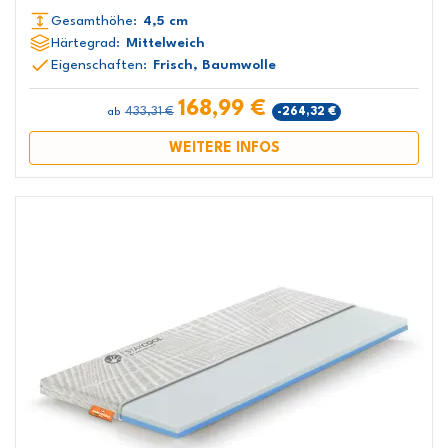
Gesamthöhe:
4,5 cm
Härtegrad:
Mittelweich
Eigenschaften:
Frisch, Baumwolle
168,99 €
433,31 €
-264,32 €
ab
WEITERE INFOS