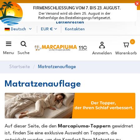
LETZTE TAGE DER RABATTE: BEEIL DICH! >
FIRMENSCHLIESSUNG VOM 7. BIS 23. AUGUST.
Der Versand wird ab dem 25. August in der
Marcapiuma
| Hersteller von Matratzen, Kissen und
Reihenfolge des Bestelleingangs fortgesetzt.
Lattenrosten
Deutsch
EUR €
Kontakten
0
Menu
Suche
Anmelden
Warenkorb
Startseite
Matratzenauflage
Matratzenauflage
Auf dieser Seite, die den
Marcapiuma-Toppern
gewidmet
ist, finden Sie eine exklusive Auswahl an Toppern, die
entwickelt wurden, um den Komfort Ihrer Matratze zu