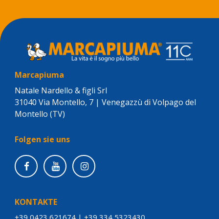
Marcapiuma
Natale Nardello & figli Srl
31040 Via Montello, 7 | Venegazzù di Volpago del
Montello (TV)
Folgen sie uns
KONTAKTE
+39 0423 621674
|
+39 334 5323430