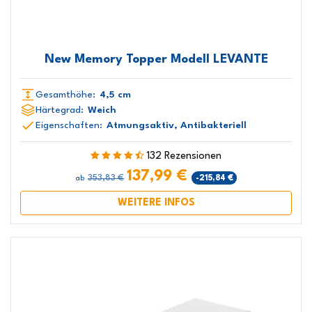
New Memory Topper Modell LEVANTE
Gesamthöhe:
4,5 cm
Härtegrad:
Weich
Eigenschaften:
Atmungsaktiv, Antibakteriell
132 Rezensionen
137,99 €
353,83 €
-215,84 €
ab
WEITERE INFOS