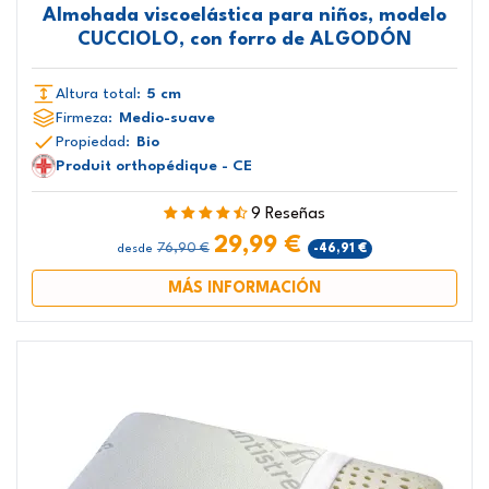
Almohada viscoelástica para niños, modelo
CUCCIOLO, con forro de ALGODÓN
Altura total:
5 cm
Firmeza:
Medio-suave
Propiedad:
Bio
Produit orthopédique - CE
9 Reseñas
29,99 €
76,90 €
-46,91 €
desde
MÁS INFORMACIÓN