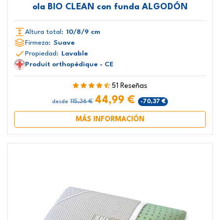
ola BIO CLEAN con funda ALGODÓN
Altura total:
10/8/9 cm
Firmeza:
Suave
Propiedad:
Lavable
Produit orthopédique - CE
51 Reseñas
44,99 €
115,36 €
-70,37 €
desde
MÁS INFORMACIÓN