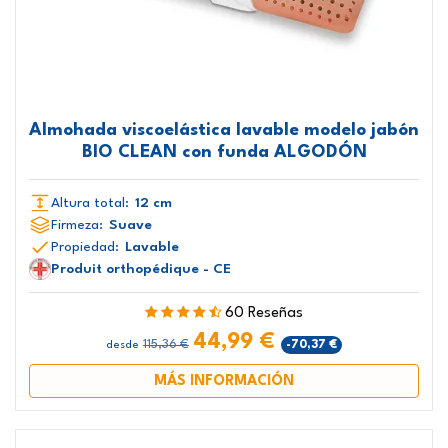
Almohada viscoelástica lavable modelo jabón
BIO CLEAN con funda ALGODÓN
Altura total:
12 cm
Firmeza:
Suave
Propiedad:
Lavable
Produit orthopédique - CE
60 Reseñas
44,99 €
115,36 €
-70,37 €
desde
MÁS INFORMACIÓN