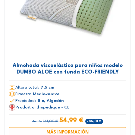
Almohada viscoelástica para niños modelo
DUMBO ALOE con funda ECO-FRIENDLY
Altura total:
7,5 cm
Firmeza:
Medio-suave
Propiedad:
Bio, Algodón
Produit orthopédique - CE
54,99 €
141,00 €
-86,01 €
desde
MÁS INFORMACIÓN