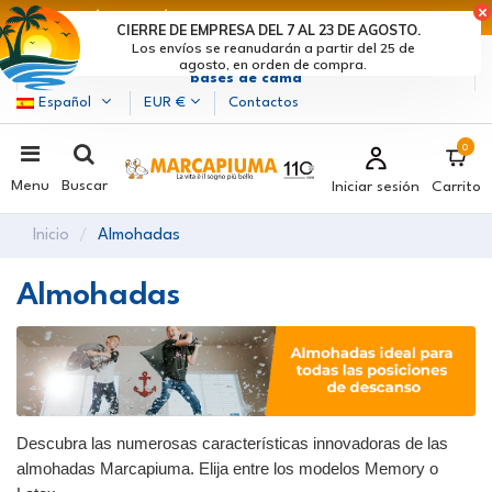
ÚLTIMOS DÍAS DE DESCUENTOS: ¡DATE PRISA! >
CIERRE DE EMPRESA DEL 7 AL 23 DE AGOSTO.
Los envíos se reanudarán a partir del 25 de
Marcapiuma
| Fabricantes de colchones, almohadas y
agosto, en orden de compra.
bases de cama
Español
EUR €
Contactos
0
Menu
Buscar
Iniciar sesión
Carrito
Inicio
Almohadas
Almohadas
Descubra las numerosas características innovadoras de las
almohadas Marcapiuma. Elija entre los modelos Memory o