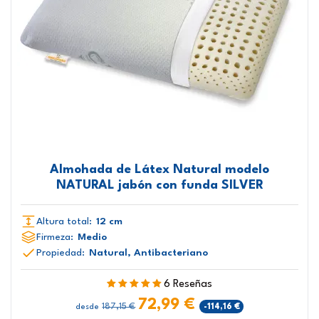
Almohada de Látex Natural modelo
NATURAL jabón con funda SILVER
Altura total:
12 cm
Firmeza:
Medio
Propiedad:
Natural, Antibacteriano
6 Reseñas
72,99 €
187,15 €
-114,16 €
desde