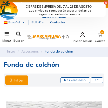
ÚLTIMOS DÍAS DE DESCUENTOS: ¡DATE PRISA! >
CIERRE DE EMPRESA DEL 7 AL 23 DE AGOSTO.
Los envíos se reanudarán a partir del 25 de
Marcapiuma
| Fabricantes de colchones, almohadas y
agosto, en orden de compra.
bases de cama
Español
EUR €
Contactos
0
Menu
Buscar
Iniciar sesión
Carrito
Inicio
Accesorios
Funda de colchón
Funda de colchón
Filter
Más vendidos
7