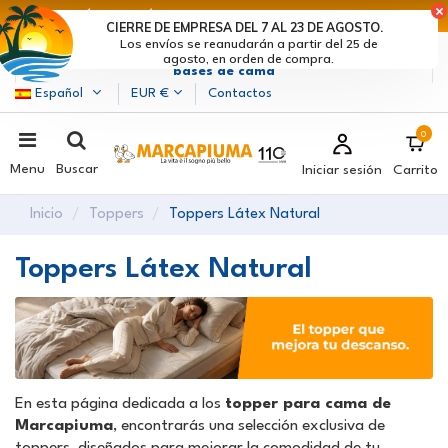
ÚLTIMOS DÍAS DE DESCUENTOS: ¡DATE PRISA! >
CIERRE DE EMPRESA DEL 7 AL 23 DE AGOSTO.
Los envíos se reanudarán a partir del 25 de
Marcapiuma
| Fabricantes de colchones, almohadas y
agosto, en orden de compra.
bases de cama
Español
EUR €
Contactos
0
Menu
Buscar
Iniciar sesión
Carrito
Inicio
Toppers
Toppers Látex Natural
Toppers Látex Natural
En esta página dedicada a los
topper para cama de
Marcapiuma
, encontrarás una selección exclusiva de
toppers, diseñados para mejorar la comodidad de tu