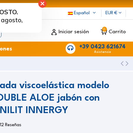
GOSTO.
cama
Español
EUR €
 agosto,
0
Iniciar sesión
Carrito
+39 0423 621674
ones
Asistencia
da viscoelástica modelo
OUBLE ALOE jabón con
 NILIT INNERGY
12 Reseñas