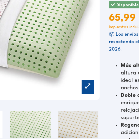
Disponible
65,99
Impuestos inclu
📦 Los envíos
respetando el
2026.
Más al
altura
ideal 
anchos
Doble 
enrique
relajac
soporte
Regene
adicion