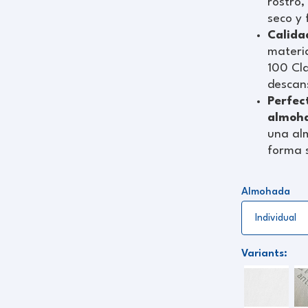
rostro,
seco y 
Calida
materi
100 Cla
descan
Perfec
almoha
una al
forma 
Almohada
Variants: