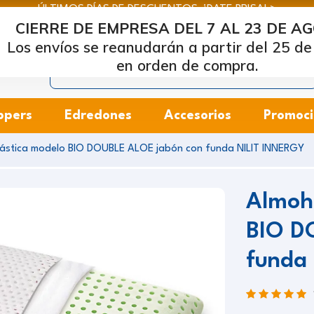
ÚLTIMOS DÍAS DE DESCUENTOS: ¡DATE PRISA! >
CIERRE DE EMPRESA DEL 7 AL 23 DE A
rcapiuma
| Fabricantes de colchones, almohadas y bases de 
Los envíos se reanudarán a partir del 25 de
en orden de compra.
ppers
Edredones
Accesorios
Promoci
ástica modelo BIO DOUBLE ALOE jabón con funda NILIT INNERGY
Almoha
BIO D
funda