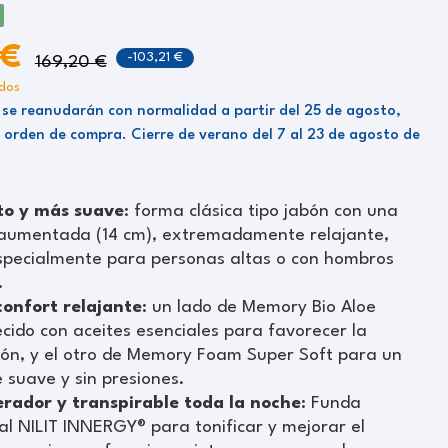
 €
-103,21 €
169,20 €
idos
 se reanudarán con normalidad a partir del 25 de agosto,
 orden de compra. Cierre de verano del 7 al 23 de agosto de
to y más suave
: forma clásica tipo jabón con una
 aumentada (14 cm), extremadamente relajante,
especialmente para personas altas o con hombros
.
confort relajante
: un lado de Memory Bio Aloe
cido con aceites esenciales para favorecer la
ión, y el otro de Memory Foam Super Soft para un
 suave y sin presiones.
rador y transpirable toda la noche
: Funda
al NILIT INNERGY® para tonificar y mejorar el