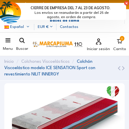
ÚLTIMOS DÍAS DE DESCUENTOS: ¡DATE PRISA! >
CIERRE DE EMPRESA DEL 7 AL 23 DE AGOSTO.
Los envíos se reanudarán a partir del 25 de
Marcapiuma
| Fabricantes de colchones, almohadas y
agosto, en orden de compra.
bases de cama
Español
EUR €
Contactos
0
Menu
Buscar
Iniciar sesión
Carrito
Inicio
Colchones Viscoelásticos
Colchón
Viscoelástico modelo ICE SENSATION Sport con
revestimiento NILIT INNERGY