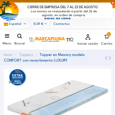
ÚLTIMOS DÍAS DE DESCUENTOS: ¡DATE PRISA! >
CIERRE DE EMPRESA DEL 7 AL 23 DE AGOSTO.
Los envíos se reanudarán a partir del 25 de
Marcapiuma
| Fabricantes de colchones, almohadas y
agosto, en orden de compra.
bases de cama
Español
EUR €
Contactos
0
Menu
Buscar
Iniciar sesión
Carrito
Inicio
Toppers
Topper en Memory modelo
COMFORT con revestimiento LUXURY