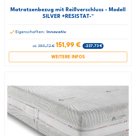
Matratzenbezug mit Reißverschluss - Modell
SILVER +RESISTAT-™
Eigenschaften:
Innovativ
151,99 €
389,72 €
-237,73 €
ab
WEITERE INFOS