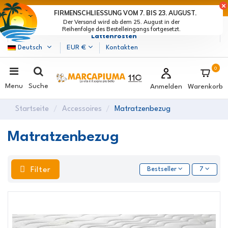
LETZTE TAGE DER RABATTE: BEEIL DICH! >
FIRMENSCHLIESSUNG VOM 7. BIS 23. AUGUST.
Der Versand wird ab dem 25. August in der
Marcapiuma
| Hersteller von Matratzen, Kissen und
Reihenfolge des Bestelleingangs fortgesetzt.
Lattenrosten
Deutsch
EUR €
Kontakten
0
Menu
Suche
Anmelden
Warenkorb
Startseite
Accessoires
Matratzenbezug
Matratzenbezug
Filter
Bestseller
7