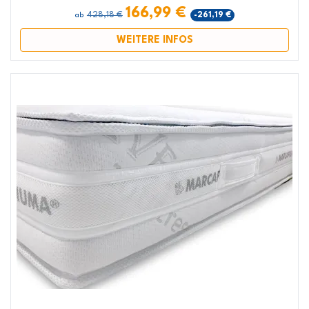
166,99 €
428,18 €
-261,19 €
ab
WEITERE INFOS