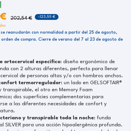
 €
-123,55 €
202,54 €
idos
 se reanudarán con normalidad a partir del 25 de agosto,
 orden de compra. Cierre de verano del 7 al 23 de agosto de
e ortocervical específico
: diseño ergonómico de
nda con 2 alturas diferentes, perfecto para llenar
 cervical de personas altas y/o con hombros anchos.
confort termorregulador
: un lado en GELSOFTAIR®
y transpirable, el otro en Memory Foam
mico; dos superficies complementarias para
se a las diferentes necesidades de confort y
atura.
cteriano y transpirable toda la noche
: funda
al SILVER para una acción hipoalergénica profunda.