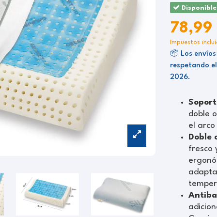
Disponible
78,99
Impuestos inclu
📦 Los envíos
respetando el
2026.
Soport
doble o
el arco
Doble 
fresco 
ergonó
adaptar
temper
Antiba
adicion