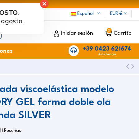
GOSTO.
cama
Español
EUR €
 agosto,
0
Iniciar sesión
Carrito
+39 0423 621674
ones
Asistencia
da viscoelástica modelo
Y GEL forma doble ola
unda SILVER
11 Reseñas