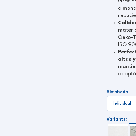
Gracias
almoha
reducie
Calida
materia
Oeko-T
ISO 900
Perfec
altas y
mantie
adaptán
Almohada
Variants: