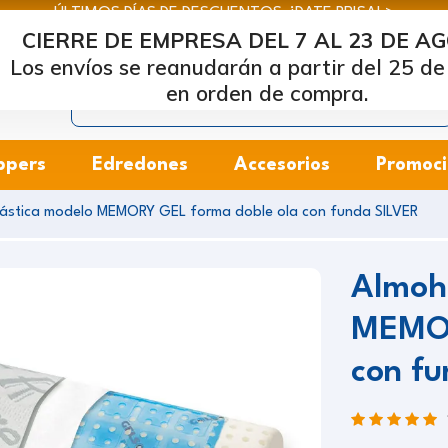
ÚLTIMOS DÍAS DE DESCUENTOS: ¡DATE PRISA! >
CIERRE DE EMPRESA DEL 7 AL 23 DE A
rcapiuma
| Fabricantes de colchones, almohadas y bases de 
Los envíos se reanudarán a partir del 25 de
en orden de compra.
ppers
Edredones
Accesorios
Promoci
ástica modelo MEMORY GEL forma doble ola con funda SILVER
Almoha
MEMOR
con f