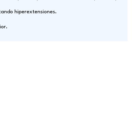
itando hiperextensiones.
ior.