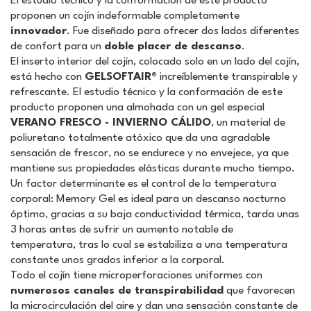
El estudio técnico y la conformación de este producto
proponen un cojín indeformable completamente
innovador
. Fue diseñado para ofrecer dos lados diferentes
de confort para un
doble placer de descanso
.
El inserto interior del cojín, colocado solo en un lado del cojín,
está hecho con
GELSOFTAIR®
increíblemente transpirable y
refrescante. El estudio técnico y la conformación de este
producto proponen una almohada con un gel especial
VERANO FRESCO - INVIERNO CÁLIDO
, un material de
poliuretano totalmente atóxico que da una agradable
sensación de frescor, no se endurece y no envejece, ya que
mantiene sus propiedades elásticas durante mucho tiempo.
Un factor determinante es el control de la temperatura
corporal: Memory Gel es ideal para un descanso nocturno
óptimo, gracias a su baja conductividad térmica, tarda unas
3 horas antes de sufrir un aumento notable de
temperatura, tras lo cual se estabiliza a una temperatura
constante unos grados inferior a la corporal.
Todo el cojín tiene microperforaciones uniformes con
numerosos canales de transpirabilidad
que favorecen
la microcirculación del aire y dan una sensación constante de