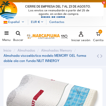
ÚLTIMOS DÍAS DE DESCUENTOS: ¡DATE PRISA! >
CIERRE DE EMPRESA DEL 7 AL 23 DE AGOSTO.
Los envíos se reanudarán a partir del 25 de
Marcapiuma
| Fabricantes de colchones, almohadas y
agosto, en orden de compra.
bases de cama
Español
EUR €
Contactos
0
Menu
Buscar
Iniciar sesión
Carrito
Inicio
Almohadas
Almohadas Memory
Almohada viscoelástica modelo MEMORY GEL forma
doble ola con funda NILIT INNERGY