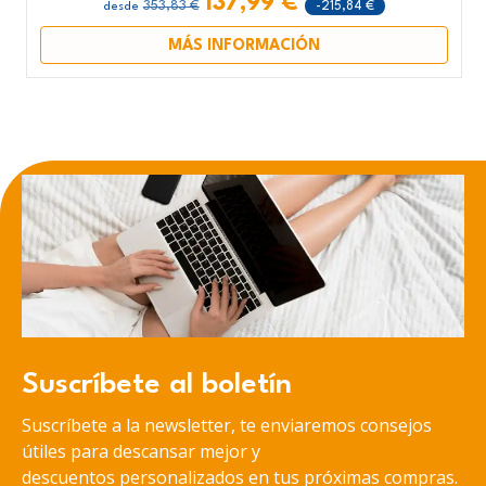
137,99 €
353,83 €
-215,84 €
desde
MÁS INFORMACIÓN
Suscríbete al boletín
Suscríbete a la newsletter, te enviaremos consejos
útiles para descansar mejor y
descuentos personalizados en tus próximas compras.