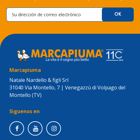
Marcapiuma
Natale Nardello & figli Srl
31040 Via Montello, 7 | Venegazzù di Volpago del
Montello (TV)
Siguenos en