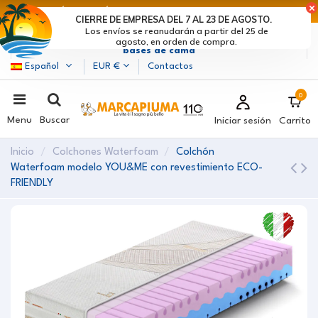
ÚLTIMOS DÍAS DE DESCUENTOS: ¡DATE PRISA! >
CIERRE DE EMPRESA DEL 7 AL 23 DE AGOSTO.
Los envíos se reanudarán a partir del 25 de
Marcapiuma
| Fabricantes de colchones, almohadas y
agosto, en orden de compra.
bases de cama
Español
EUR €
Contactos
0
Menu
Buscar
Iniciar sesión
Carrito
Inicio
Colchones Waterfoam
Colchón
Waterfoam modelo YOU&ME con revestimiento ECO-
FRIENDLY