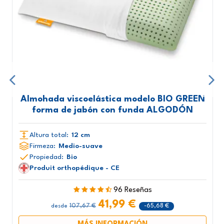
Almohada viscoelástica modelo BIO GREEN
forma de jabón con funda ALGODÓN
Altura total:
12 cm
Firmeza:
Medio-suave
Propiedad:
Bio
Produit orthopédique - CE
96 Reseñas
41,99 €
107,67 €
-65,68 €
desde
MÁS INFORMACIÓN