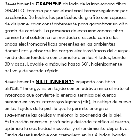
Revestimiento
GRAPHENE
dotado de la innovadora fibra
GRAFITO, famosa por ser el material termorregulador por
excelencia. De hecho, las partículas de grafito son capaces
de disipar el calor constantemente para garantizar un alto
grado de confort. La presencia de esta innovadora fibra
convierte al colchón en un verdadero escudo contra las
ondas electromagnéticas presentes en los ambientes
domésticos y absorbe las cargas electrostáticas del cuerpo.
Funda desenfundable con cremallera en los 4 lados, banda
3D y asas. Lavable a máquina hasta 30°, higiénicamente
activo y de secado rápido.
Revestimiento
NILIT INNERGY®
equipado con fibra
SENSIL® Innergy. Es un tejido con un aditivo mineral natural
integrado que convierte la energía térmica del cuerpo
humano en rayos infrarrojos lejanos (FIR), la refleja de nuevo
en los tejidos de la piel, lo que le permite energizar
suavemente las células y mejorar la apariencia de la piel.
Esta acción enérgica, profunda y delicada tonifica el cuerpo,
optimiza la elasticidad muscular y el rendimiento deportivo.
Funda desenfundable con cremallera en los 4 lados, banda