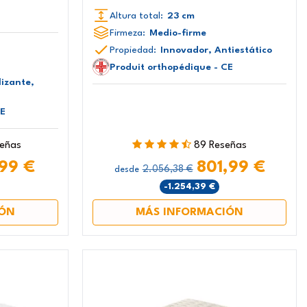
Altura total:
23 cm
Firmeza:
Medio-firme
Propiedad:
Innovador, Antiestático
Produit orthopédique - CE
lizante,
CE
señas
89 Reseñas
,99 €
801,99 €
2.056,38 €
desde
-1.254,39 €
IÓN
MÁS INFORMACIÓN