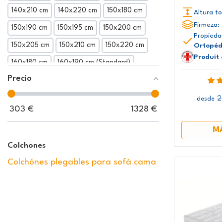
140x210 cm
140x220 cm
150x180 cm
Altura to
Firmeza:
150x190 cm
150x195 cm
150x200 cm
Propieda
150x205 cm
150x210 cm
150x220 cm
Ortopéd
Produit
160x180 cm
160x190 cm (Standard)
Precio
160x195 cm
160x200 cm
160x205 cm
160x210 cm
160x220 cm
165x190 cm
2
desde
303
€
1328
€
165x195 cm
165x200 cm
165x205 cm
M
165x210 cm
165x220 cm
170x190 cm
Colchones
170x195 cm
170x200 cm
170x205 cm
Colchónes plegables para sofá cama
170x210 cm
170x220 cm
180x180 cm
180x190 cm
180x195 cm
180x200 cm
180x205 cm
180x210 cm
180x220 cm
200x200 cm