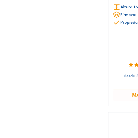
Altura to
Firmeza:
Propieda
desde
M