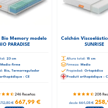
 Bio Memory modelo
Colchón Viscoelásti
BIO PARADISE
SUNRISE
tal:
23 cm
Altura total:
15 cm
Medio-firme
Firmeza:
Medio
d:
Bio, Termorregulador
Propiedad:
Ortopédico
 orthopédique - CE
Produit orthopédique - 
246 Reseñas
208 Re
667,99 €
258,
.712,80 €
664,08 €
desde