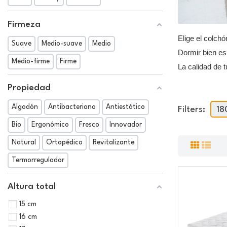
Firmeza
Elige el colch
Suave
Medio-suave
Medio
Dormir bien es 
Medio-firme
Firme
La calidad de t
Propiedad
Algodón
Antibacteriano
Antiestático
Filters:
18
Bio
Ergonómico
Fresco
Innovador
Natural
Ortopédico
Revitalizante
Termorregulador
Altura total
15 cm
16 cm