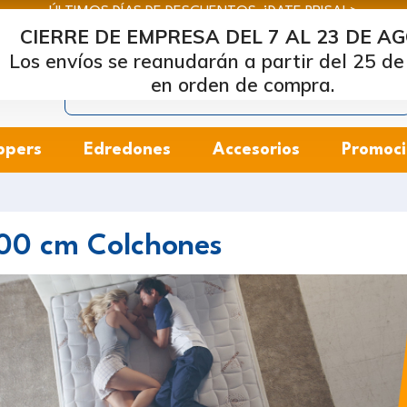
ÚLTIMOS DÍAS DE DESCUENTOS: ¡DATE PRISA! >
CIERRE DE EMPRESA DEL 7 AL 23 DE A
rcapiuma
| Fabricantes de colchones, almohadas y bases de 
Los envíos se reanudarán a partir del 25 de
en orden de compra.
ppers
Edredones
Accesorios
Promoci
00 cm Colchones