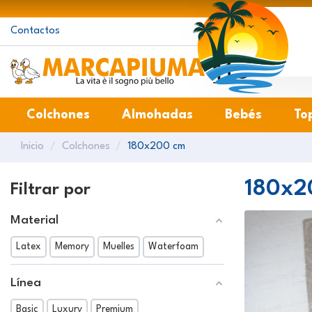
Contactos
Ma
Colchones
Almohadas
Bebés
To
Inicio
Colchones
180x200 cm
180x2
Filtrar por
Material
Latex
Memory
Muelles
Waterfoam
Línea
Basic
Luxury
Premium