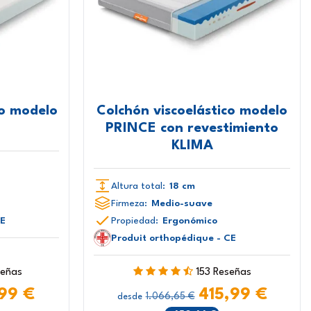
co modelo
Colchón viscoelástico modelo
PRINCE con revestimiento
KLIMA
Altura total:
18 cm
Firmeza:
Medio-suave
CE
Propiedad:
Ergonómico
Produit orthopédique - CE
señas
153 Reseñas
99 €
415,99 €
1.066,65 €
desde