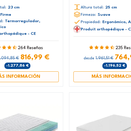
tal:
23 cm
Altura total:
25 cm
Firme
Firmeza:
Suave
d:
Termorregulador,
Propiedad:
Ergonómico, A
ico
Produit orthopédique - 
 orthopédique - CE
264 Reseñas
235 Re
816,99 €
764,
.094,85 €
1.961,51 €
desde
-1.277,86 €
-1.196,52 €
ÁS INFORMACIÓN
MÁS INFORMAC