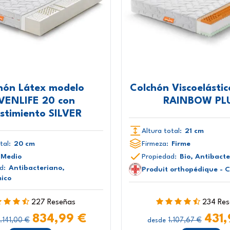
hón Látex modelo
Colchón Viscoelásti
VENLIFE 20 con
RAINBOW PL
stimiento SILVER
Altura total:
21 cm
tal:
20 cm
Firmeza:
Firme
Medio
Propiedad:
Bio, Antibact
d:
Antibacteriano,
Produit orthopédique - 
ico
227 Reseñas
234 Re
834,99 €
431,
.141,00 €
1.107,67 €
desde