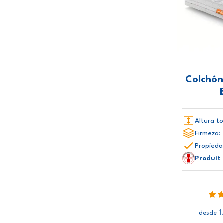
Colchón
Altura to
Firmeza:
Propieda
Produit
1
desde