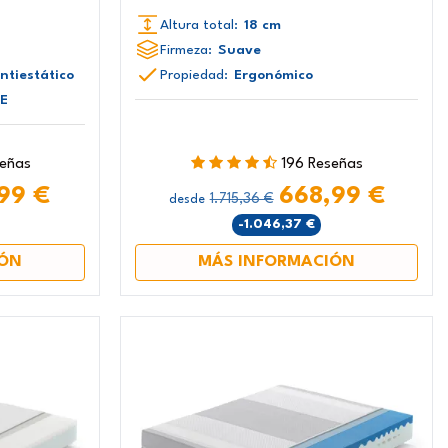
Altura total:
18 cm
Firmeza:
Suave
ntiestático
Propiedad:
Ergonómico
CE
señas
196 Reseñas
99 €
668,99 €
1.715,36 €
desde
-1.046,37 €
IÓN
MÁS INFORMACIÓN