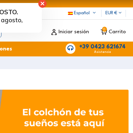
GOSTO.
cama
Español
EUR €
 agosto,
0
Iniciar sesión
Carrito
+39 0423 621674
ones
Asistencia