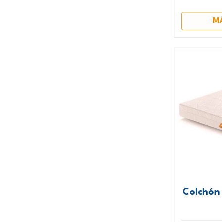
M
Colchón 