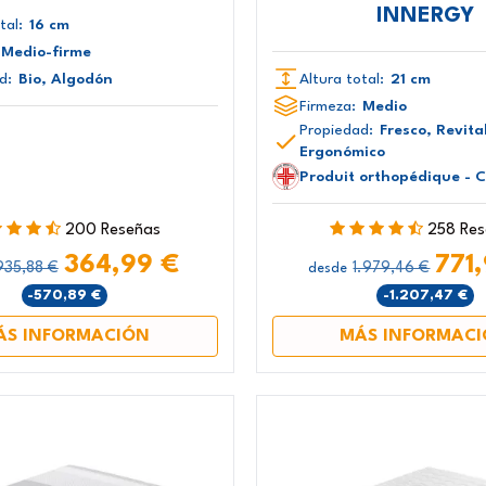
INNERGY
tal:
16 cm
Medio-firme
d:
Bio, Algodón
Altura total:
21 cm
Firmeza:
Medio
Propiedad:
Fresco, Revita
Ergonómico
Produit orthopédique - 
200 Reseñas
258 Re
364,99 €
771
935,88 €
1.979,46 €
desde
-570,89 €
-1.207,47 €
ÁS INFORMACIÓN
MÁS INFORMAC