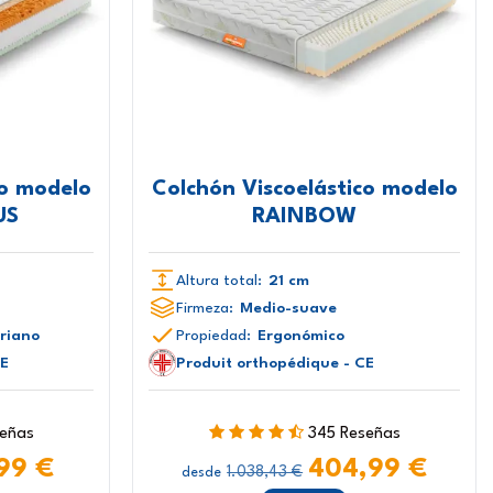
co modelo
Colchón Viscoelástico modelo
US
RAINBOW
Altura total:
21 cm
Firmeza:
Medio-suave
eriano
Propiedad:
Ergonómico
CE
Produit orthopédique - CE
señas
345 Reseñas
99 €
404,99 €
1.038,43 €
desde