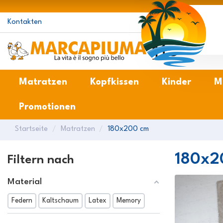
Kontakten
M
Matratzen
Kopfkissen
Kinder
M
Promotionen
Startseite
Matratzen
180x200 cm
180x2
Filtern nach
Material
Federn
Kaltschaum
Latex
Memory