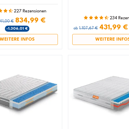
227 Rezensionen
234 Reze
834,99 €
141,00 €
431,99 
1.107,67 €
-1.306,01 €
ab
WEITERE INFOS
WEITERE INFO