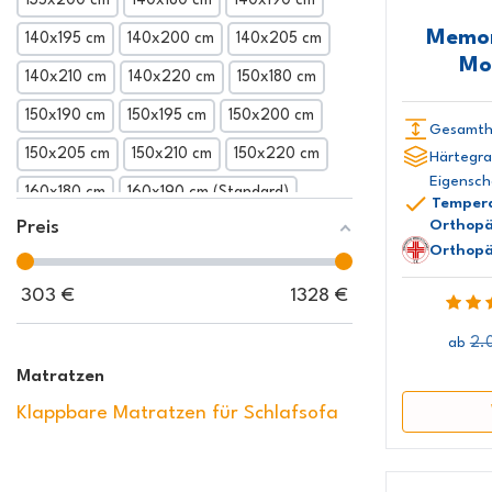
Memor
140x195 cm
140x200 cm
140x205 cm
Mo
140x210 cm
140x220 cm
150x180 cm
150x190 cm
150x195 cm
150x200 cm
Gesamth
150x205 cm
150x210 cm
150x220 cm
Härtegra
Eigensch
160x180 cm
160x190 cm (Standard)
Tempera
Orthopä
Preis
160x195 cm
160x200 cm
160x205 cm
Orthopä
160x210 cm
160x220 cm
165x190 cm
303
€
1328
€
165x195 cm
165x200 cm
165x205 cm
2.
ab
165x210 cm
165x220 cm
170x190 cm
Matratzen
170x195 cm
170x200 cm
170x205 cm
Klappbare Matratzen für Schlafsofa
170x210 cm
170x220 cm
180x180 cm
180x190 cm
180x195 cm
180x200 cm