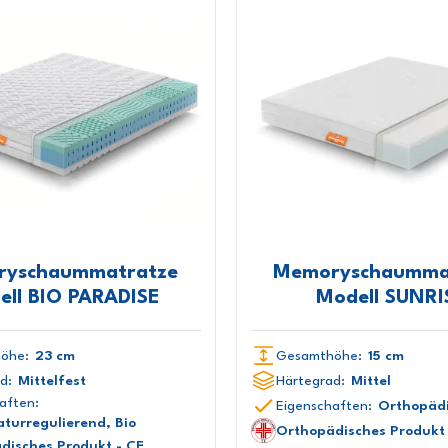
yschaummatratze
Memoryschaumma
ell BIO PARADISE
Modell SUNRI
öhe:
23 cm
Gesamthöhe:
15 cm
d:
Mittelfest
Härtegrad:
Mittel
aften:
Eigenschaften:
Orthopäd
turregulierend, Bio
Orthopädisches Produkt 
disches Produkt - CE