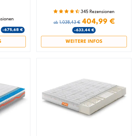
345 Rezensionen
nsionen
404,99 €
1.038,43 €
ab
€
-675,68 €
-633,44 €
S
WEITERE INFOS