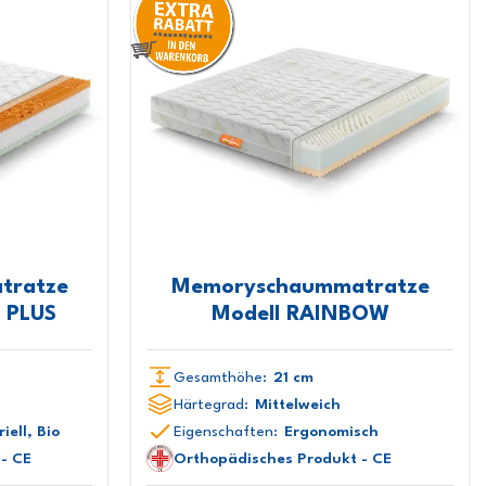
tratze
Memoryschaummatratze
 PLUS
Modell RAINBOW
Gesamthöhe:
21 cm
Härtegrad:
Mittelweich
iell, Bio
Eigenschaften:
Ergonomisch
- CE
Orthopädisches Produkt - CE