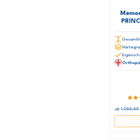
Memor
PRINC
Gesamth
Härtegra
Eigensch
Orthopä
1.066,65
ab