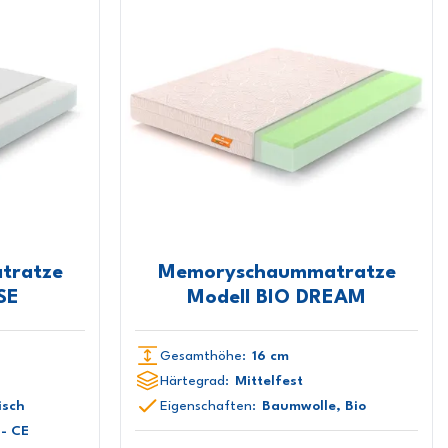
tratze
Memoryschaummatratze
SE
Modell BIO DREAM
Gesamthöhe:
16 cm
Härtegrad:
Mittelfest
isch
Eigenschaften:
Baumwolle, Bio
- CE