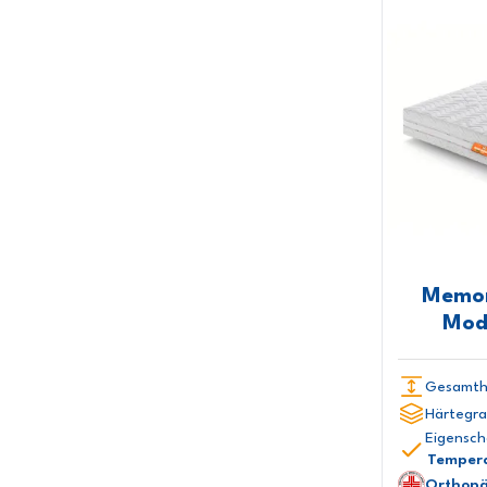
180x205 cm
180x210 cm
180x220 cm
200x200 cm
Memor
Mod
Gesamth
Härtegra
Eigensch
Tempera
Orthopä