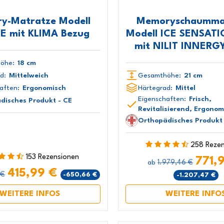
y-Matratze Modell
Memoryschaumma
E mit KLIMA Bezug
Modell ICE SENSATI
mit NILIT INNERG
öhe:
18 cm
d:
Mittelweich
Gesamthöhe:
21 cm
aften:
Ergonomisch
Härtegrad:
Mittel
Eigenschaften:
Frisch,
disches Produkt - CE
Revitalisierend, Ergonom
Orthopädisches Produkt 
258 Reze
153 Rezensionen
771,
1.979,46 €
ab
415,99 €
 €
-650,66 €
-1.207,47 €
WEITERE INFOS
WEITERE INFO