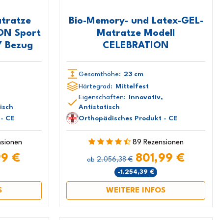
tratze
Bio-Memory- und Latex-GEL-
ON Sport
Matratze Modell
Y Bezug
CELEBRATION
Gesamthöhe:
23 cm
Härtegrad:
Mittelfest
Eigenschaften:
Innovativ,
isch
Antistatisch
- CE
Orthopädisches Produkt - CE
nsionen
89 Rezensionen
99 €
801,99 €
2.056,38 €
ab
-1.254,39 €
S
WEITERE INFOS