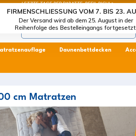
LETZTE TAGE DER RABATTE: BEEIL DICH! >
FIRMENSCHLIESSUNG VOM 7. BIS 23. A
arcapiuma
| Hersteller von Matratzen, Kissen und Lattenros
Der Versand wird ab dem 25. August in der
Reihenfolge des Bestelleingangs fortgesetzt
atratzenauflage
Daunenbettdecken
Acc
00 cm Matratzen