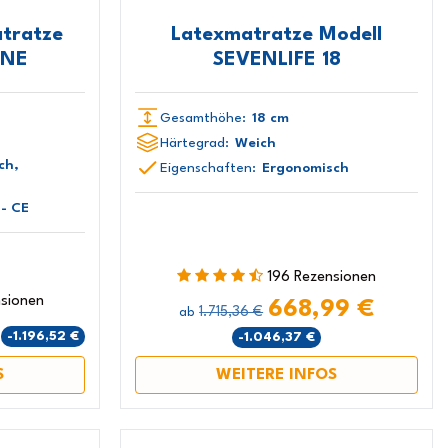
tratze
Latexmatratze Modell
INE
SEVENLIFE 18
Gesamthöhe:
18 cm
Härtegrad:
Weich
ch,
Eigenschaften:
Ergonomisch
- CE
196 Rezensionen
nsionen
668,99 €
1.715,36 €
ab
€
-1.196,52 €
-1.046,37 €
S
WEITERE INFOS