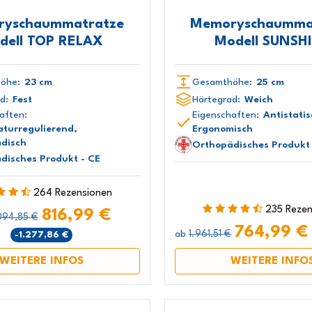
yschaummatratze
Memoryschaumma
dell TOP RELAX
Modell SUNSH
öhe:
23 cm
Gesamthöhe:
25 cm
d:
Fest
Härtegrad:
Weich
aften:
Eigenschaften:
Antistatis
turregulierend,
Ergonomisch
disch
Orthopädisches Produkt 
disches Produkt - CE
264 Rezensionen
235 Reze
816,99 €
094,85 €
764,99 
1.961,51 €
-1.277,86 €
ab
WEITERE INFOS
WEITERE INFO