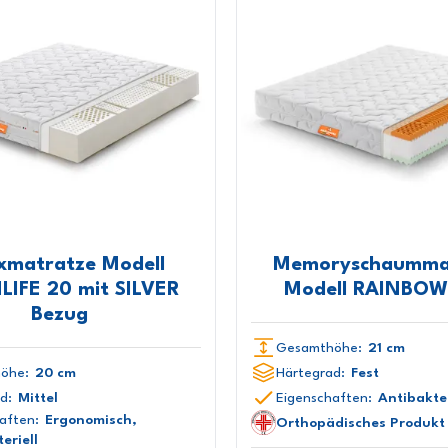
xmatratze Modell
Memoryschaumma
LIFE 20 mit SILVER
Modell RAINBOW
Bezug
Gesamthöhe:
21 cm
öhe:
20 cm
Härtegrad:
Fest
d:
Mittel
Eigenschaften:
Antibakter
aften:
Ergonomisch,
Orthopädisches Produkt 
eriell