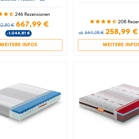
246 Rezensionen
208 Reze
667,99 €
712,80 €
258,99 
664,08 €
-1.044,81 €
ab
WEITERE INFOS
WEITERE INFO