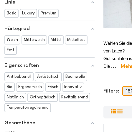
Linie
Basic
Luxury
Premium
Härtegrad
Weich
Mittelweich
Mittel
Mittelfest
Wählen Sie di
Fest
von Latex? 
Gut schlafen is
Eigenschaften
Die 
...
Mehr
Antibakteriell
Antistatisch
Baumwolle
Bio
Ergonomisch
Frisch
Innovativ
Filters:
18
Natürlich
Orthopädisch
Revitalisierend
Temperaturregulierend
Gesamthöhe