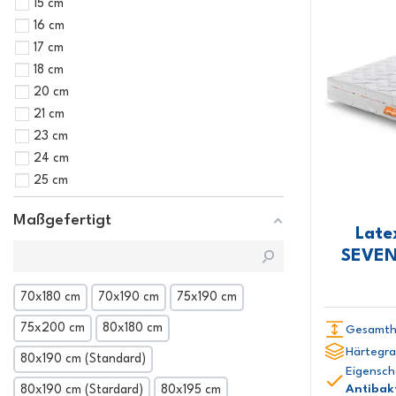
15 cm
16 cm
17 cm
18 cm
20 cm
21 cm
23 cm
24 cm
25 cm
Maßgefertigt
Late
SEVEN
70x180 cm
70x190 cm
75x190 cm
75x200 cm
80x180 cm
Gesamth
Härtegra
80x190 cm (Standard)
Eigensch
Antibakt
80x190 cm (Stardard)
80x195 cm