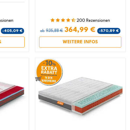
nsionen
200 Rezensionen
€
364,99 €
935,88 €
-405,09 €
-570,89 €
ab
S
WEITERE INFOS