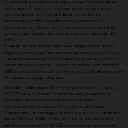
La
struttura a sacco con zip
avvolge completamente il
materasso offrendo una protezione più stabile contro
polvere, sporco e usura quotidiana. La vestibilità
abbondante facilita l’inserimento del materasso e
garantisce una calzata più morbida e ordinata, evitando
tensioni sugli angoli e migliorando il comfort generale del
letto.
Essendo un
coprimaterasso non trapuntato
, risulta
leggero, pratico e particolarmente apprezzato da chi cerca
una protezione semplice e traspirante, senza aumentare il
calore durante la notte. Il tessuto favorisce la circolazione
dell’aria contribuendo a mantenere una piacevole sensazione
di freschezza in ogni stagione.
Disponibile nelle misure 85x195 cm per materassi singoli e
170x195 cm per materassi matrimoniali, presenta una
vestibilità abbondante studiata per adattarsi
comodamente a materassi fino a 20 cm di altezza.
Compatibile con la maggior parte dei materassi in memory
foam, lattice o molle. Ideale per l’uso quotidiano in casa, è
perfetto anche per hotel, B&B, case vacanza e strutture