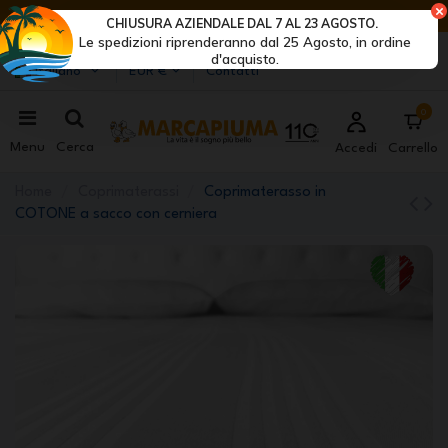
ULTIMI GIORNI DI SCONTI: AFFRETTATI! >
CHIUSURA AZIENDALE DAL 7 AL 23 AGOSTO.
Le spedizioni riprenderanno dal 25 Agosto, in ordine
Marcapiuma
| Produttori di materassi, cuscini e reti
d'acquisto.
Italiano
EUR €
Contatti
0
Menu
Cerca
Accedi
Carrello
Home
Coprimaterassi
Coprimaterasso in
COTONE a sacco con cerniera