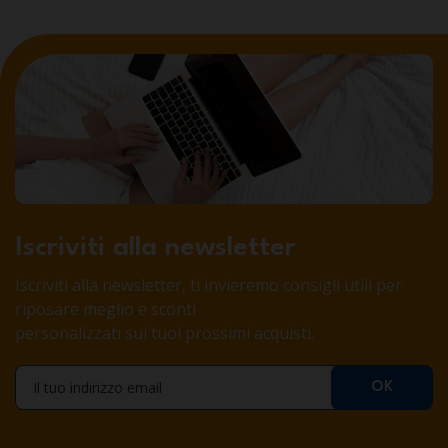
Iscriviti alla newsletter
Iscriviti alla newsletter, ti invieremo consigli utili per
riposare meglio e sconti
personalizzati sui tuoi prossimi acquisti.