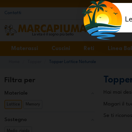
Contatti
Le
Materassi
Cuscini
Reti
Linea Ba
Home
Topper
Topper Lattice Naturale
Topper
Filtra per
Hai mai des
Materiale
Magari il tu
Lattice
Memory
Se ti ricono
Sostegno
Medio-rigido