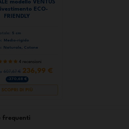
LE modello VENTUS
rivestimento ECO-
FRIENDLY
otale:
5 cm
:
Medio-rigido
:
Naturale, Cotone
4 recensioni
236,99 €
607,67 €
da
-370,68 €
SCOPRI DI PIÙ
frequenti