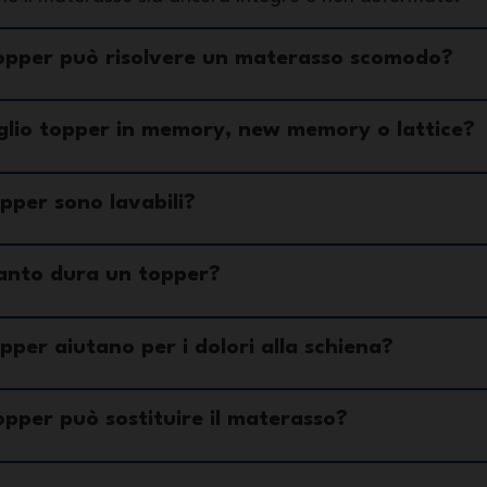
topper può risolvere un materasso scomodo?
lio topper in memory, new memory o lattice?
opper sono lavabili?
nto dura un topper?
opper aiutano per i dolori alla schiena?
topper può sostituire il materasso?