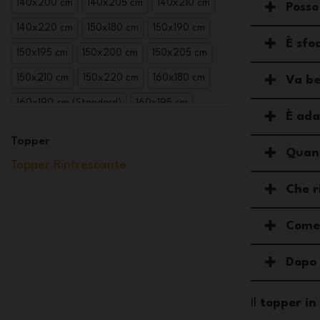
140x200 cm
140x205 cm
140x210 cm
Posso
140x220 cm
150x180 cm
150x190 cm
È sfo
150x195 cm
150x200 cm
150x205 cm
150x210 cm
150x220 cm
160x180 cm
Va be
160x190 cm (Standard)
160x195 cm
È ada
160x200 cm (Standard)
160x205 cm
Topper
Quant
160x210 cm
160x220 cm
165x190 cm
Topper Rinfrescante
165x195 cm
165x200 cm
165x205 cm
Che r
165x210 cm
165x220 cm
170x190 cm
Come 
170x195 cm
170x200 cm
170x205 cm
170x210 cm
170x220 cm
180x180 cm
Dopo 
180x190 cm
180x195 cm
Il
topper in
180x200 cm (Standard)
180x205 cm