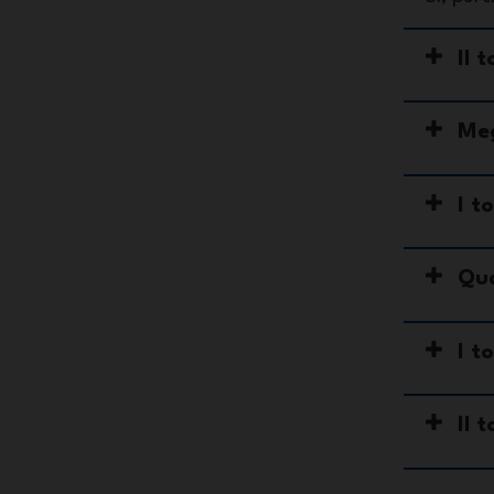
Il 
Meg
I t
Qua
I t
Il 