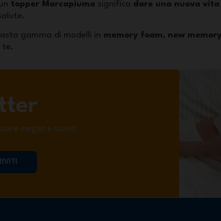
 un
topper Marcapiuma
significa
dare una nuova vita 
salute.
asta gamma di modelli in
memory foam, new memory e
 te.
tter
iposare meglio e sconti