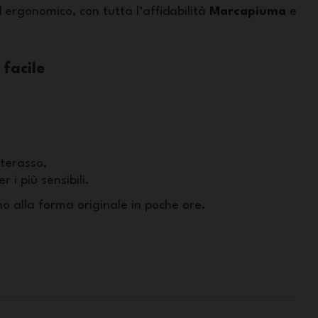
d ergonomico, con tutta l’affidabilità
Marcapiuma
e
 facile
terasso,
r i più sensibili.
rno alla forma originale in poche ore.