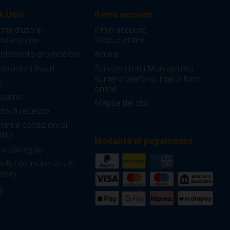
k Utili
Il mio account
me d’uso e
Il mio account
utenzione
Storico ordini
olamento promozioni
Accedi
olazioni fiscali
Servizio clienti Marcapiuma:
numero telefono, mail o form
Q
online
 siamo
Mappa del sito
itto di recesso
mini e condizioni di
dita
Modalità di pagamento
anzia legale
efici dei materassi in
mory
g