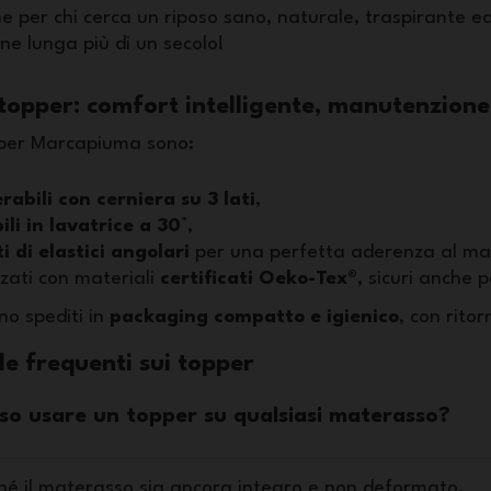
ne per chi cerca un riposo sano, naturale, traspirante e
ne lunga più di un secolo!
 topper: comfort intelligente, manutenzione
opper Marcapiuma sono:
rabili con cerniera su 3 lati
,
ili in lavatrice a 30°
,
i di elastici angolari
per una perfetta aderenza al ma
zzati con materiali
certificati Oeko-Tex®
, sicuri anche pe
ono spediti in
packaging compatto e igienico
, con rito
 frequenti sui topper
so usare un topper su qualsiasi materasso?
ché il materasso sia ancora integro e non deformato.