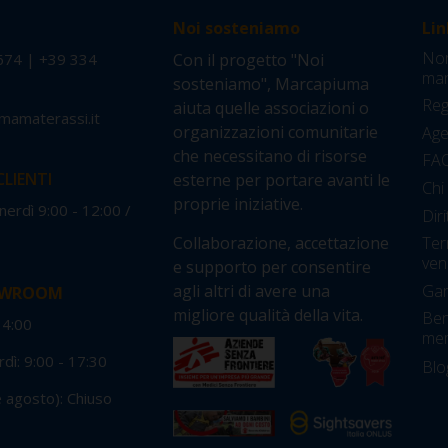
Noi sosteniamo
Lin
Nor
674
|
+39 334
Con il progetto "Noi
man
sosteniamo", Marcapiuma
Reg
aiuta quelle associazioni o
mamaterassi.it
organizzazioni comunitarie
Agev
che necessitano di risorse
FA
CLIENTI
esterne per portare avanti le
Chi
proprie iniziative.
enerdì 9:00 - 12:00 /
Dir
0
Collaborazione, accettazione
Ter
ven
e supporto per consentire
Gar
agli altri di avere una
OWROOM
migliore qualità della vita.
Ben
14:00
me
dì: 9:00 - 17:30
Blo
e agosto): Chiuso