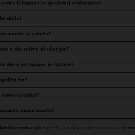
 usare il topper su qualsiasi materasso?
derabile?
ne anche in estate?
tto a chi soffre di allergie?
o dura un topper in lattice?
igidità ha?
viene spedito?
quanto posso usarlo?
 lattice naturale
è molto più di un accessorio: è una
sc