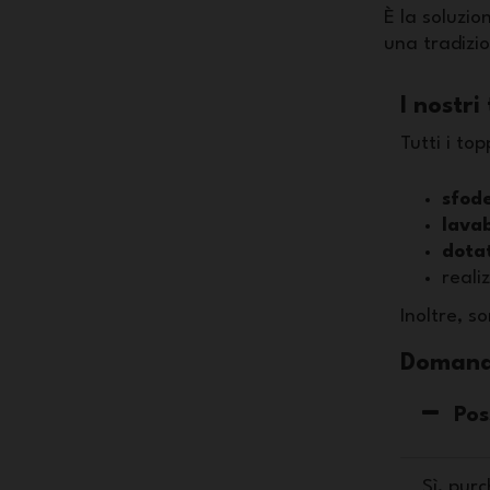
180x210 cm
180x220 cm
200x200 cm
È la soluzio
una tradizio
I nostri
Tutti i t
sfode
lavab
dotat
reali
Inoltre, s
Domande
Pos
Sì, pur