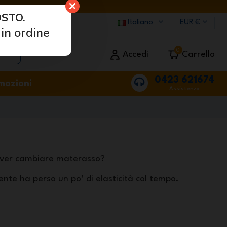
STO.
Italiano
EUR €
in ordine
0
Accedi
Carrello
0423 621674
mozioni
Assistenza
ver cambiare materasso?
ente ha perso un po’ di elasticità col tempo.