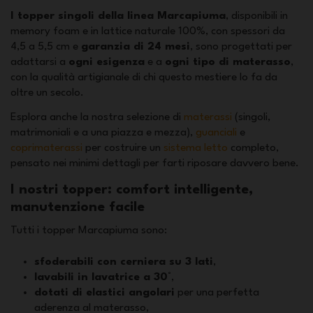
I topper singoli della linea Marcapiuma
, disponibili in
memory foam e in lattice naturale 100%, con spessori da
4,5 a 5,5 cm e
garanzia di 24 mesi
, sono progettati per
adattarsi a
ogni esigenza
e a
ogni tipo di materasso
,
con la qualità artigianale di chi questo mestiere lo fa da
oltre un secolo.
Esplora anche la nostra selezione di
materassi
(singoli,
matrimoniali e a una piazza e mezza),
guanciali
e
coprimaterassi
per costruire un
sistema letto
completo,
pensato nei minimi dettagli per farti riposare davvero bene.
I nostri topper: comfort intelligente,
manutenzione facile
Tutti i topper Marcapiuma sono:
sfoderabili con cerniera su 3 lati
,
lavabili in lavatrice a 30°
,
dotati di elastici angolari
per una perfetta
aderenza al materasso,