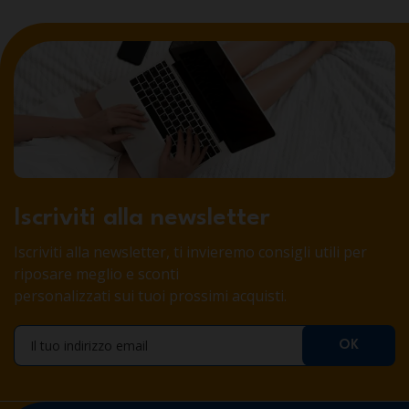
Iscriviti alla newsletter
Iscriviti alla newsletter, ti invieremo consigli utili per
riposare meglio e sconti
personalizzati sui tuoi prossimi acquisti.