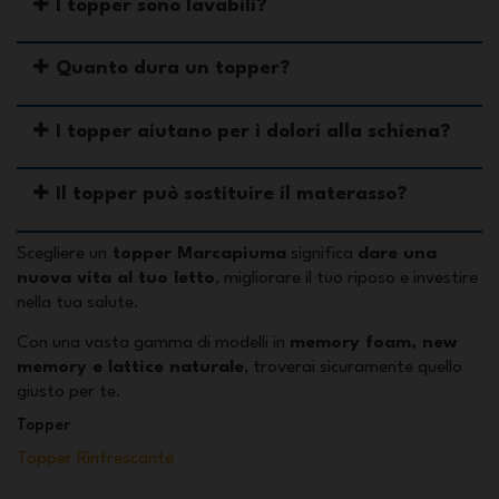
I topper sono lavabili?
Quanto dura un topper?
I topper aiutano per i dolori alla schiena?
Il topper può sostituire il materasso?
Scegliere un
topper Marcapiuma
significa
dare una
nuova vita al tuo letto
, migliorare il tuo riposo e investire
nella tua salute.
Con una vasta gamma di modelli in
memory foam, new
memory e lattice naturale
, troverai sicuramente quello
giusto per te.
Topper
Topper Rinfrescante