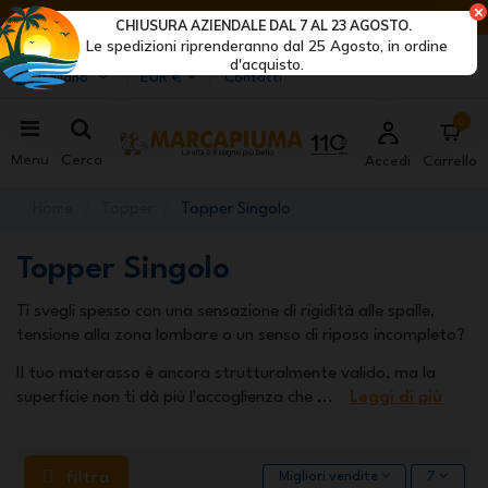
ULTIMI GIORNI DI SCONTI: AFFRETTATI! >
CHIUSURA AZIENDALE DAL 7 AL 23 AGOSTO.
Le spedizioni riprenderanno dal 25 Agosto, in ordine
Marcapiuma
| Produttori di materassi, cuscini e reti
d'acquisto.
Italiano
EUR €
Contatti
0
Menu
Cerca
Accedi
Carrello
Home
Topper
Topper Singolo
Topper Singolo
Ti svegli spesso con una sensazione di rigidità alle spalle,
tensione alla zona lombare o un senso di riposo incompleto?
Il tuo materasso è ancora strutturalmente valido, ma la
superficie non ti dà più l'accoglienza che
...
Leggi di più
filtra
Migliori vendite
7