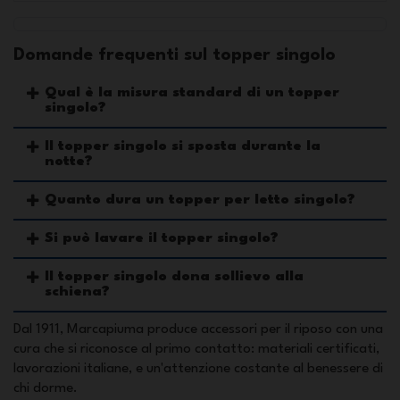
Domande frequenti sul topper singolo
Qual è la misura standard di un topper
singolo?
Il topper singolo si sposta durante la
notte?
Quanto dura un topper per letto singolo?
Si può lavare il topper singolo?
Il topper singolo dona sollievo alla
schiena?
Dal 1911, Marcapiuma produce accessori per il riposo con una
cura che si riconosce al primo contatto: materiali certificati,
lavorazioni italiane, e un'attenzione costante al benessere di
chi dorme.