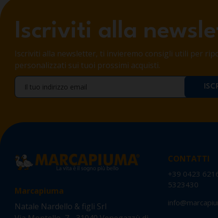
Iscriviti alla newsle
Iscriviti alla newsletter, ti invieremo consigli utili per r
personalizzati sui tuoi prossimi acquisti.
CONTATTI
+39 0423 621
5323430
Marcapiuma
info@marcapiu
Natale Nardello & figli Srl