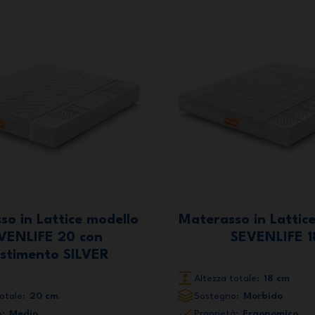
so in Lattice modello
Materasso in Lattic
VENLIFE 20 con
SEVENLIFE 1
estimento SILVER
Altezza totale:
18 cm
otale:
20 cm
Sostegno:
Morbido
:
Medio
Proprietà:
Ergonomico