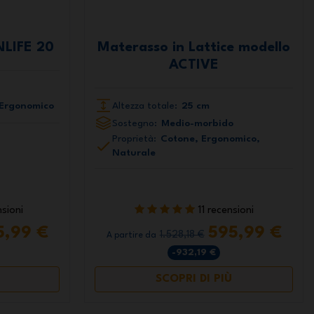
NLIFE 20
Materasso in Lattice modello
ACTIVE
 Ergonomico
Altezza totale:
25 cm
Sostegno:
Medio-morbido
Proprietà:
Cotone, Ergonomico,
Naturale
sioni
11 recensioni
5,99 €
595,99 €
1.528,18 €
A partire da
-932,19 €
SCOPRI DI PIÙ