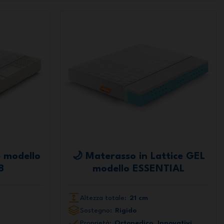
e modello
🌙 Materasso in Lattice GEL
8
modello ESSENTIAL
Altezza totale:
21 cm
Sostegno:
Rigido
Proprietà:
Ortopedico, Innovativi