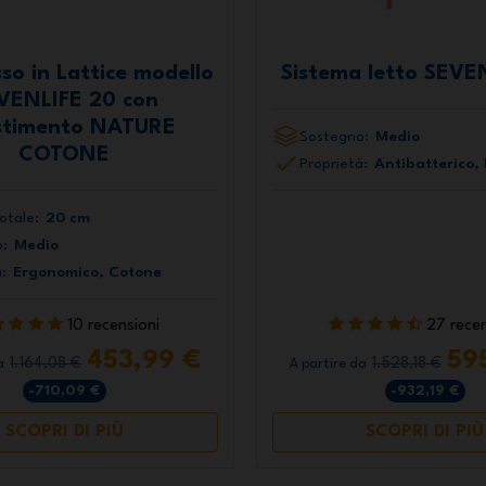
so in Lattice modello
Sistema letto SEVE
VENLIFE 20 con
stimento NATURE
Sostegno:
Medio
COTONE
Proprietà:
Antibatterico,
otale:
20 cm
:
Medio
:
Ergonomico, Cotone
10 recensioni
27 recen
453,99 €
59
1.164,08 €
1.528,18 €
a
A partire da
-710,09 €
-932,19 €
SCOPRI DI PIÙ
SCOPRI DI PIÙ