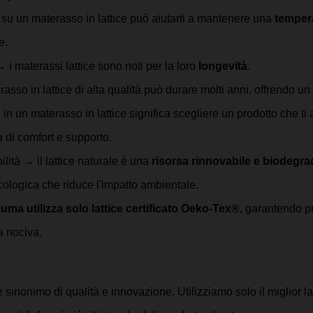
su un materasso in lattice può aiutarti a mantenere una 
temper
e.
 i materassi lattice sono noti per la loro
 longevità
. 
asso in lattice di alta qualità può durare molti anni, offrendo un 
e in un materasso in lattice significa scegliere un prodotto che 
à di comfort e supporto.
ilità → il lattice naturale è una 
risorsa rinnovabile e biodegra
cologica che riduce l'impatto ambientale. 
uma utilizza solo lattice certificato Oeko-Tex®,
 garantendo pr
a nociva.
inonimo di qualità e innovazione. Utilizziamo solo il miglior la