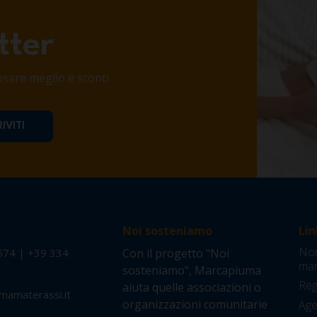
tter
iposare meglio e sconti
Noi sosteniamo
Lin
Nor
674
|
+39 334
Con il progetto "Noi
man
sosteniamo", Marcapiuma
Reg
aiuta quelle associazioni o
mamaterassi.it
organizzazioni comunitarie
Agev