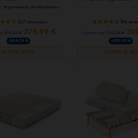
:
Ergonomico, Antibatterico
227 recensioni
196 rece
379,99 €
30
974,33 €
792,28 €
da
A partire da
-594,34 €
-483,29 €
SCOPRI DI PIÙ
SCOPRI DI PIÙ