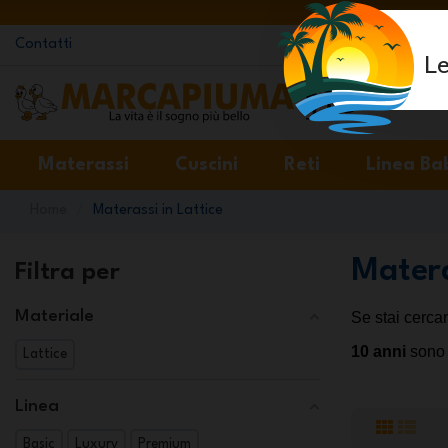
Contatti
Le
Materassi
Cuscini
Reti
Linea Ba
Home
Materassi in Lattice
Matera
Filtra per
Materiale
Se stai cerca
10 anni
 sono 
Lattice
Linea
Basic
Luxury
Premium