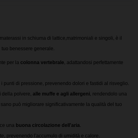
aterassi in schiuma di lattice,matrimoniali e singoli, è il 
al tuo benessere generale.
nte per la
 colonna vertebrale
, adattandosi perfettamente 
 punti di pressione, prevenendo dolori e fastidi al risveglio.
 
della polvere,
 alle muffe e agli allergeni
, rendendolo una 
 sano può migliorare significativamente la qualità del tuo 
isce una 
buona circolazione dell'aria
. 
tte, prevenendo l'accumulo di umidità e calore. 