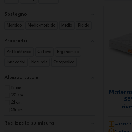
Sostegno
Morbido
Medio-morbido
Medio
Rigido
Proprietà
Antibatterico
Cotone
Ergonomico
Innovativi
Naturale
Ortopedico
Altezza totale
18 cm
Materas
20 cm
SE
21 cm
riv
25 cm
Realizzato su misura
Altezza t
Sostegno