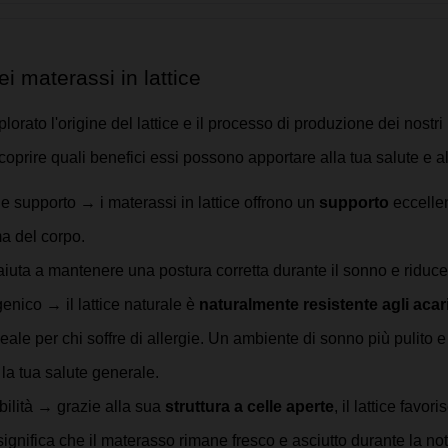
ei materassi in lattice
orato l'origine del lattice e il processo di produzione dei nostri m
oprire quali benefici essi possono apportare alla tua salute e 
e supporto → i materassi in lattice offrono un 
supporto
 eccelle
ma del corpo. 
iuta a mantenere una postura corretta durante il sonno e riduce i
genico → il lattice naturale è 
naturalmente resistente agli acari
deale per chi soffre di allergie. Un ambiente di sonno più pulito e
 la tua salute generale.
bilità → grazie alla sua 
struttura a celle aperte
, il lattice favor
ignifica che il materasso rimane fresco e asciutto durante la no