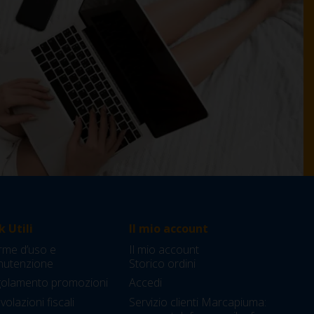
k Utili
Il mio account
me d’uso e
Il mio account
utenzione
Storico ordini
olamento promozioni
Accedi
olazioni fiscali
Servizio clienti Marcapiuma: