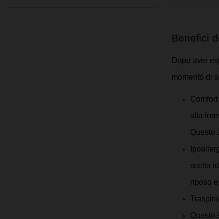
160x210 cm
160x220 cm
165x190 cm
165x195 cm
165x200 cm
165x205 cm
165x210 cm
165x220 cm
170x190 cm
Benefici d
170x195 cm
170x200 cm
170x205 cm
Dopo aver espl
170x210 cm
170x220 cm
180x180 cm
momento di sc
180x190 cm
180x195 cm
Comfort 
180x200 cm (Standard)
180x205 cm
alla for
180x210 cm
180x220 cm
200x200 cm
Questo a
Ipoaller
scelta i
riposo e
Traspira
Questo s