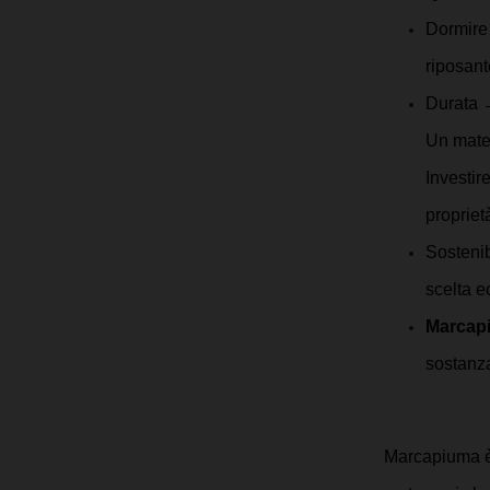
Dormire 
riposant
Durata →
Un mater
Investir
propriet
Sostenib
scelta e
Marcapi
sostanz
Marcapiuma è s