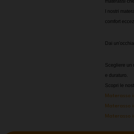
materassi che 
I nostri mater
comfort eccez
Dai un'occhiat
Scegliere un 
e duraturo. 
Scopri le nost
Materasso in
Materasso i
Materasso i