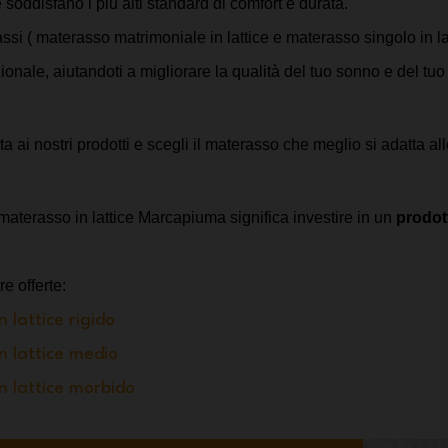
soddisfano i più alti standard di comfort e durata. 
assi ( materasso matrimoniale in lattice e materasso singolo in lat
ionale, aiutandoti a migliorare la qualità del tuo sonno e del tu
a ai nostri prodotti e scegli il materasso che meglio si adatta al
materasso in lattice Marcapiuma significa investire in un 
prodott
re offerte:
 lattice rigido
n lattice medio
n lattice morbido