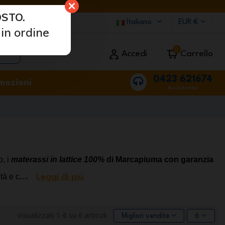
STO.
Italiano
EUR €
in ordine
0
Accedi
Carrello
0423 621674
mozioni
Assistenza
, i 
materassi in lattice 100%
 di Marcapiuma con garanzia 
tà e c
...
Leggi di più
Visualizzati 1-6 su 6 articoli
Migliori vendite
6