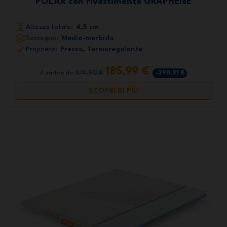
POLAR con rivestimento GRAPHENE
Altezza totale:
4,5 cm
Sostegno:
Medio-morbido
Proprietà:
Fresco, Termoregolante
185,99 €
476,90 €
-290,91 €
A partire da
SCOPRI DI PIÙ