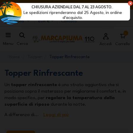
ULTIMI GIORNI DI SCONTI: AFFRETTATI! >
CHIUSURA AZIENDALE DAL 7 AL 23 AGOSTO.
Le spedizioni riprenderanno dal 25 Agosto, in ordine
Marcapiuma
| Produttori di materassi, cuscini e reti
d'acquisto.
Italiano
EUR €
Contatti
0
Menu
Cerca
Accedi
Carrello
Home
Topper
Topper Rinfrescante
Topper Rinfrescante
Un
topper rinfrescante
è uno strato aggiuntivo che si
posiziona sopra il materasso per migliorarne il comfort e, in
modo specifico, per
regolare la temperatura della
superficie di riposo
durante la notte.
A differenza di
...
Leggi di più