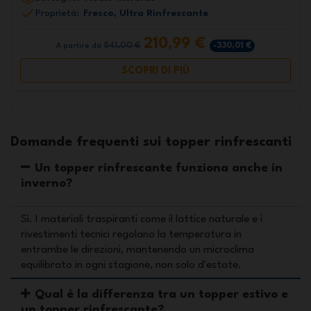
Proprietà:
Fresco, Ultra Rinfrescante
210,99 €
541,00 €
-330,01 €
A partire da
SCOPRI DI PIÙ
Domande frequenti sui topper rinfrescanti
Un topper rinfrescante funziona anche in
inverno?
Sì. I materiali traspiranti come il lattice naturale e i
rivestimenti tecnici regolano la temperatura in
entrambe le direzioni, mantenendo un microclima
equilibrato in ogni stagione, non solo d'estate.
Qual è la differenza tra un topper estivo e
un topper rinfrescante?