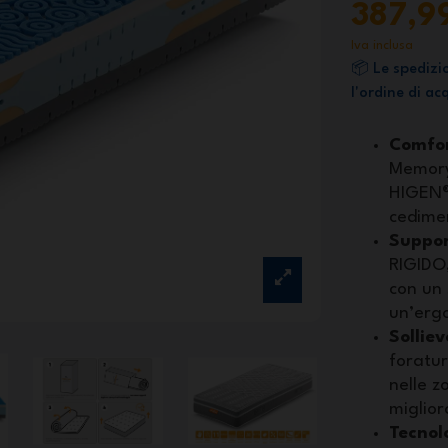
387,9
Iva inclusa
📦 Le spedizi
l'ordine di a
Comfor
Memory
HIGEN®,
cedimen
Suppor
RIGIDO,
con un 
un’erg
Sollie
foratur
nelle z
miglior
Tecnol