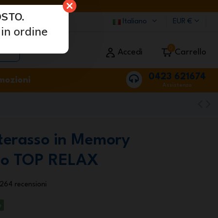
STO.
Italiano
EUR €
in ordine
0
Accedi
Carrello
0423 621674
mozioni
Assistenza
terasso in Memory
lo TOP RELAX
264 recensioni
e