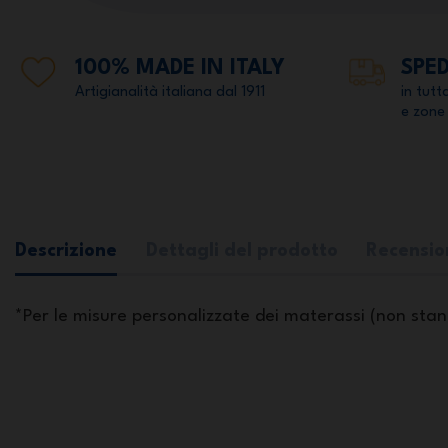
100% MADE IN ITALY
SPED
Artigianalità italiana dal 1911
in tutt
e zone
Descrizione
Dettagli del prodotto
Recensio
*Per le misure personalizzate dei materassi (non sta