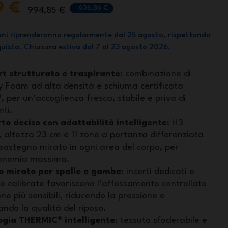
9 €
-606,86 €
994,85 €
oni riprenderanno regolarmente dal 25 agosto, rispettando
cquisto. Chiusura estiva dal 7 al 23 agosto 2026.
t strutturato e traspirante
: combinazione di
 Foam ad alta densità e schiuma certificata
 per un’accoglienza fresca, stabile e priva di
ti.
to deciso con adattabilità intelligente
: H3
 altezza 23 cm e 11 zone a portanza differenziata
sostegno mirato in ogni area del corpo, per
onomia massima.
vo mirato per spalle e gambe
: inserti dedicati e
e calibrate favoriscono l’affossamento controllato
one più sensibili, riducendo la pressione e
ando la qualità del riposo.
ogia THERMIC® intelligente
: tessuto sfoderabile e