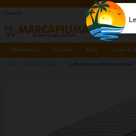
Contatti
Le
Materassi
Cuscini
Reti
Linea Ba
Home
Materassi Memory
🌙 Materasso in Memory modello