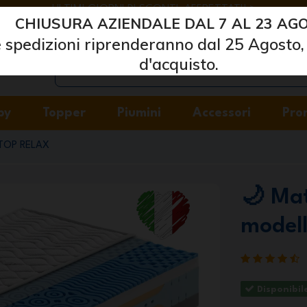
ULTIMI GIORNI DI SCONTI: AFFRETTATI! >
CHIUSURA AZIENDALE DAL 7 AL 23 AGO
Marcapiuma
| Produttori di materassi, cuscini e reti
 spedizioni riprenderanno dal 25 Agosto, 
d'acquisto.
by
Topper
Piumini
Accessori
Pro
 TOP RELAX
🌙 Ma
model
Disponibil