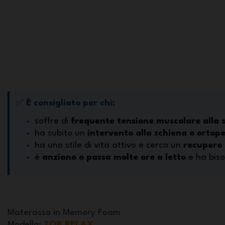
✅
È consigliato per chi:
soffre di
frequente tensione muscolare alla 
ha subito un
intervento alla schiena o ortop
ha uno stile di vita attivo e cerca un
recupero 
è
anziano o passa molte ore a letto
e ha biso
Materasso in Memory Foam
Modello
:
TOP RELAX