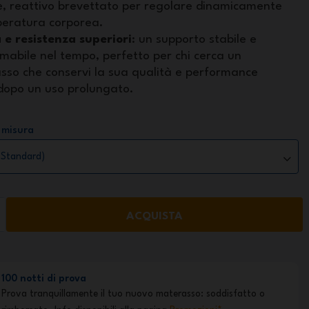
e, reattivo brevettato per regolare dinamicamente
peratura corporea.
 e resistenza superiori
: un supporto stabile e
mabile nel tempo, perfetto per chi cerca un
sso che conservi la sua qualità e performance
dopo un uso prolungato.
 misura
ACQUISTA
100 notti di prova
Prova tranquillamente il tuo nuovo materasso: soddisfatto o