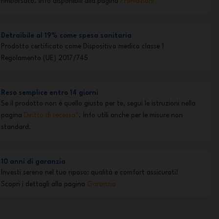
rimborsato. Info disponibili alla pagina
Promozioni*
Detraibile al 19% come spesa sanitaria
Prodotto certificato come Dispositivo medico classe 1
Regolamento (UE) 2017/745
Reso semplice entro 14 giorni
Se il prodotto non è quello giusto per te, segui le istruzioni nella
pagina
Diritto di recesso*
. Info utili anche per le misure non
standard.
10 anni di garanzia
Investi sereno nel tuo riposo: qualità e comfort assicurati!
Scopri i dettagli alla pagina
Garanzia