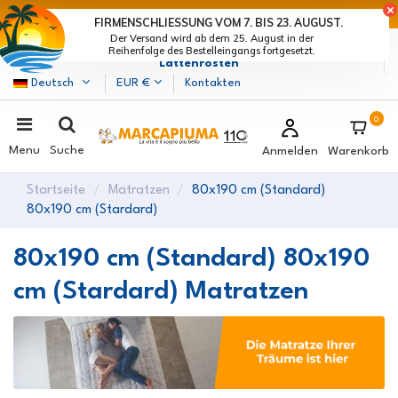
LETZTE TAGE DER RABATTE: BEEIL DICH! >
FIRMENSCHLIESSUNG VOM 7. BIS 23. AUGUST.
Der Versand wird ab dem 25. August in der
Marcapiuma
| Hersteller von Matratzen, Kissen und
Reihenfolge des Bestelleingangs fortgesetzt.
Lattenrosten
Deutsch
EUR €
Kontakten
0
Menu
Suche
Anmelden
Warenkorb
Startseite
Matratzen
80x190 cm (Standard)
80x190 cm (Stardard)
80x190 cm (Standard) 80x190
cm (Stardard) Matratzen