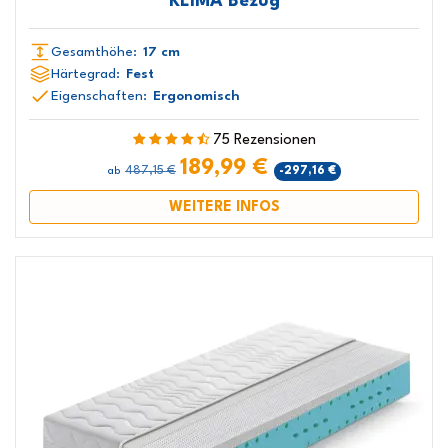
KLIMA Bezug
Gesamthöhe:
17 cm
Härtegrad:
Fest
Eigenschaften:
Ergonomisch
75 Rezensionen
189,99 €
487,15 €
-297,16 €
ab
WEITERE INFOS