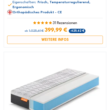
Eigenschaften:
Frisch, Temperaturregulierend,
Ergonomisch
Orthopädisches Produkt - CE
31 Rezensionen
399,99 €
1.025,61 €
-625,62 €
ab
WEITERE INFOS