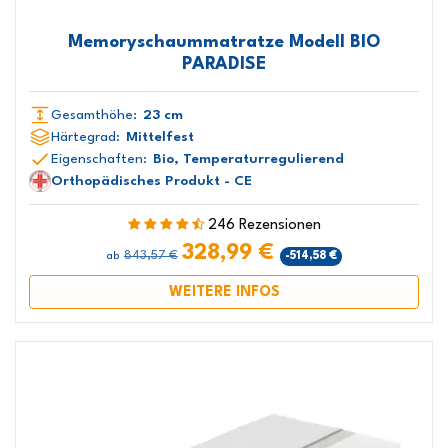
Memoryschaummatratze Modell BIO
PARADISE
Gesamthöhe:
23 cm
Härtegrad:
Mittelfest
Eigenschaften:
Bio, Temperaturregulierend
Orthopädisches Produkt - CE
246 Rezensionen
328,99 €
843,57 €
-514,58 €
ab
WEITERE INFOS