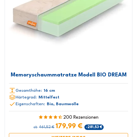
Memoryschaummatratze Modell BIO DREAM
Gesamthöhe:
16 cm
Härtegrad:
Mittelfest
Eigenschaften:
Bio, Baumwolle
200 Rezensionen
179,99 €
461,52 €
-281,53 €
ab