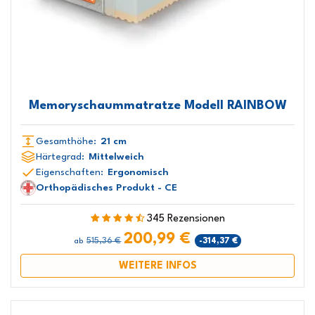
Memoryschaummatratze Modell RAINBOW
Gesamthöhe:
21 cm
Härtegrad:
Mittelweich
Eigenschaften:
Ergonomisch
Orthopädisches Produkt - CE
345 Rezensionen
200,99 €
515,36 €
-314,37 €
ab
WEITERE INFOS