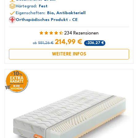
Härtegrad:
Fest
Eigenschaften:
Bio, Antibakteriell
Orthopädisches Produkt - CE
234 Rezensionen
214,99 €
551,26 €
-336,27 €
ab
WEITERE INFOS