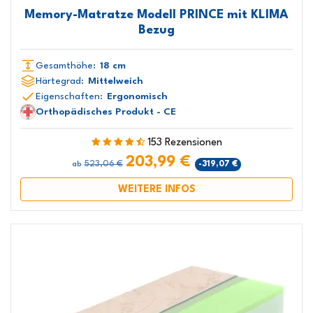
Memory-Matratze Modell PRINCE mit KLIMA
Bezug
Gesamthöhe:
18 cm
Härtegrad:
Mittelweich
Eigenschaften:
Ergonomisch
Orthopädisches Produkt - CE
153 Rezensionen
203,99 €
523,06 €
-319,07 €
ab
WEITERE INFOS