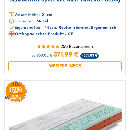
SENSATION Sport mit NILIT INNERGY Bezug
Gesamthöhe:
21 cm
Härtegrad:
Mittel
Eigenschaften:
Frisch, Revitalisierend, Ergonomisch
Orthopädisches Produkt - CE
258 Rezensionen
371,99 €
953,82 €
-581,83 €
ab
WEITERE INFOS