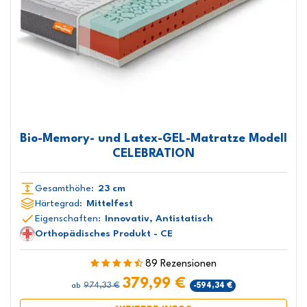
Bio-Memory- und Latex-GEL-Matratze Modell
CELEBRATION
Gesamthöhe:
23 cm
Härtegrad:
Mittelfest
Eigenschaften:
Innovativ, Antistatisch
Orthopädisches Produkt - CE
89 Rezensionen
379,99 €
974,33 €
-594,34 €
ab