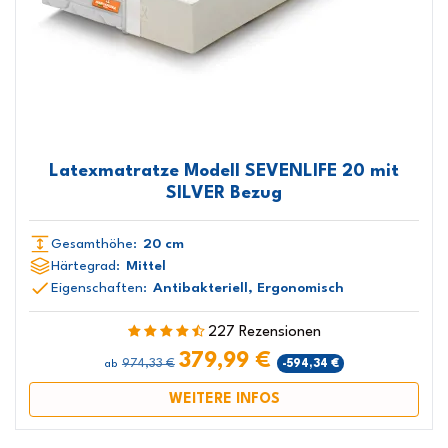
Latexmatratze Modell SEVENLIFE 20 mit
SILVER Bezug
Gesamthöhe:
20 cm
Härtegrad:
Mittel
Eigenschaften:
Antibakteriell, Ergonomisch
227 Rezensionen
379,99 €
974,33 €
-594,34 €
ab
WEITERE INFOS