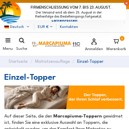
LETZTE TAGE DER RABATTE: BEEIL DICH! >
FIRMENSCHLIESSUNG VOM 7. BIS 23. AUGUST.
Der Versand wird ab dem 25. August in der
Marcapiuma
| Hersteller von Matratzen, Kissen und
Reihenfolge des Bestelleingangs fortgesetzt.
Lattenrosten
Deutsch
EUR €
Kontakten
0
Menu
Suche
Anmelden
Warenkorb
Startseite
Matratzenauflage
Einzel-Topper
Einzel-Topper
Auf dieser Seite, die den
Marcapiuma-Toppern
gewidmet
ist, finden Sie eine exklusive Auswahl an Toppern, die
entwickelt wurden, um den Komfort Ihrer Matratze zu