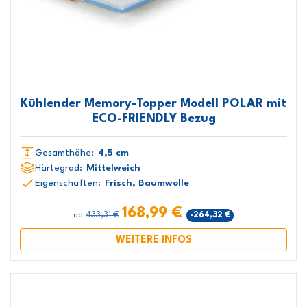
Kühlender Memory-Topper Modell POLAR mit
ECO-FRIENDLY Bezug
Gesamthöhe:
4,5 cm
Härtegrad:
Mittelweich
Eigenschaften:
Frisch, Baumwolle
168,99 €
433,31 €
-264,32 €
ab
WEITERE INFOS