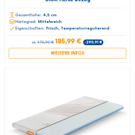
Gesamthöhe:
4,5 cm
Härtegrad:
Mittelweich
Eigenschaften:
Frisch, Temperaturregulierend
185,99 €
476,90 €
-290,91 €
ab
WEITERE INFOS