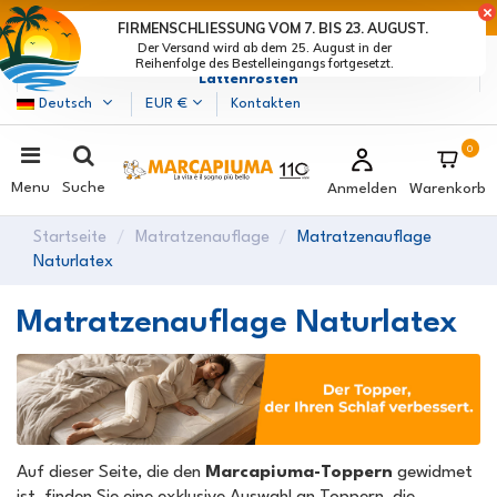
LETZTE TAGE DER RABATTE: BEEIL DICH! >
FIRMENSCHLIESSUNG VOM 7. BIS 23. AUGUST.
Der Versand wird ab dem 25. August in der
Marcapiuma
| Hersteller von Matratzen, Kissen und
Reihenfolge des Bestelleingangs fortgesetzt.
Lattenrosten
Deutsch
EUR €
Kontakten
0
Menu
Suche
Anmelden
Warenkorb
Startseite
Matratzenauflage
Matratzenauflage
Naturlatex
Matratzenauflage Naturlatex
Auf dieser Seite, die den
Marcapiuma-Toppern
gewidmet
ist, finden Sie eine exklusive Auswahl an Toppern, die