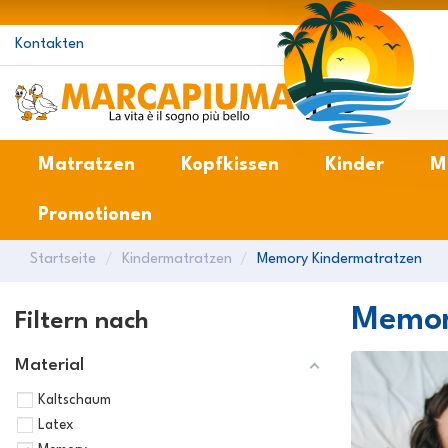
Kontakten
M
Matratzen
Kopfkissen
Kinder
M
Promotionen
Startseite
Kindermatratzen
Memory Kindermatratzen
Memor
Filtern nach
Material
Kaltschaum
Latex