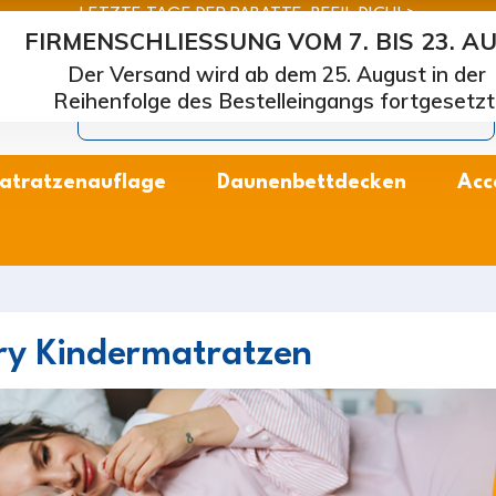
LETZTE TAGE DER RABATTE: BEEIL DICH! >
FIRMENSCHLIESSUNG VOM 7. BIS 23. A
arcapiuma
| Hersteller von Matratzen, Kissen und Lattenros
Der Versand wird ab dem 25. August in der
Reihenfolge des Bestelleingangs fortgesetzt
atratzenauflage
Daunenbettdecken
Acc
y Kindermatratzen