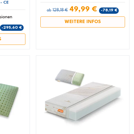
- CE
49,99 €
128,18 €
-78,19 €
ab
sionen
WEITERE INFOS
-295,60 €
S