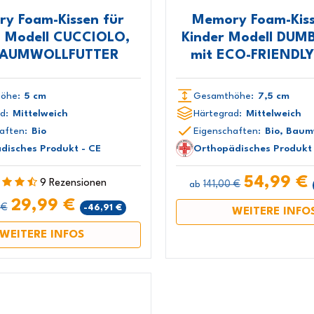
y Foam-Kissen für
Memory Foam-Kiss
, Modell CUCCIOLO,
Kinder Modell DUM
BAUMWOLLFUTTER
mit ECO-FRIENDLY
öhe:
5 cm
Gesamthöhe:
7,5 cm
d:
Mittelweich
Härtegrad:
Mittelweich
aften:
Bio
Eigenschaften:
Bio, Baum
disches Produkt - CE
Orthopädisches Produkt 
54,99 €
9 Rezensionen
141,00 €
ab
29,99 €
 €
-46,91 €
WEITERE INFO
WEITERE INFOS