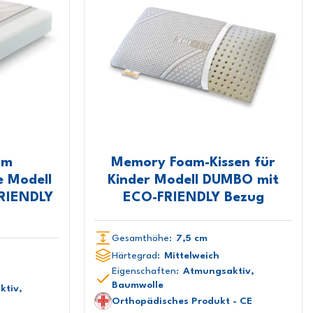
um
Memory Foam-Kissen für
e Modell
Kinder Modell DUMBO mit
RIENDLY
ECO-FRIENDLY Bezug
Gesamthöhe:
7,5 cm
Härtegrad:
Mittelweich
Eigenschaften:
Atmungsaktiv,
Baumwolle
ktiv,
Orthopädisches Produkt - CE