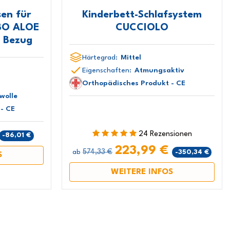
en für
Kinderbett-Schlafsystem
BO ALOE
CUCCIOLO
 Bezug
Härtegrad:
Mittel
Eigenschaften:
Atmungsaktiv
Orthopädisches Produkt - CE
wolle
- CE
24 Rezensionen
-86,01 €
223,99 €
574,33 €
-350,34 €
ab
S
WEITERE INFOS