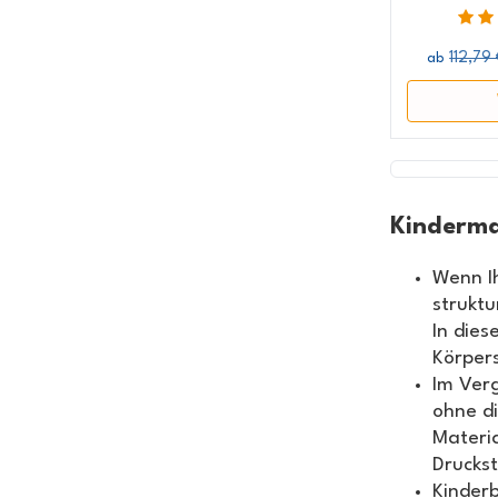
112,79
ab
Kinderma
Wenn Ih
struktu
In die
Körpers
Im Ver
ohne di
Materi
Druckst
Kinderb