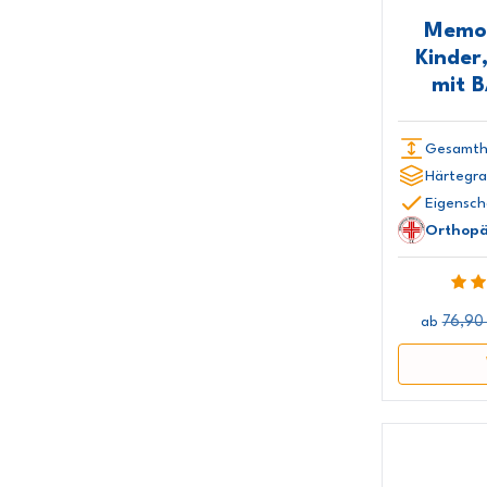
Memor
Kinder
mit 
Gesamth
Härtegra
Eigensch
Orthopä
76,90
ab