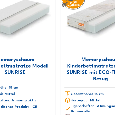
emoryschaum
Memoryscha
bettmatratze Modell
Kinderbettmatratz
SUNRISE
SUNRISE mit ECO-F
Bezug
öhe:
15 cm
d:
Mittel
Gesamthöhe:
15 cm
aften:
Atmungsaktiv
Härtegrad:
Mittel
Eigenschaften:
Atmungsa
disches Produkt - CE
Baumwolle