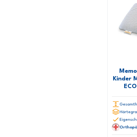
Memor
Kinder 
ECO-
Gesamth
Härtegra
Eigensch
Orthopä