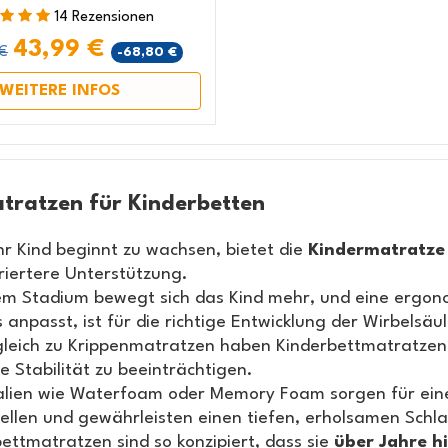
14 Rezensionen
43,99 €
 €
-68,80 €
WEITERE INFOS
tratzen für Kinderbetten
r Kind beginnt zu wachsen, bietet die
Kindermatratze 
riertere Unterstützung.
sem Stadium bewegt sich das Kind mehr, und eine ergon
 anpasst, ist für die richtige Entwicklung der Wirbelsäul
gleich zu Krippenmatratzen haben Kinderbettmatratzen
e Stabilität zu beeinträchtigen.
alien wie Waterfoam oder Memory Foam sorgen für eine
ellen und gewährleisten einen tiefen, erholsamen Schla
ettmatratzen sind so konzipiert, dass sie
über Jahre h