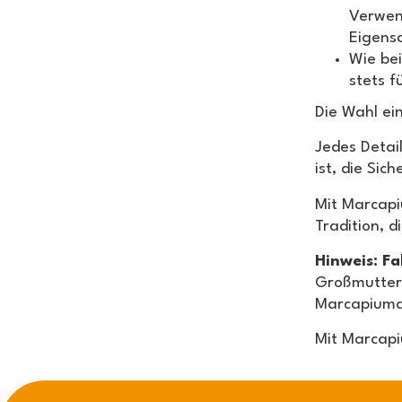
Verwen
Eigens
Wie be
stets f
Die Wahl ei
Jedes Detai
ist, die Sic
Mit Marcapi
Tradition, d
Hinweis: Fa
Großmutter 
Marcapiuma
Mit Marcapi