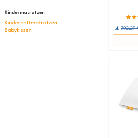
Kindermatratzen
Kinderbettmatratzen
392,29 
ab
Babykissen