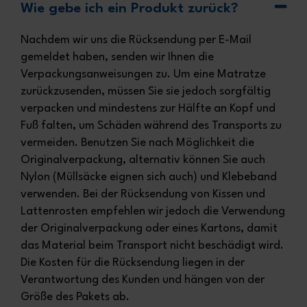
Wie gebe ich ein Produkt zurück?
Nachdem wir uns die Rücksendung per E-Mail
gemeldet haben, senden wir Ihnen die
Verpackungsanweisungen zu. Um eine Matratze
zurückzusenden, müssen Sie sie jedoch sorgfältig
Melden Sie sich sofort an und
verpacken und mindestens zur Hälfte an Kopf und
sichern Sie sich einen exklusiven
Fuß falten, um Schäden während des Transports zu
Rabatt von 5%
vermeiden. Benutzen Sie nach Möglichkeit die
Melden Sie sich an unsere
Newsletter an und
Originalverpackung, alternativ können Sie auch
profitieren Sie von unseren
Nylon (Müllsäcke eignen sich auch) und Klebeband
Promotionen
verwenden. Bei der Rücksendung von Kissen und
Lattenrosten empfehlen wir jedoch die Verwendung
Ich erkläre, dass ich die Datenschutzerklärung von
Marcapiuma vollständig gelesen habe.
der Originalverpackung oder eines Kartons, damit
das Material beim Transport nicht beschädigt wird.
Die Kosten für die Rücksendung liegen in der
Verantwortung des Kunden und hängen von der
Größe des Pakets ab.