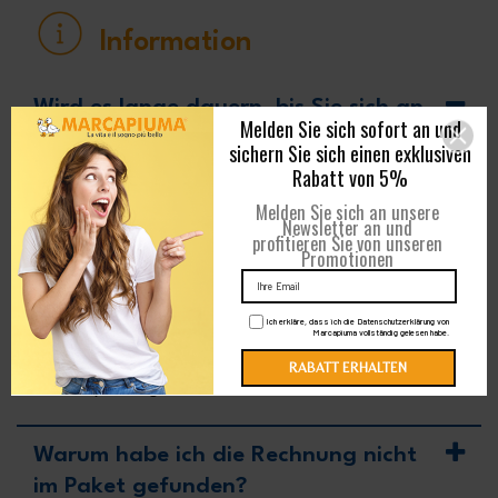
Information
Wird es lange dauern, bis Sie sich an
die neu gekaufte Matratze gewöhnt
haben?
Eine neue Matratze braucht immer eine
Eingewöhnungszeit, am Anfang kann es sein, dass
sie einen „neuen“ Geruch hat, der aber bald
verfliegt. Es ist normal, dass Sie ein paar Tage
brauchen, um sich an Ihre neue Matratze zu
gewöhnen, insbesondere wenn Sie ein anderes
Schlafsystem gewohnt sind.
Warum habe ich die Rechnung nicht
im Paket gefunden?