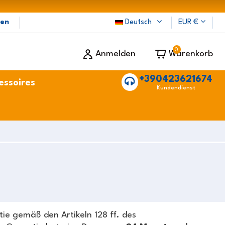
ten
Deutsch
EUR €
0
Anmelden
Warenkorb
+390423621674
essoires
Kundendienst
e gemäß den Artikeln 128 ff. des