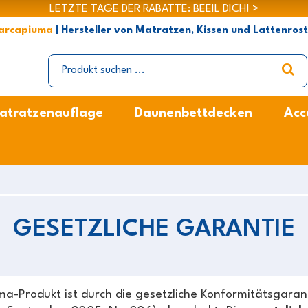
LETZTE TAGE DER RABATTE: BEEIL DICH! >
arcapiuma
| Hersteller von Matratzen, Kissen und Lattenros
atratzenauflage
Daunenbettdecken
Acc
GESETZLICHE GARANTIE
Produkt ist durch die gesetzliche Konformitätsgaranti