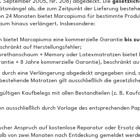
. September 2005, Nr. 206) abgedeckt. Die
gesetzlich
tsmängel ab, die zum Zeitpunkt der Lieferung bestehe
 von 24 Monaten bietet Marcapiuma für bestimmte Prod
raum hinaus verlängert. Insbesondere:
en bietet Marcapiuma eine kommerzielle Garantie
bis z
schränkt auf Herstellungsfehler;
olyurethanschaum + Memory oder Latexmatratzen bietet
antie + 8 Jahre kommerzielle Garantie), beschränkt auf
ls durch eine Verlängerung abgedeckt angegeben sind, s
bestehende Matratzen gilt ausschließlich die gesetzli
gültigen Kaufbelegs mit allen Bestandteilen (z. B. Ka
en ausschließlich durch Vorlage des entsprechenden Pap
ucher Anspruch auf kostenlose Reparatur oder Ersatz d
lb von zwei Monaten nach Entdeckung gemeldet werden,