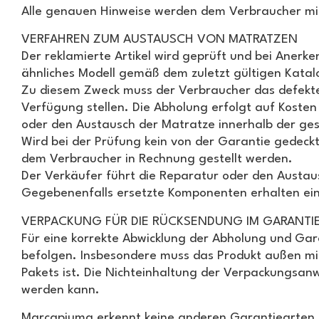
Alle genauen Hinweise werden dem Verbraucher mit
VERFAHREN ZUM AUSTAUSCH VON MATRATZEN
Der reklamierte Artikel wird geprüft und bei Anerken
ähnliches Modell gemäß dem zuletzt gültigen Katal
Zu diesem Zweck muss der Verbraucher das defekt
Verfügung stellen. Die Abholung erfolgt auf Koste
oder den Austausch der Matratze innerhalb der ge
Wird bei der Prüfung kein von der Garantie gedec
dem Verbraucher in Rechnung gestellt werden.
Der Verkäufer führt die Reparatur oder den Austa
Gegebenenfalls ersetzte Komponenten erhalten ein
VERPACKUNG FÜR DIE RÜCKSENDUNG IM GARANTI
Für eine korrekte Abwicklung der Abholung und Gar
befolgen. Insbesondere muss das Produkt außen mit
Pakets ist. Die Nichteinhaltung der Verpackungsanw
werden kann.
Marcapiuma erkennt keine anderen Garantiearten a