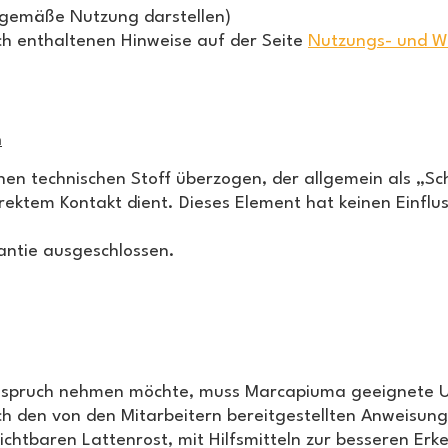
hgemäße Nutzung darstellen)
ch enthaltenen Hinweise auf der Seite
Nutzungs- und W
n
nen technischen Stoff überzogen, der allgemein als „Sc
ektem Kontakt dient. Dieses Element hat keinen Einflus
antie ausgeschlossen.
 Anspruch nehmen möchte, muss Marcapiuma geeignete U
ch den von den Mitarbeitern bereitgestellten Anweisu
chtbaren Lattenrost, mit Hilfsmitteln zur besseren Erk