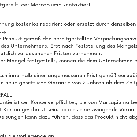
geteilt, der Marcapiuma kontaktiert.
nung kostenlos repariert oder ersetzt durch denselben A
og.
e Produkt gemäß den bereitgestellten Verpackungsanw
n des Unternehmens. Erst nach Feststellung des Mangel
setzlich vorgesehenen Fristen vornehmen.
kter Mangel festgestellt, können die dem Unternehmen
usch innerhalb einer angemessenen Frist gemäß europä
e neue gesetzliche Garantie von 2 Jahren ab dem Zeit
EFALL
antie ist der Kunde verpflichtet, die von Marcapiuma 
 Karton geschützt sein, da dies eine zwingende Voraus
eisungen kann dazu führen, dass das Produkt nicht abge
ls die vorliegende an.