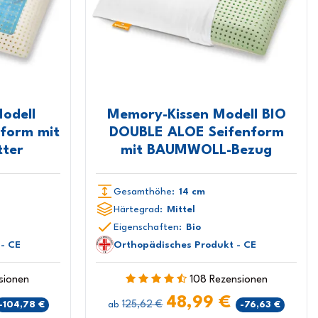
odell
Memory-Kissen Modell BIO
form mit
DOUBLE ALOE Seifenform
ter
mit BAUMWOLL-Bezug
Gesamthöhe:
14 cm
Härtegrad:
Mittel
Eigenschaften:
Bio
- CE
Orthopädisches Produkt - CE
sionen
108 Rezensionen
48,99 €
125,62 €
-104,78 €
-76,63 €
ab