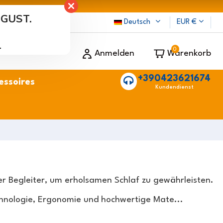
UGUST.
ten
Deutsch
EUR €
.
0
Anmelden
Warenkorb
+390423621674
essoires
Kundendienst
cher Begleiter, um erholsamen Schlaf zu gewährleisten.
chnologie, Ergonomie und hochwertige Mate
...