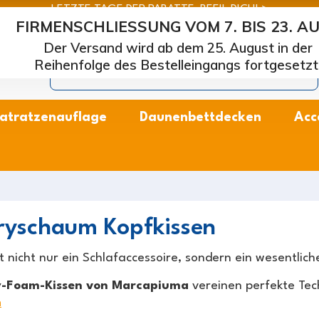
LETZTE TAGE DER RABATTE: BEEIL DICH! >
FIRMENSCHLIESSUNG VOM 7. BIS 23. A
arcapiuma
| Hersteller von Matratzen, Kissen und Lattenros
Der Versand wird ab dem 25. August in der
Reihenfolge des Bestelleingangs fortgesetzt
atratzenauflage
Daunenbettdecken
Acc
yschaum Kopfkissen
st nicht nur ein Schlafaccessoire, sondern ein wesentli
-Foam-Kissen von Marcapiuma
vereinen perfekte Te
n