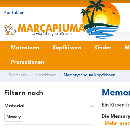
Kontakten
M
Matratzen
Kopfkissen
Kinder
M
Promotionen
Startseite
Kopfkissen
Memoryschaum Kopfkissen
Memor
Filtern nach
Ein Kissen i
Material
Die
Memory
Memory
Mehr lese