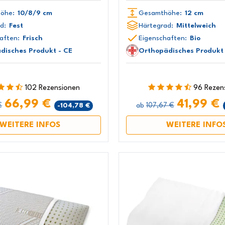
öhe:
10/8/9 cm
Gesamthöhe:
12 cm
d:
Fest
Härtegrad:
Mittelweich
aften:
Frisch
Eigenschaften:
Bio
disches Produkt - CE
Orthopädisches Produkt 
102 Rezensionen
96 Rezen
66,99 €
41,99 €
€
107,67 €
-104,78 €
ab
WEITERE INFOS
WEITERE INFO