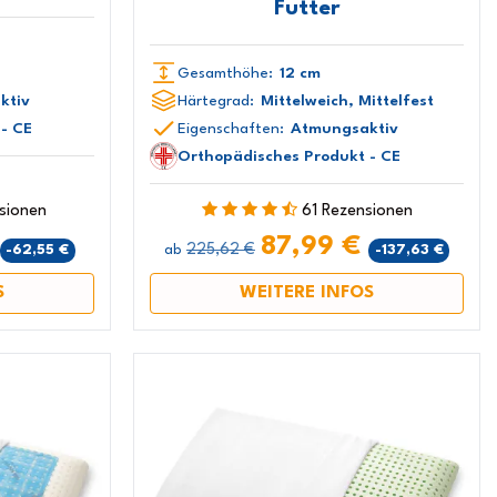
Futter
Gesamthöhe:
12 cm
ktiv
Härtegrad:
Mittelweich, Mittelfest
- CE
Eigenschaften:
Atmungsaktiv
Orthopädisches Produkt - CE
sionen
61 Rezensionen
87,99 €
225,62 €
-62,55 €
-137,63 €
ab
S
WEITERE INFOS