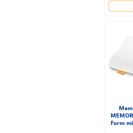
Memo
MEMORY
Form m