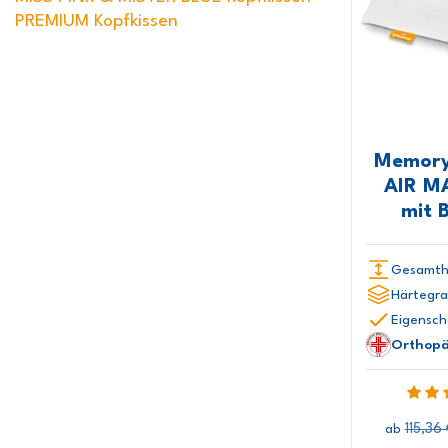
PREMIUM Kopfkissen
Memory
AIR M
mit
Gesamth
Härtegra
Eigensch
Orthopä
115,36
ab