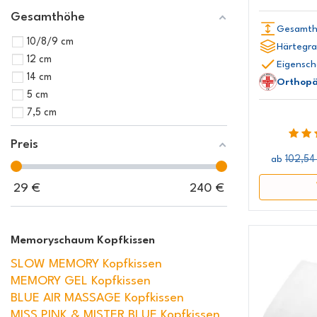
Gesamthöhe
Gesamth
10/8/9 cm
Härtegra
12 cm
Eigensch
14 cm
Orthopä
5 cm
7,5 cm
Preis
102,54
ab
29
€
240
€
Memoryschaum Kopfkissen
SLOW MEMORY Kopfkissen
MEMORY GEL Kopfkissen
BLUE AIR MASSAGE Kopfkissen
MISS PINK & MISTER BLUE Kopfkissen