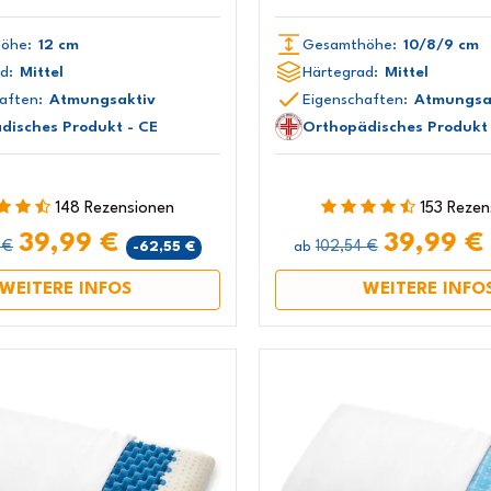
öhe:
12 cm
Gesamthöhe:
10/8/9 cm
d:
Mittel
Härtegrad:
Mittel
aften:
Atmungsaktiv
Eigenschaften:
Atmungsa
disches Produkt - CE
Orthopädisches Produkt 
148 Rezensionen
153 Rezen
39,99 €
39,99 €
 €
102,54 €
-62,55 €
ab
WEITERE INFOS
WEITERE INFO