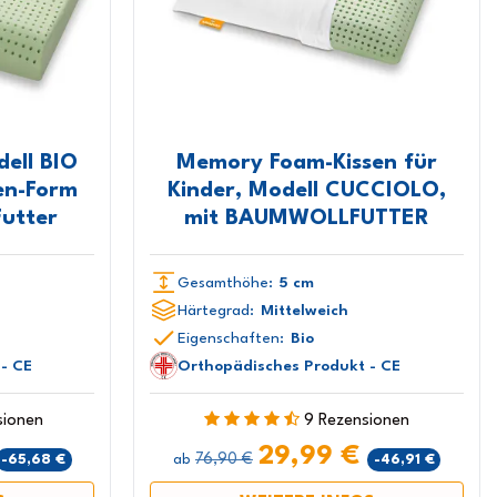
ell BIO
Memory Foam-Kissen für
en-Form
Kinder, Modell CUCCIOLO,
utter
mit BAUMWOLLFUTTER
Gesamthöhe:
5 cm
Härtegrad:
Mittelweich
Eigenschaften:
Bio
- CE
Orthopädisches Produkt - CE
sionen
9 Rezensionen
29,99 €
76,90 €
-65,68 €
-46,91 €
ab