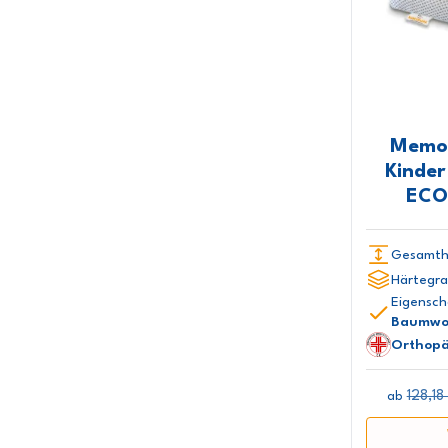
Memor
Kinde
ECO
Gesamth
Härtegra
Eigensch
Baumwo
Orthopä
128,18
ab