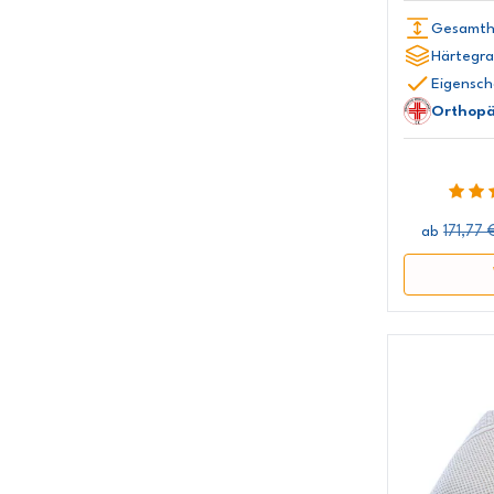
Gesamth
Härtegra
Eigensch
Orthopä
171,77 
ab