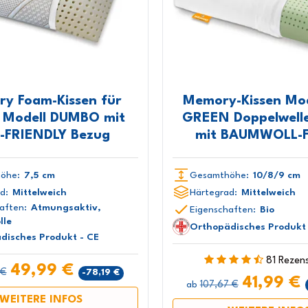
y Foam-Kissen für
Memory-Kissen Mod
r Modell DUMBO mit
GREEN Doppelwell
-FRIENDLY Bezug
mit BAUMWOLL-F
öhe:
7,5 cm
Gesamthöhe:
10/8/9 cm
d:
Mittelweich
Härtegrad:
Mittelweich
aften:
Atmungsaktiv,
Eigenschaften:
Bio
lle
Orthopädisches Produkt 
disches Produkt - CE
81 Rezen
49,99 €
 €
-78,19 €
41,99 €
107,67 €
ab
WEITERE INFOS