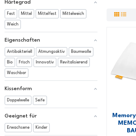
Härtegrad
Fest
Mittel
Mittelfest
Mittelweich
Weich
Eigenschaften
Antibakteriell
Atmungsaktiv
Baumwolle
Bio
Frisch
Innovativ
Revitalisierend
Waschbar
Kissenform
Doppelwelle
Seife
Memory-
Geeignet für
MEMOR
Erwachsene
Kinder
BA