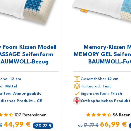
 Foam Kissen Modell
Memory-Kissen M
ASSAGE Seifenform
MEMORY GEL Seifen
 BAUMWOLL-Bezug
BAUMWOLL-Fut
öhe:
12 cm
Gesamthöhe:
12 cm
d:
Mittel
Härtegrad:
Fest
aften:
Atmungsaktiv
Eigenschaften:
Frisch
disches Produkt - CE
Orthopädisches Produkt 
107 Rezensionen
86 Rezen
44,99 €
66,99 €
 €
171,77 €
-70,37 €
ab