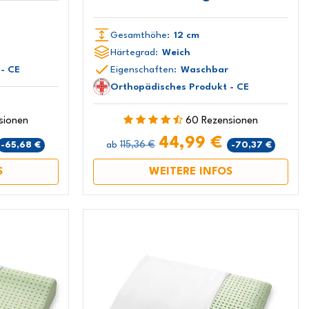
Gesamthöhe:
12 cm
Härtegrad:
Weich
- CE
Eigenschaften:
Waschbar
Orthopädisches Produkt - CE
sionen
60 Rezensionen
44,99 €
115,36 €
-65,68 €
-70,37 €
ab
S
WEITERE INFOS