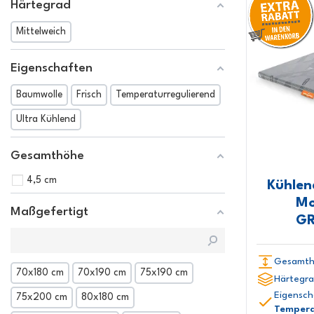
Härtegrad
Mittelweich
Eigenschaften
Baumwolle
Frisch
Temperaturregulierend
Ultra Kühlend
Gesamthöhe
4,5 cm
Kühlen
Mo
Maßgefertigt
GR
Gesamth
70x180 cm
70x190 cm
75x190 cm
Härtegra
Eigensch
75x200 cm
80x180 cm
Tempera