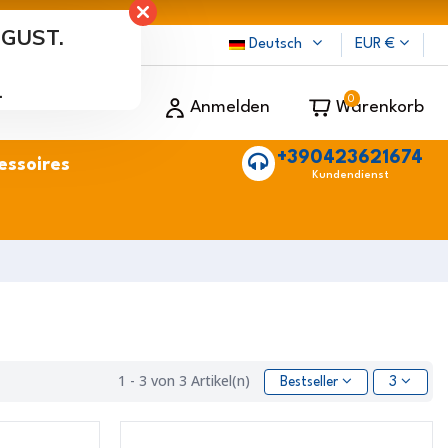
UGUST.
ten
Deutsch
EUR €
.
0
Anmelden
Warenkorb
+390423621674
essoires
Kundendienst
1 - 3 von 3 Artikel(n)
Bestseller
3