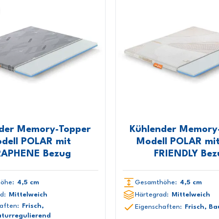
der Memory-Topper
Kühlender Memory
dell POLAR mit
Modell POLAR mi
APHENE Bezug
FRIENDLY Bez
öhe:
4,5 cm
Gesamthöhe:
4,5 cm
d:
Mittelweich
Härtegrad:
Mittelweich
aften:
Frisch,
Eigenschaften:
Frisch, B
turregulierend