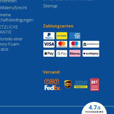
ernehmen
Sitemap
Widerrufsrecht
emeine
häftsbedingungen
Zahlungsarten
ETZLICHE
ANTIE
Vorteile einer
ory-Foam-
atze
Versand