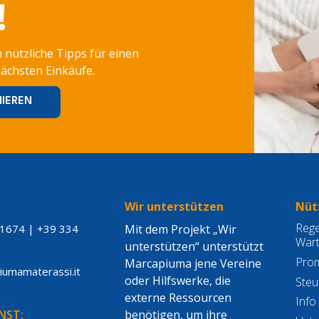
!
 nützliche Tipps für einen
nächsten Einkäufe.
Wir unterstützen
Nütz
Rege
21674
|
+39 334
Mit dem Projekt „Wir
War
unterstützen“ unterstützt
Pro
Marcapiuma jene Vereine
piumamaterassi.it
oder Hilfswerke, die
Steu
externe Ressourcen
Info
NST:
benötigen, um ihre