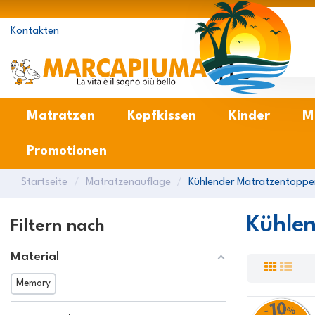
Kontakten
M
Matratzen
Kopfkissen
Kinder
M
Promotionen
Startseite
Matratzenauflage
Kühlender Matratzentoppe
Kühle
Filtern nach
Material
Memory