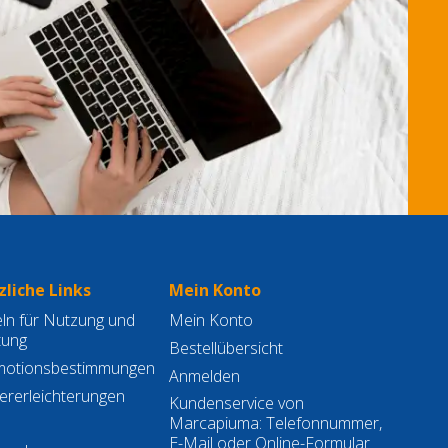
liche Links
Mein Konto
ln für Nutzung und
Mein Konto
tung
Bestellübersicht
motionsbestimmungen
Anmelden
ererleichterungen
Kundenservice von
Marcapiuma: Telefonnummer,
E-Mail oder Online-Formular