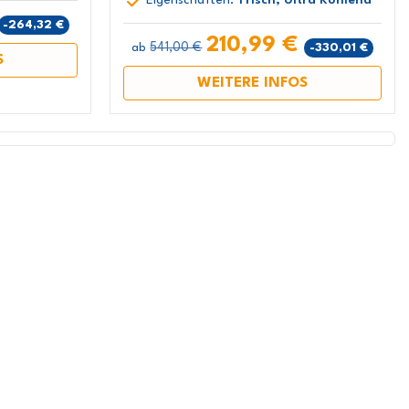
Eigenschaften:
Frisch, Ultra Kühlend
-264,32 €
210,99 €
541,00 €
-330,01 €
ab
S
WEITERE INFOS