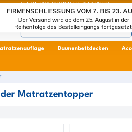
LETZTE TAGE DER RABATTE: BEEIL DICH! >
FIRMENSCHLIESSUNG VOM 7. BIS 23. A
arcapiuma
| Hersteller von Matratzen, Kissen und Lattenros
Der Versand wird ab dem 25. August in der
Reihenfolge des Bestelleingangs fortgesetzt
atratzenauflage
Daunenbettdecken
Acc
r
nder Matratzentopper