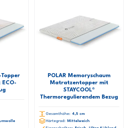
-Topper
POLAR Memoryschaum
t ECO-
Matratzentopper mit
ug
STAYCOOL®
Thermoregulierendem Bezug
Gesamthöhe:
4,5 cm
aumwolle
Härtegrad:
Mittelweich