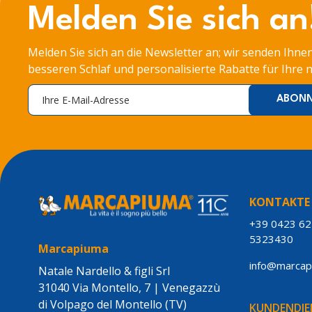
Melden Sie sich an
180x205 cm
180x210 cm
180x220 cm
200x200 cm
Melden Sie sich an die Newsletter an; wir senden Ihnen
besseren Schlaf und personalisierte Rabatte für Ihre 
KONTAKTE
+39 0423 6
5323430
Marcapiuma
info@marca
Natale Nardello & figli Srl
31040 Via Montello, 7 | Venegazzù
di Volpago del Montello (TV)
KUNDENDIE