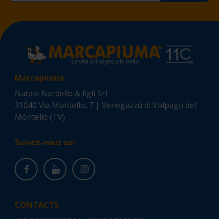
Inscrivez-vous tout de suite et
bénéficiez d'une réduction
Marcapiuma
exclusive de 5%
Inscrivez-vous à la
Natale Nardello & figli Srl
newsletter pour ne pas
31040 Via Montello, 7 | Venegazzù di Volpago del
manquer nos promotions
Montello (TV)
Suivez-nous sur
Je déclare avoir lu l'intégralité de la politique de
confidentialité de Marcapiuma.
CONTACTS