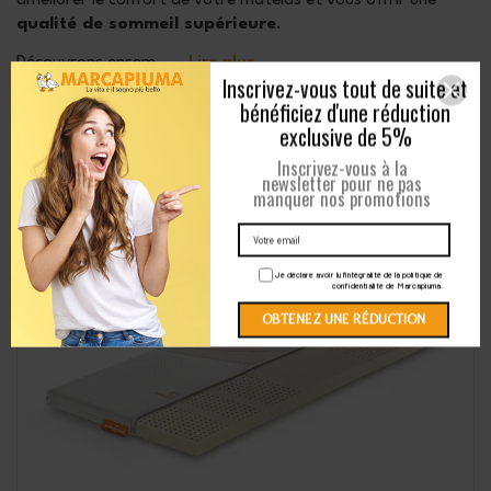
qualité de sommeil supérieure
.
Découvrons ensem
...
Lire plus
Filter
Meilleures Ventes
1