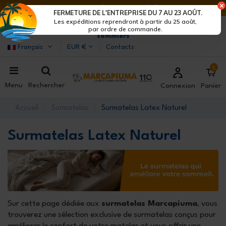
DERNIERS JOURS DE RÉDUCTIONS : DÉPÊCHE-TOI !>
FERMETURE DE L'ENTREPRISE DU 7 AU 23 AOÛT.
Les expéditions reprendront à partir du 25 août,
Marcapiuma
| Fabricants de matelas, oreillers et
par ordre de commande.
sommiers
Français
EUR €
Contacts
0
Menu
Rechercher
Connexion
Panier
Accueil
Surmatelas
Surmatelas Latex Naturel
Surmatelas Latex Naturel
Sur cette page dédiée aux
surmatelas Marcapiuma
, vous
trouverez une sélection exclusive de surmatelas conçus pour
améliorer le confort de votre matelas et vous offrir une