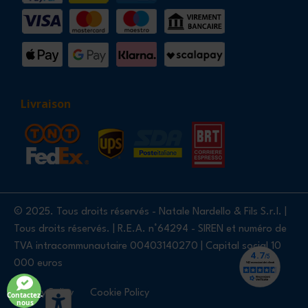
Livraison
© 2025. Tous droits réservés - Natale Nardello & Fils S.r.l. |
Tous droits réservés. | R.E.A. n°64294 - SIREN et numéro de
TVA intracommunautaire 00403140270 | Capital social 10
000 euros
Privacy Policy
Cookie Policy
Contactez-
nous