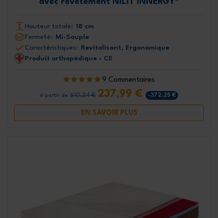
avec revêtement NILIT INNERGY®
Hauteur totale:
18 cm
Fermeté:
Mi-Souple
Caractéristiques:
Revitalisant, Ergonomique
Produit orthopédique - CE
9 Commentaires
237,99 €
610,24 €
-372,25 €
à partir de
EN SAVOIR PLUS