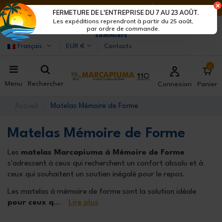
DERNIERS JOURS DE RÉDUCTIONS : DÉPÊCHE-TOI !>
FERMETURE DE L'ENTREPRISE DU 7 AU 23 AOÛT.
Les expéditions reprendront à partir du 25 août,
Marcapiuma
| Fabricants de matelas, oreillers et
par ordre de commande.
sommiers
Français
EUR €
Contacts
0
Menu
Rechercher
Connexion
Panier
Accueil
Matelas Mémoire de Forme
Matelas Mémoire de Forme
Les
matelas Marcapiuma à Mémoire de Forme
s'adressent à ceux qui recherchent un confort absolu et à
ceux qui souhaitent un soutien inégalé pour le repos.
Les matelas à mémoire de forme sont la solution idéale
pour ceux q
...
Lire plus