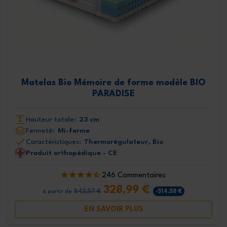
Matelas Bio Mémoire de forme modèle BIO
PARADISE
Hauteur totale:
23 cm
Fermeté:
Mi-ferme
Caractéristiques:
Thermorégulateur, Bio
Produit orthopédique - CE
246 Commentaires
328,99 €
843,57 €
-514,58 €
à partir de
EN SAVOIR PLUS