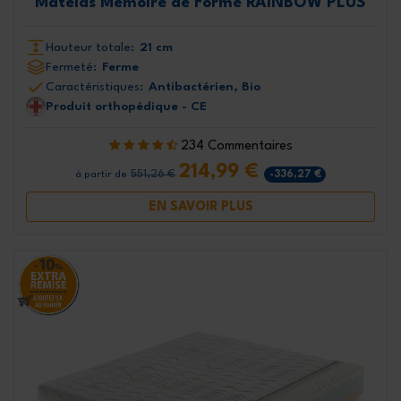
Matelas Mémoire de Forme RAINBOW PLUS
Hauteur totale:
21 cm
Fermeté:
Ferme
Caractéristiques:
Antibactérien, Bio
Produit orthopédique - CE
234 Commentaires
214,99 €
551,26 €
-336,27 €
à partir de
EN SAVOIR PLUS