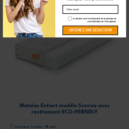
Je déclare avoir lu l'intégralité de la politique de
confidentialité de Marcapiuma.
Matelas Enfant modèle Sunrise avec
revêtement ECO-FRIENDLY
Hauteur totale:
15 cm