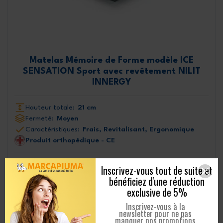
Matelas Mémoire de Forme modèle ICE
SENSATION Sport avec revêtement NILIT
INNERGY
Hauteur totale:
21 cm
Fermeté:
Moyen
Caractéristiques:
Frais, Revitalisant, Ergonomique
Produit orthopédique - CE
258 Commentaires
Inscrivez-vous tout de suite et
371,99 €
bénéficiez d'une réduction
953,82 €
-581,83 €
à partir de
exclusive de 5%
EN SAVOIR PLUS
Inscrivez-vous à la
newsletter pour ne pas
manquer nos promotions