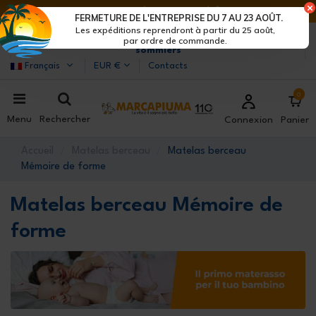
DERNIERS JOURS DE RÉDUCTIONS : DÉPÊCHE-TOI !>
FERMETURE DE L'ENTREPRISE DU 7 AU 23 AOÛT.
Les expéditions reprendront à partir du 25 août,
Marcapiuma
| Fabricants de matelas, oreillers et
par ordre de commande.
sommiers
Français
EUR €
Contacts
0
Menu
Rechercher
Connexion
Panier
Accueil
Matelas berceau
Matelas berceau
Mémoire de forme
Matelas berceau Mémoire de
forme