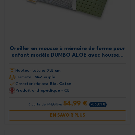
Oreiller en mousse à mémoire de forme pour
enfant modèle DUMBO ALOE avec housse...
Hauteur totale:
7,5 cm
Fermeté:
Mi-Souple
Caractéristiques:
Bio, Coton
Produit orthopédique - CE
54,99 €
141,00 €
-86,01 €
à partir de
EN SAVOIR PLUS