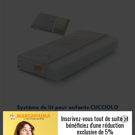
Système de lit pour enfants CUCCIOLO
Fermeté:
Moyen
Inscrivez-vous tout de suite et
Caractéristiques:
Respirant
bénéficiez d'une réduction