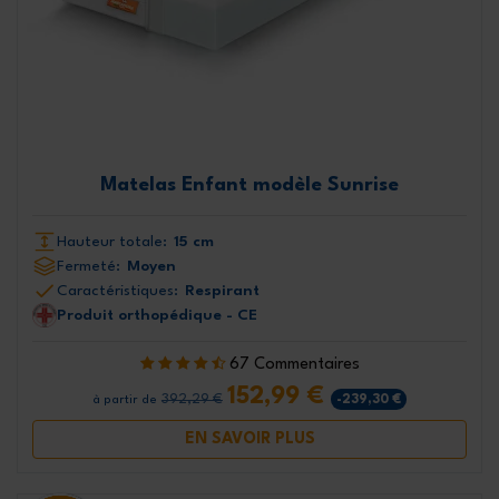
Matelas Enfant modèle Sunrise
Hauteur totale:
15 cm
Fermeté:
Moyen
Caractéristiques:
Respirant
Produit orthopédique - CE
67 Commentaires
152,99 €
392,29 €
-239,30 €
à partir de
EN SAVOIR PLUS