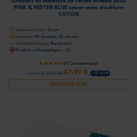
Oreillers en Mémoire de Forme modèle MISS
PINK & MISTER BLUE savon avec doublure
COTON
Hauteur totale:
12 cm
Fermeté:
Mi-Souple, Mi-ferme
Caractéristiques:
Respirant
Produit orthopédique - CE
61 Commentaires
87,99 €
225,62 €
-137,63 €
à partir de
EN SAVOIR PLUS