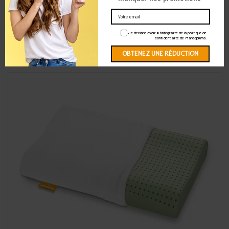
Produit orthopédique - CE
49,99 €
128,18 €
-78,19 €
à partir de
Je déclare avoir lu l'intégralité de la politique de
confidentialité de Marcapiuma.
EN SAVOIR PLUS