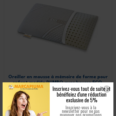
Oreiller en mousse à mémoire de forme pour
enfant modèle DUMBO avec housse ECO-
Inscrivez-vous tout de suite et
FRIENDLY
bénéficiez d'une réduction
exclusive de 5%
Hauteur totale:
7,5 cm
Inscrivez-vous à la
Fermeté:
Mi-Souple
newsletter pour ne pas
Caractéristiques:
Respirant, Coton
manquer nos promotions