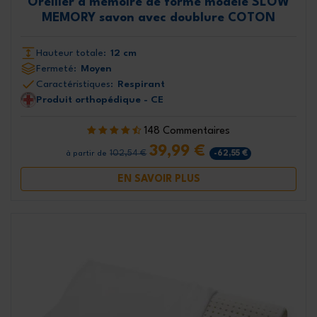
Oreiller à mémoire de forme modèle SLOW
MEMORY savon avec doublure COTON
Hauteur totale:
12 cm
Fermeté:
Moyen
Caractéristiques:
Respirant
Produit orthopédique - CE
148 Commentaires
39,99 €
102,54 €
-62,55 €
à partir de
EN SAVOIR PLUS