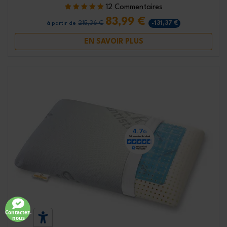
12 Commentaires
83,99 €
215,36 €
-131,37 €
à partir de
EN SAVOIR PLUS
Contactez-
nous