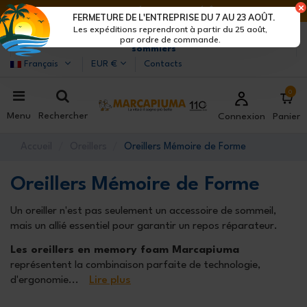
DERNIERS JOURS DE RÉDUCTIONS : DÉPÊCHE-TOI !>
FERMETURE DE L'ENTREPRISE DU 7 AU 23 AOÛT.
Les expéditions reprendront à partir du 25 août,
Marcapiuma
| Fabricants de matelas, oreillers et
par ordre de commande.
sommiers
Français
EUR €
Contacts
0
Menu
Rechercher
Connexion
Panier
Accueil
Oreillers
Oreillers Mémoire de Forme
Oreillers Mémoire de Forme
Un oreiller n'est pas seulement un accessoire de sommeil,
mais un allié essentiel pour garantir un repos réparateur.
Les oreillers en memory foam Marcapiuma
représentent la combinaison parfaite de technologie,
d'ergonomie
...
Lire plus