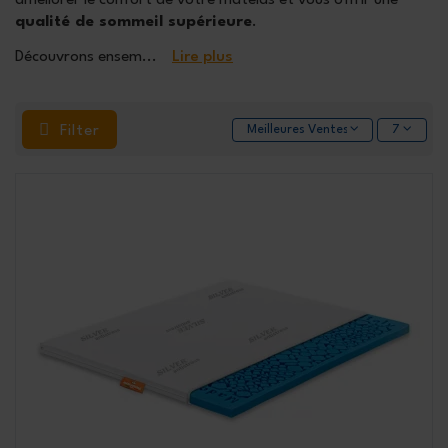
qualité de sommeil supérieure
.
Découvrons ensem
...
Lire plus
Filter
Meilleures Ventes
7