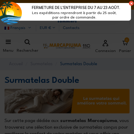
DERNIERS JOURS DE RÉDUCTIONS : DÉPÊCHE-TOI !>
FERMETURE DE L'ENTREPRISE DU 7 AU 23 AOÛT.
Les expéditions reprendront à partir du 25 août,
Marcapiuma
| Fabricants de matelas, oreillers et
par ordre de commande.
sommiers
Français
EUR €
Contacts
0
Menu
Rechercher
Connexion
Panier
Accueil
Surmatelas
Surmatelas Double
Surmatelas Double
Sur cette page dédiée aux
surmatelas Marcapiuma
, vous
trouverez une sélection exclusive de surmatelas conçus pour
améliorer le confort de votre matelas et vous offrir une