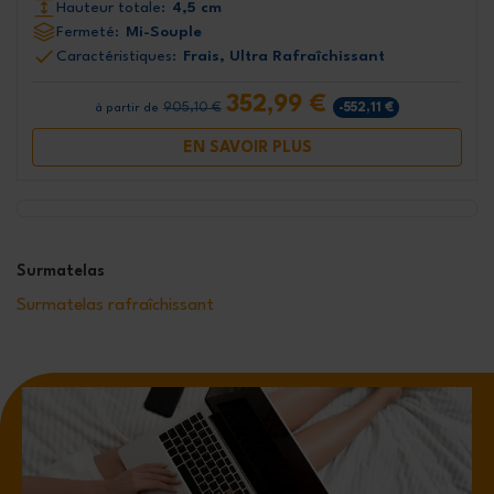
Hauteur totale:
4,5 cm
Fermeté:
Mi-Souple
Caractéristiques:
Frais, Ultra Rafraîchissant
352,99 €
905,10 €
-552,11 €
à partir de
EN SAVOIR PLUS
Surmatelas
Surmatelas rafraîchissant