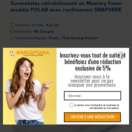
Surmatelas rafraîchissant en Memory Foam
modèle POLAR avec revêtement GRAPHENE
Hauteur totale:
4,5 cm
Fermeté:
Mi-Souple
Caractéristiques:
Frais, Thermorégulateur
308,99 €
792,28 €
-483,29 €
à partir de
EN SAVOIR PLUS
Inscrivez-vous tout de suite et
bénéficiez d'une réduction
exclusive de 5%
Inscrivez-vous à la
newsletter pour ne pas
manquer nos promotions
Je déclare avoir lu l'intégralité de la politique de
confidentialité de Marcapiuma.