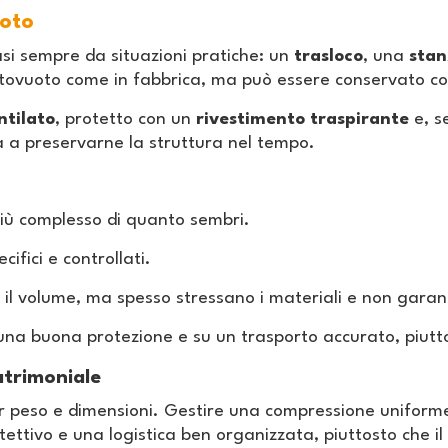
oto
i sempre da situazioni pratiche: un
trasloco
, una
stan
ttovuoto come in fabbrica, ma può essere conservato c
ntilato
, protetto con un
rivestimento traspirante
e, se
ta a preservarne la struttura nel tempo.
iù complesso di quanto sembri.
cifici e controllati.
l volume, ma spesso stressano i materiali e non garantis
una buona protezione e su un trasporto accurato, piutt
trimoniale
er peso e dimensioni. Gestire una compressione unifor
otettivo e una logistica ben organizzata, piuttosto che i