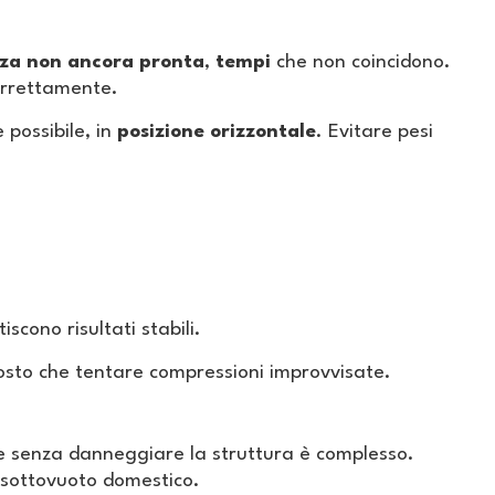
za non ancora pronta
,
tempi
che non coincidono.
orrettamente.
 possibile, in
posizione orizzontale
. Evitare pesi
cono risultati stabili.
osto che tentare compressioni improvvisate.
me senza danneggiare la struttura è complesso.
l sottovuoto domestico.