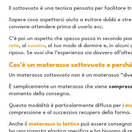
Il sottovuoto è una tecnica pensata per facilitare
Sapere cosa aspettarsi aiuta a evitare dubbi e str
conviene attendere prima di usarlo ecc.
C’è poi un aspetto che spesso passa in secondo piano
rete
, al
cuscino
, al tuo modo di dormire e, in alcuni
riposo. Se vuoi che l’esperienza sia davvero all’alte
Cos’è un materasso sottovuoto e perché
Un materasso sottovuoto non è un materasso “diver
È semplicemente un materasso che viene
compresso
momento della consegna.
Questa modalità è particolarmente diffusa per i
ma
compressione e al successivo recupero della forma
Anche il
materasso in lattice
può essere consegnato
ha una risposta elastica specifica e ha bisogno di r