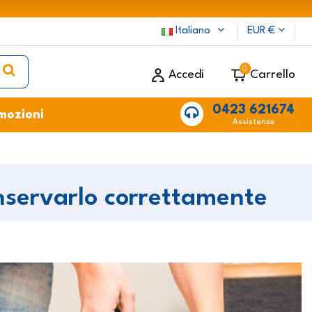
Italiano
EUR €
0
Accedi
Carrello
0423 621674
mozioni
Assistenza
onservarlo correttamente