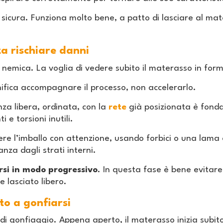
e sicura. Funziona molto bene, a patto di lasciare al mat
a rischiare danni
 nemica. La voglia di vedere subito il materasso in form
ifica accompagnare il processo, non accelerarlo.
nza libera, ordinata, con la
rete
già posizionata è fonda
e torsioni inutili.
dere l’imballo con attenzione, usando forbici o una lama
nza dagli strati interni.
rsi in modo progressivo
. In questa fase è bene evitare 
e lasciato libero.
o a gonfiarsi
di gonfiaggio. Appena aperto, il materasso inizia subi