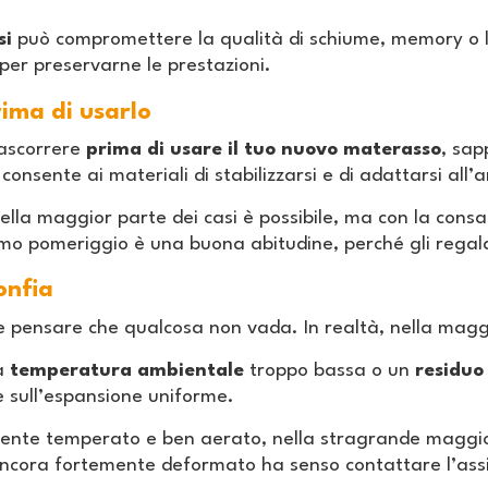
si
può compromettere la qualità di schiume, memory o la
er preservarne le prestazioni.
ima di usarlo
ascorrere
prima di usare il tuo nuovo materasso
, sap
onsente ai materiali di stabilizzarsi e di adattarsi all’
 nella maggior parte dei casi è possibile, ma con la con
primo pomeriggio è una buona abitudine, perché gli rega
onfia
 pensare che qualcosa non vada. In realtà, nella maggi
na
temperatura ambientale
troppo bassa o un
residuo
e sull’espansione uniforme.
mbiente temperato e ben aerato, nella stragrande maggio
ancora fortemente deformato ha senso contattare l’ass