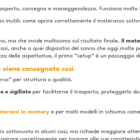
 trasporto, consegna e maneggevolezza. Funziona molto 
ess inutili: come aprire correttamente il materasso sot
, ma che incide moltissimo sul risultato finale.
Il mate
 casi, anche a quei dispositivi del sonno che oggi molte p
zza delle aspettative, il primo “setup” è un passaggio d
 viene consegnato così
so” per struttura o qualità.
 e sigillato
per facilitarne il trasporto, proteggerlo d
terassi in memory
e per molti modelli in schiuma come
.
 sottovuoto in alcuni casi, ma richiede maggiore attenz
espirare correttamente per tornare alle sue caratteristi