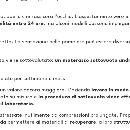
ma, quello che rassicura l’occhio. L’assestamento vero e
lità entro 24 ore
, ma alcuni modelli possono impiega
etta. La sensazione delle prime ore può essere diversa d
so viene sottovalutato:
un materasso sottovuoto andr
tolato per settimane o mesi.
 un valore ancora maggiore. L’azienda
lavora in modo 
zato su misura e
la procedura di sottovuoto viene ef
il laboratorio
.
stressate inutilmente da compressioni prolungate. Prop
da permettere ai materiali di recuperare la loro strutt