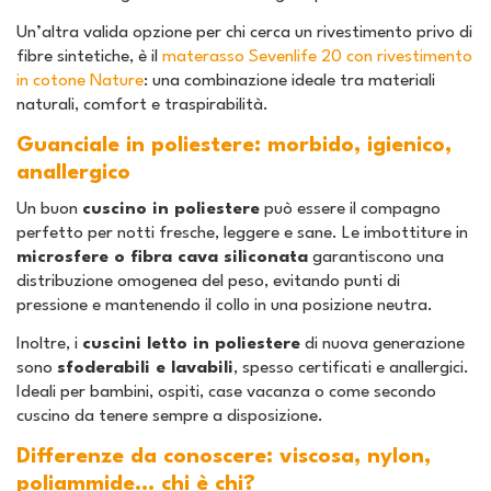
Un’altra valida opzione per chi cerca un rivestimento privo di
fibre sintetiche, è il
materasso Sevenlife 20 con rivestimento
in cotone Nature
: una combinazione ideale tra materiali
naturali, comfort e traspirabilità.
Guanciale in poliestere: morbido, igienico,
anallergico
Un buon
cuscino in poliestere
può essere il compagno
perfetto per notti fresche, leggere e sane. Le imbottiture in
microsfere o fibra cava siliconata
garantiscono una
distribuzione omogenea del peso, evitando punti di
pressione e mantenendo il collo in una posizione neutra.
Inoltre, i
cuscini letto in poliestere
di nuova generazione
sono
sfoderabili e lavabili
, spesso certificati e anallergici.
Ideali per bambini, ospiti, case vacanza o come secondo
cuscino da tenere sempre a disposizione.
Differenze da conoscere: viscosa, nylon,
poliammide… chi è chi?