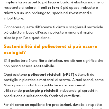
Il
nylon
ha un aspetto più liscio e lucido, è elastico ma meno
resistente al calore. Il
poliestere
è più opaco, robusto e
adatto a un uso prolungato, specie nei rivestimenti e
imbottiture.
Conoscere queste differenze ti aiuta a scegliere il materiale
più adatto in base all’uso: il poliestere rimane il miglior
alleato per l’uso quotidiano.
Sostenibilità del poliestere: si può essere
ecologici?
Sì, il poliestere è una fibra sintetica, ma ciò non significa che
non possa essere
sostenibile
.
Oggi esistono
poliesteri riciclati (rPET)
ottenuti da
bottiglie in plastica e materiali di scarto. Alcuni brand, come
Marcapiuma, adottano politiche eco-consapevoli,
utilizzando
packaging riciclati
, riducendo gli sprechi in
produzione e selezionando fornitori certificati.
Per chi cerca un equilibrio tra prestazioni, durata e rispetto