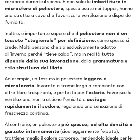
corporea durante il sonno. E non solo: le
imbottiture in
microsfere di poliestere
, spesso usate nei topper, hanno
una struttura cava che favorisce la ventilazione e disperde
l’umidità.
Inoltre, è importante sapere che
il poliestere non è un
tessuto “stagionale” per definizione
, come spesso si
crede. Molti pensano che sia esclusivamente adatto
all’inverno perché “tiene caldo”, ma in realtà
tutto
dipende dalla sua lavorazione
, dalla
grammatura
e
dalla
struttura del filato
.
Ad esempio, un tessuto in poliestere
leggero e
microforato
, lavorato a trama larga o combinato con
altre fibre traspiranti, è perfetto per l’
estate
. Favorisce la
ventilazione, non trattiene l’umidità e
asciuga
rapidamente il sudore
, regalando una sensazione di
freschezza continua.
Al contrario, un poliestere
più spesso, ad alta densità o
garzato internamente
(cioè leggermente felpato),
trattiene meglio il calore corporeo, rendendolo ideale per le