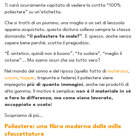
Ti sarà sicuramente capitato di vedere la scritta “100%
poliestere” su un’etichetta.
Che si tratti di un piumino, una maglia o un set di lenzuola
appena acquistato, questa dicitura solleva sempre la stessa
domanda:
“il poliestere fa male?”
. E spesso, anche senza
sapere bene perché, scatta il pregiudizio.
“È sintetico, quindi non è buono”, “fa sudare”, “meglio il
cotone”... Ma siamo sicuri che sia tutto vero?
Nel mondo del sonno e del riposo (quello fatto di
materassi
,
cuscini
,
topper
, trapunte e federe) il poliestere viene
impiegato
più di quanto immagini
, anche nei prodotti di
alta gamma. Il motivo è semplice:
non è il materiale in sé
a fare la differenza, ma come viene lavorato,
accoppiato e usato
!
Scopriamo di più…
Poliestere: una fibra moderna dalle mille
sfaccettature