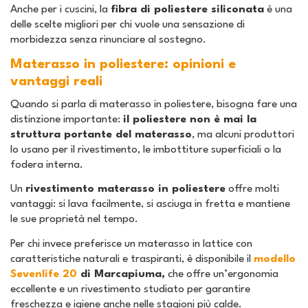
Anche per i cuscini, la
fibra di poliestere siliconata
è una
delle scelte migliori per chi vuole una sensazione di
morbidezza senza rinunciare al sostegno.
Materasso in poliestere: opinioni e
vantaggi reali
Quando si parla di
materasso in poliestere
, bisogna fare una
distinzione importante:
il poliestere non è mai la
struttura portante del materasso
, ma alcuni produttori
lo usano per il rivestimento, le imbottiture superficiali o la
fodera interna.
Un
rivestimento materasso in poliestere
offre molti
vantaggi: si lava facilmente, si asciuga in fretta e mantiene
le sue proprietà nel tempo.
Per chi invece preferisce un materasso in lattice con
caratteristiche naturali e traspiranti, è disponibile il
modello
Sevenlife 20
di Marcapiuma,
che offre un’ergonomia
eccellente e un rivestimento studiato per garantire
freschezza e igiene anche nelle stagioni più calde.