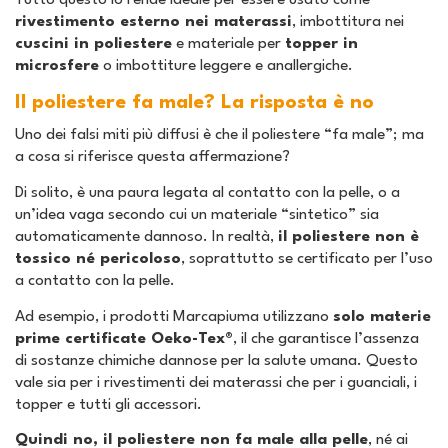
Tutto questo lo rende ideale per essere usato come
rivestimento esterno nei materassi
, imbottitura nei
cuscini in poliestere
e materiale per
topper in
microsfere
o imbottiture leggere e anallergiche.
Il poliestere fa male? La risposta è no
Uno dei falsi miti più diffusi è che il poliestere “fa male”; ma
a cosa si riferisce questa affermazione?
Di solito, è una paura legata al contatto con la pelle, o a
un’idea vaga secondo cui un materiale “sintetico” sia
automaticamente dannoso. In realtà,
il poliestere non è
tossico né pericoloso
, soprattutto se certificato per l’uso
a contatto con la pelle.
Ad esempio, i prodotti Marcapiuma utilizzano
solo materie
prime certificate Oeko-Tex®
, il che garantisce l’assenza
di sostanze chimiche dannose per la salute umana. Questo
vale sia per i rivestimenti dei materassi che per i guanciali, i
topper e tutti gli accessori.
Quindi no, il poliestere non fa male alla pelle
, né ai