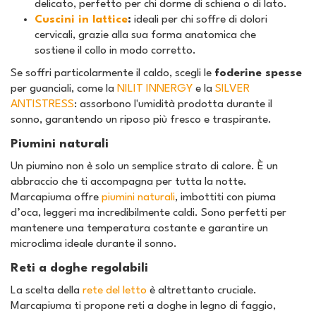
delicato, perfetto per chi dorme di schiena o di lato.
Cuscini in lattice
:
ideali per chi soffre di dolori
cervicali, grazie alla sua forma anatomica che
sostiene il collo in modo corretto.
Se soffri particolarmente il caldo, scegli le
foderine spesse
per guanciali, come la
NILIT INNERGY
e la
SILVER
ANTISTRESS
: assorbono l'umidità prodotta durante il
sonno, garantendo un riposo più fresco e traspirante.
Piumini naturali
Un piumino non è solo un semplice strato di calore. È un
abbraccio che ti accompagna per tutta la notte.
Marcapiuma offre
piumini naturali
, imbottiti con piuma
d’oca, leggeri ma incredibilmente caldi. Sono perfetti per
mantenere una temperatura costante e garantire un
microclima ideale durante il sonno.
Reti a doghe regolabili
La scelta della
rete del letto
è altrettanto cruciale.
Marcapiuma ti propone reti a doghe in legno di faggio,