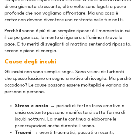
sempre è facile capire cosa li scateni. A volte sono il risultato
di una giornata stressante, altre volte sono legati a paure
profonde che non vogliamo affrontare. Ma una cosa è
certa: non devono diventare una costante nelle tue notti.
Perché il sonno è più di un semplice riposo: è il momento in cui
il corpo guarisce, la mente si rigenera e l’anima ritrova la
pace. E tu meriti di svegliarti al mattino sentendoti riposato,
sereno e pieno di energia.
Cause degli incubi
Gli incubi non sono semplici sogni. Sono visioni disturbanti
che spesso lasciano un segno emotivo al risveglio. Ma perché
accadono? Le cause possono essere molteplici e variano da
persona a persona.
Stress e ansia →
periodi di forte stress emotivo o
ansia costante possono manifestarsi sotto forma di
incubi notturni. La mente continua a elaborare le
preoccupazioni anche durante il sonno.
Traumi →
eventi traumatici, passati o recenti,