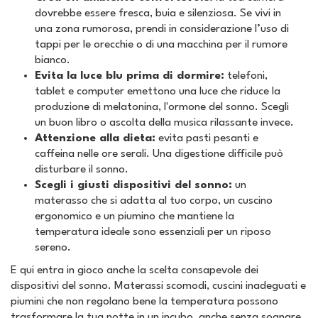
dovrebbe essere fresca, buia e silenziosa. Se vivi in
una zona rumorosa, prendi in considerazione l’uso di
tappi per le orecchie o di una macchina per il rumore
bianco.
Evita la luce blu prima di dormire:
telefoni,
tablet e computer emettono una luce che riduce la
produzione di melatonina, l'ormone del sonno. Scegli
un buon libro o ascolta della musica rilassante invece.
Attenzione alla dieta:
evita pasti pesanti e
caffeina nelle ore serali. Una digestione difficile può
disturbare il sonno.
Scegli i giusti dispositivi del sonno:
un
materasso che si adatta al tuo corpo, un cuscino
ergonomico e un piumino che mantiene la
temperatura ideale sono essenziali per un riposo
sereno.
E qui entra in gioco anche la scelta consapevole dei
dispositivi del sonno. Materassi scomodi, cuscini inadeguati e
piumini che non regolano bene la temperatura possono
trasformare la tua notte in un incubo, anche senza sognare.