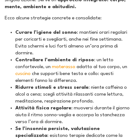
singola azione. Serve un
approccio integrato: corpo,
mente, ambiente e abitudini.
Ecco alcune strategie concrete e consolidate:
Curare l’igiene del sonno
: mantieni orari regolari
per coricarti e svegliarti, anche nei fine settimana.
Evita schermi e luci forti almeno un’ora prima di
dormire.
Controllare l’ambiente di riposo
: un letto
confortevole, un
materasso
adatto al tuo corpo, un
cuscino
che supporti bene testa e collo: questi
elementi fanno la differenza.
Ridurre stimoli e stress serale
: niente caffeina o
alcol a cena; scegli attività rilassanti come lettura,
meditazione, respirazione profonda.
Attività fisica regolare
: muoversi durante il giorno
aiuta il ritmo sonno‑veglia e accorpa la stanchezza
verso l’ora di dormire.
Se l’insonnia persiste, valutazione
specializzata
: esistono terapie dedicate come la