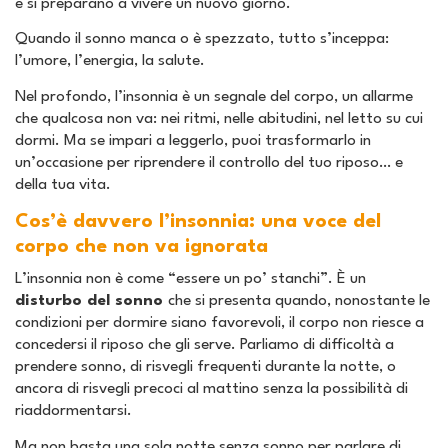
e si preparano a vivere un nuovo giorno.
Quando il sonno manca o è spezzato, tutto s’inceppa:
l’umore, l’energia, la salute.
Nel profondo, l’insonnia è un segnale del corpo, un allarme
che qualcosa non va: nei ritmi, nelle abitudini, nel letto su cui
dormi. Ma se impari a leggerlo, puoi trasformarlo in
un’occasione per riprendere il controllo del tuo riposo… e
della tua vita.
Cos’è davvero l’insonnia: una voce del
corpo che non va ignorata
L’insonnia non è come “essere un po’ stanchi”. È un
disturbo del sonno
che si presenta quando, nonostante le
condizioni per dormire siano favorevoli, il corpo non riesce a
concedersi il riposo che gli serve. Parliamo di difficoltà a
prendere sonno, di risvegli frequenti durante la notte, o
ancora di risvegli precoci al mattino senza la possibilità di
riaddormentarsi.
Ma non basta una sola notte senza sonno per parlare di