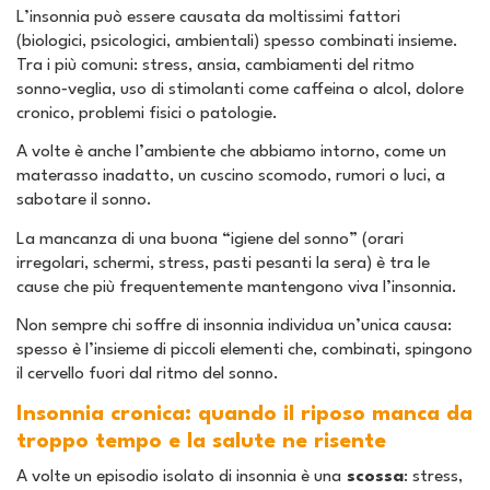
L’insonnia può essere causata da moltissimi fattori
(biologici, psicologici, ambientali) spesso combinati insieme.
Tra i più comuni: stress, ansia, cambiamenti del ritmo
sonno‑veglia, uso di stimolanti come caffeina o alcol, dolore
cronico, problemi fisici o patologie.
A volte è anche l’ambiente che abbiamo intorno, come un
materasso inadatto, un cuscino scomodo, rumori o luci, a
sabotare il sonno.
La mancanza di una buona “igiene del sonno” (orari
irregolari, schermi, stress, pasti pesanti la sera) è tra le
cause che più frequentemente mantengono viva l’insonnia.
Non sempre chi soffre di insonnia individua un’unica causa:
spesso è l’insieme di piccoli elementi che, combinati, spingono
il cervello fuori dal ritmo del sonno.
Insonnia cronica: quando il riposo manca da
troppo tempo e la salute ne risente
A volte un episodio isolato di insonnia è una
scossa
: stress,