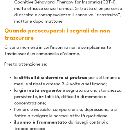
Cognitive Behavioral Therapy for Insomnia
(CBT‑I),
molto efficace senza farmaci. Si tratta di un percorso
di ascolto e consapevolezza: il sonno va “ricostruito”,
mattone dopo mattone.
Quando preoccuparsi: i segnali da non
trascurare
Ci sono momenti in cui l’insonnia non è semplicemente
fastidiosa: è un campanello d’allarme.
Presta attenzione se:
la
difficoltà a dormire si protrae
per settimane o
mesi, e si ripete almeno 3‑4 volte a settimana;
la
giornata seguente
è segnata da una stanchezza
persistente, irritabilità, difficoltà di memoria o
concentrazione;
l’umore è instabile, compare ansia, depressione, o si
fatica a svolgere le normali attività quotidiane;
il
sonno è frammentato
da risvegli continui o
troppo precoci;