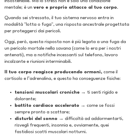
insostenibile. Ma lo stress non è solo una condizione
mentale; è un
vero e proprio attacco al tuo corpo
.
Quando sei stressato, il tuo sistema nervoso entra in
modalità "lotta o fuga", una risposta ancestrale progettata
per proteggerci dai pericoli.
Oggi, però, questa risposta non è più legata a una fuga da
un pericolo mortale nella savana (come lo era per i nostri
antenati), ma a notifiche incessanti sul telefono, lavoro
incalzante e riunioni interminabili.
Il tuo corpo reagisce producendo ormoni,
come il
cortisolo e l’adrenalina, e questo ha conseguenze fisiche:
tensioni muscolari croniche
→ ti senti rigido e
dolorante;
battito cardiaco accelerato
→ come se fossi
sempre pronto a scattare;
disturbi del sonno
→ difficoltà ad addormentarti,
risvegli frequenti, insonnia e, ovviamente, quei
fastidiosi scatti muscolari notturni.