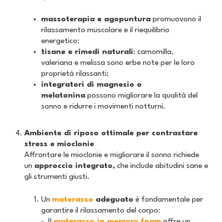
massoterapia e agopuntura
promuovono il
rilassamento muscolare e il riequilibrio
energetico;
tisane e rimedi naturali
: camomilla,
valeriana e melissa sono erbe note per le loro
proprietà rilassanti;
integratori di magnesio o
melatonina
possono migliorare la qualità del
sonno e ridurre i movimenti notturni.
Ambiente di riposo ottimale per contrastare
stress e mioclonie
Affrontare le mioclonie e migliorare il sonno richiede
un
approccio integrato,
che include abitudini sane e
gli strumenti giusti.
Un
materasso
adeguato
è fondamentale per
garantire il rilassamento del corpo:
- Il
materasso in memory foam
offre un