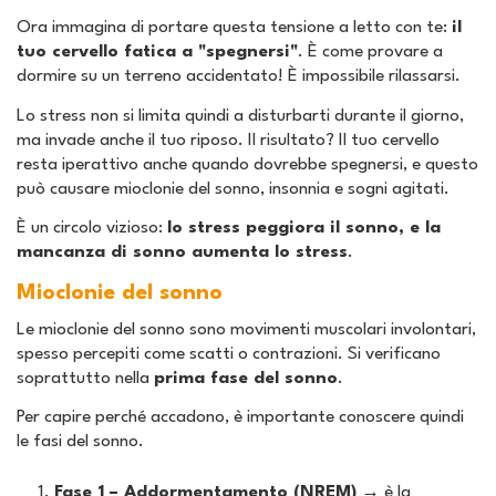
Ora immagina di portare questa tensione a letto con te:
il
tuo cervello fatica a "spegnersi"
. È come provare a
dormire su un terreno accidentato! È impossibile rilassarsi.
Lo stress non si limita quindi a disturbarti durante il giorno,
ma invade anche il tuo riposo. Il risultato? Il tuo cervello
resta iperattivo anche quando dovrebbe spegnersi, e questo
può causare mioclonie del sonno, insonnia e sogni agitati.
È un circolo vizioso:
lo stress peggiora il sonno, e la
mancanza di sonno aumenta lo stress
.
Mioclonie del sonno
Le mioclonie del sonno sono movimenti muscolari involontari,
spesso percepiti come scatti o contrazioni. Si verificano
soprattutto nella
prima fase del sonno
.
Per capire perché accadono, è importante conoscere quindi
le fasi del sonno.
Fase 1 – Addormentamento (NREM)
→ è la