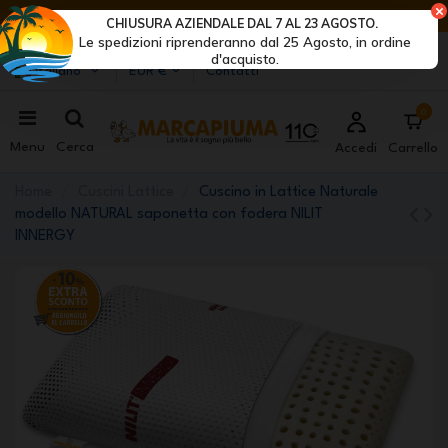
ULTIMI GIORNI DI SCONTI: AFFRETTATI! >
CHIUSURA AZIENDALE DAL 7 AL 23 AGOSTO.
Le spedizioni riprenderanno dal 25 Agosto, in ordine
Marcapiuma
| Produttori di materassi, cuscini e reti
d'acquisto.
Italiano
EUR €
Contatti
0
Menu
Cerca
Accedi
Carrello
Home
Cuscini Lattice
Cuscino in Lattice Naturale
modello NATURAL saponetta con fodera NILIT
INNERGY