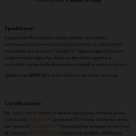
Prodotto
100% Made in Italy
Spedizione:
Il guanciale Marcapiuma viene spedito arrotolato
sottovuoto con involucro in nylon, inserito in una scatola
resistente che assicura l’integrità, l’igiene e garantisce un
trasporto più agevole; dopo essere stato aperto e
srotolato tornerà alle dimensioni originali in sole poche ore.
Spedizione
GRATIS
in tutta Italia (isole minori escluse)
Certificazioni
:
Per tutti i nostri cuscini in lattice utilizziamo materie prime
certificate
Oeko-Tex®
standard 100 classe 1 (adatte anche
per neonati)
euroLATEX®
(Associazione europea produttori
di Lattice),
ISO 9001:2015
Sistema di qualità certificato.