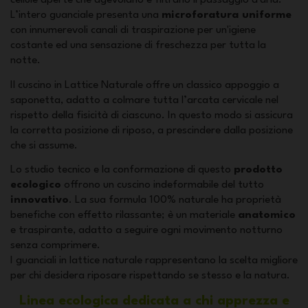
cellule aperte che agevolano e filtrano il passaggio d'aria.
L’intero guanciale presenta una
microforatura uniforme
con innumerevoli canali di traspirazione per un'igiene
costante ed una sensazione di freschezza per tutta la
notte.
Il cuscino in Lattice Naturale offre un classico appoggio a
saponetta, adatto a colmare tutta l’arcata cervicale nel
rispetto della fisicità di ciascuno. In questo modo si assicura
la corretta posizione di riposo, a prescindere dalla posizione
che si assume.
Lo studio tecnico e la conformazione di questo
prodotto
ecologico
offrono un cuscino indeformabile del tutto
innovativo
. La sua formula 100% naturale ha proprietà
benefiche con effetto rilassante; è un materiale
anatomico
e traspirante, adatto a seguire ogni movimento notturno
senza comprimere.
I guanciali in lattice naturale rappresentano la scelta migliore
per chi desidera riposare rispettando se stesso e la natura.
Linea ecologica dedicata a chi apprezza e