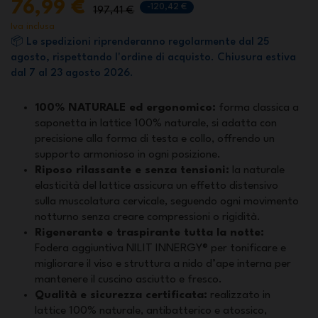
76,99 €
-120,42 €
197,41 €
Iva inclusa
📦 Le spedizioni riprenderanno regolarmente dal 25
agosto, rispettando l'ordine di acquisto. Chiusura estiva
dal 7 al 23 agosto 2026.
100% NATURALE ed ergonomico:
forma classica a
saponetta in lattice 100% naturale, si adatta con
precisione alla forma di testa e collo, offrendo un
supporto armonioso in ogni posizione.
Riposo rilassante e senza tensioni:
la naturale
elasticità del lattice assicura un effetto distensivo
sulla muscolatura cervicale, seguendo ogni movimento
notturno senza creare compressioni o rigidità.
Rigenerante e traspirante tutta la notte:
Fodera aggiuntiva NILIT INNERGY® per tonificare e
migliorare il viso e struttura a nido d’ape interna per
mantenere il cuscino asciutto e fresco.
Qualità e sicurezza certificata:
realizzato in
lattice 100% naturale, antibatterico e atossico,