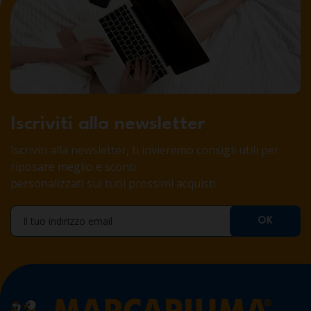
Iscriviti alla newsletter
Iscriviti alla newsletter, ti invieremo consigli utili per
riposare meglio e sconti
personalizzati sui tuoi prossimi acquisti.