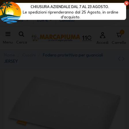
ULTIMI GIORNI DI SCONTI: AFFRETTATI! >
CHIUSURA AZIENDALE DAL 7 AL 23 AGOSTO.
Le spedizioni riprenderanno dal 25 Agosto, in ordine
Marcapiuma
| Produttori di materassi, cuscini e reti
d'acquisto.
Italiano
EUR €
Contatti
0
Menu
Cerca
Accedi
Carrello
Home
Cuscini
Fodera protettiva per guanciali
JERSEY