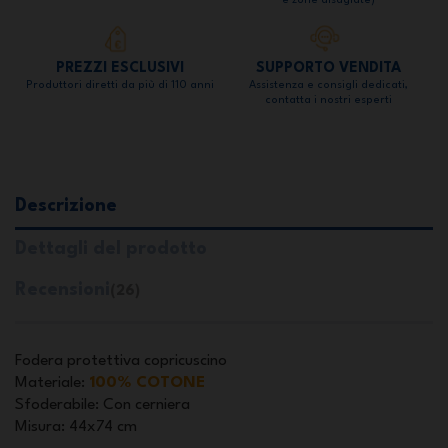
e zone disagiate)
PREZZI ESCLUSIVI
SUPPORTO VENDITA
Produttori diretti da più di 110 anni
Assistenza e consigli dedicati,
contatta i nostri esperti
Descrizione
Dettagli del prodotto
Recensioni
(26)
Fodera protettiva copricuscino
Materiale
:
100% COTONE
Sfoderabile
: Con cerniera
Misura
: 44x74 cm