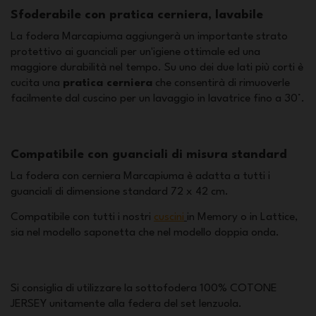
Sfoderabile con pratica cerniera, lavabile
La fodera Marcapiuma aggiungerà un importante strato
protettivo ai guanciali per un'igiene ottimale ed una
maggiore durabilità nel tempo. Su uno dei due lati più corti è
cucita una
pratica cerniera
che consentirà di rimuoverle
facilmente dal cuscino per un lavaggio in lavatrice fino a 30°.
Compatibile con guanciali di misura standard
La fodera con cerniera Marcapiuma è adatta a tutti i
guanciali di dimensione standard 72 x 42 cm.
Compatibile con tutti i nostri
cuscini
in Memory o in Lattice,
sia nel modello saponetta che nel modello doppia onda.
Si consiglia di utilizzare la sottofodera 100% COTONE
JERSEY unitamente alla federa del set lenzuola.