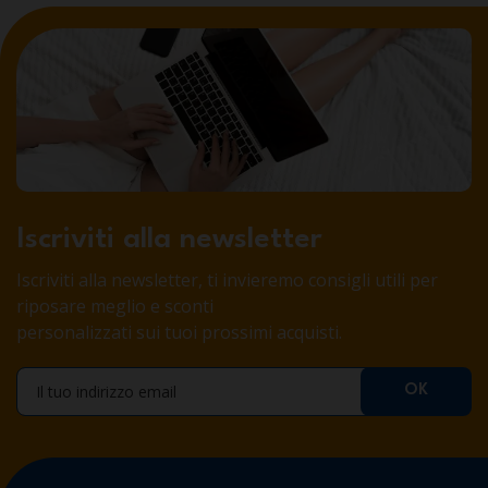
Iscriviti alla newsletter
Iscriviti alla newsletter, ti invieremo consigli utili per
riposare meglio e sconti
personalizzati sui tuoi prossimi acquisti.