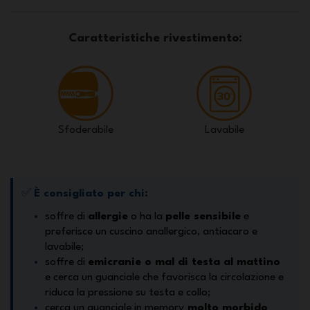
Caratteristiche rivestimento:
Sfoderabile
Lavabile
✅
È consigliato per chi:
soffre di
allergie
o ha la
pelle sensibile
e
preferisce un cuscino anallergico, antiacaro e
lavabile;
soffre di
emicranie o mal di testa al mattino
e cerca un guanciale che favorisca la circolazione e
riduca la pressione su testa e collo;
cerca un guanciale in memory
molto morbido