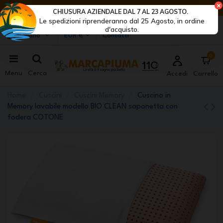
ULTIMI GIORNI DI SCONTI: AFFRETTATI! >
CHIUSURA AZIENDALE DAL 7 AL 23 AGOSTO.
Le spedizioni riprenderanno dal 25 Agosto, in ordine
Marcapiuma
| Produttori di materassi, cuscini e reti
d'acquisto.
Italiano
EUR €
Contatti
0
Menu
Cerca
Accedi
Carrello
Home
Cuscini
Cuscini Memory
Cuscino in
Memory lavabile modello BIO CLEAN saponetta con
fodera COTONE