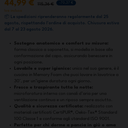
44,99 €
-70,37 €
115,36 €
Iva inclusa
📦 Le spedizioni riprenderanno regolarmente dal 25
agosto, rispettando l'ordine di acquisto. Chiusura estiva
dal 7 al 23 agosto 2026.
Sostegno anatomico e comfort su misura:
forma classica a saponetta, si modella in base alla
conformazione del capo, assicurando benessere in
ogni posizione.
Lavabile e super igienico:
unico nel suo genere, è il
cuscino in Memory Foam che puoi lavare in lavatrice a
30°, per un’igiene duratura ogni giorno.
Fresco e traspirante tutta la notte:
microforatura interna con canali d’aria per una
ventilazione continua e un riposo sempre asciutto.
Qualità e sicurezza certificata:
realizzato con
materiali certificati CertiPUR®, Oeko-Tex® Standard
100 Classe 1 e conforme agli standard ISO 9001.
Perfetto per chi dorme a pancia in giù o ama