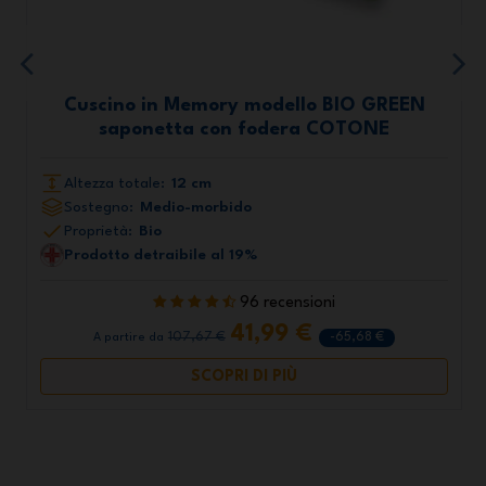
Cuscino in Memory modello BIO GREEN
saponetta con fodera COTONE
Altezza totale:
12 cm
Sostegno:
Medio-morbido
Proprietà:
Bio
Prodotto detraibile al 19%
96 recensioni
41,99 €
107,67 €
-65,68 €
A partire da
SCOPRI DI PIÙ