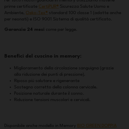
Per tutti i nostri guanciali in memory utilizziamo materie
prime certificate
CertiPUR®
Sicurezza Salute Uomo e
Ambiente,
Oeko-Tex®
standard 100 classe 1 (adatte anche
per neonati) e ISO 9001 Sistema di qualità certificato.
Garanzia 24 mesi
come per legge.
Benefici del cuscino in memory:
Miglioramento della circolazione sanguigna (grazie
alla riduzione dei punti di pressione).
Riposo più salutare e rigenerante
Sostegno corretto della colonna cervicale.
Posizione naturale durante il sonno.
Riduzione tensioni muscolari e cervicali.
Disponibile anche modello in Memory
BIO GREEN DOPPIA