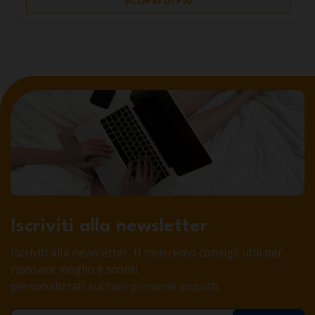
SCOPRI DI PIÙ
Iscriviti alla newsletter
Iscriviti alla newsletter, ti invieremo consigli utili per
riposare meglio e sconti
personalizzati sui tuoi prossimi acquisti.