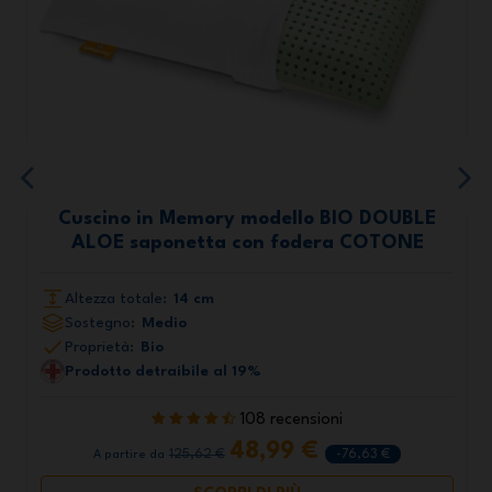
Cuscino in Memory modello BIO DOUBLE
ALOE saponetta con fodera COTONE
Altezza totale:
14 cm
Sostegno:
Medio
Proprietà:
Bio
Prodotto detraibile al 19%
108 recensioni
48,99 €
125,62 €
-76,63 €
A partire da