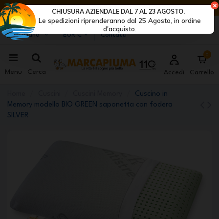
ULTIMI GIORNI DI SCONTI: AFFRETTATI! >
CHIUSURA AZIENDALE DAL 7 AL 23 AGOSTO.
Le spedizioni riprenderanno dal 25 Agosto, in ordine
Marcapiuma
| Produttori di materassi, cuscini e reti
d'acquisto.
Italiano
EUR €
Contatti
0
Menu
Cerca
Accedi
Carrello
Home
Cuscini
Cuscini Memory
Cuscino in
Memory modello BIO GREEN saponetta con fodera
SILVER