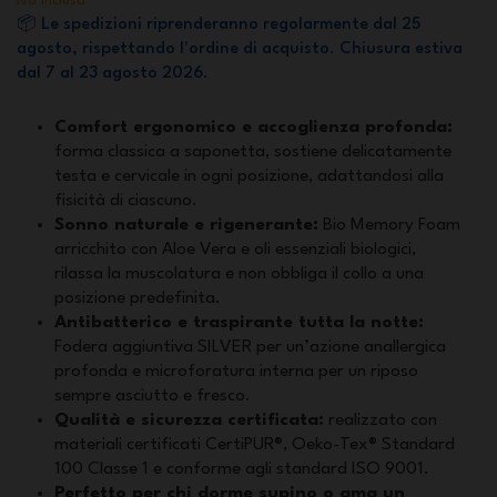
Iva inclusa
📦 Le spedizioni riprenderanno regolarmente dal 25
agosto, rispettando l'ordine di acquisto. Chiusura estiva
dal 7 al 23 agosto 2026.
Comfort ergonomico e accoglienza profonda:
forma classica a saponetta, sostiene delicatamente
testa e cervicale in ogni posizione, adattandosi alla
fisicità di ciascuno.
Sonno naturale e rigenerante:
Bio Memory Foam
arricchito con Aloe Vera e oli essenziali biologici,
rilassa la muscolatura e non obbliga il collo a una
posizione predefinita.
Antibatterico e traspirante tutta la notte:
Fodera aggiuntiva SILVER per un’azione anallergica
profonda e microforatura interna per un riposo
sempre asciutto e fresco.
Qualità e sicurezza certificata:
realizzato con
materiali certificati CertiPUR®, Oeko-Tex® Standard
100 Classe 1 e conforme agli standard ISO 9001.
Perfetto per chi dorme supino o ama un