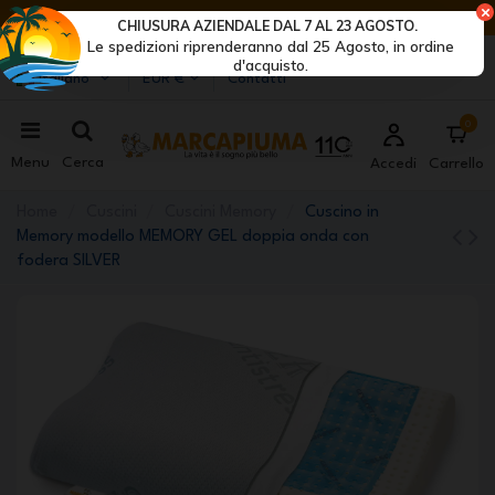
ULTIMI GIORNI DI SCONTI: AFFRETTATI! >
CHIUSURA AZIENDALE DAL 7 AL 23 AGOSTO.
Le spedizioni riprenderanno dal 25 Agosto, in ordine
Marcapiuma
| Produttori di materassi, cuscini e reti
d'acquisto.
Italiano
EUR €
Contatti
0
Menu
Cerca
Accedi
Carrello
Home
Cuscini
Cuscini Memory
Cuscino in
Memory modello MEMORY GEL doppia onda con
fodera SILVER