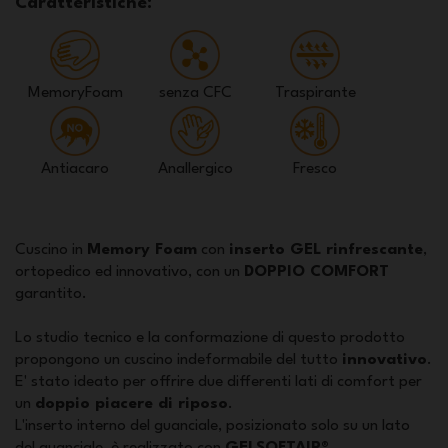
Caratteristiche:
MemoryFoam
senza CFC
Traspirante
Antiacaro
Anallergico
Fresco
Cuscino in
Memory Foam
con
inserto GEL rinfrescante
,
ortopedico ed innovativo, con un
DOPPIO COMFORT
garantito.
Lo studio tecnico e la conformazione di questo prodotto
propongono un cuscino indeformabile del tutto
innovativo
.
E' stato ideato per offrire due differenti lati di comfort per
un
doppio piacere di riposo
.
L'inserto interno del guanciale, posizionato solo su un lato
del guanciale, è realizzato con
GELSOFTAIR®