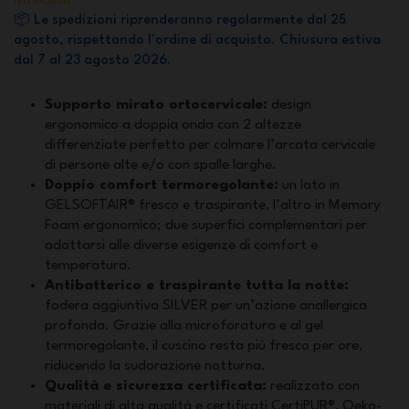
Iva inclusa
📦 Le spedizioni riprenderanno regolarmente dal 25
agosto, rispettando l'ordine di acquisto. Chiusura estiva
dal 7 al 23 agosto 2026.
Supporto mirato ortocervicale:
design
ergonomico a doppia onda con 2 altezze
differenziate perfetto per colmare l’arcata cervicale
di persone alte e/o con spalle larghe.
Doppio comfort termoregolante:
un lato in
GELSOFTAIR® fresco e traspirante, l’altro in Memory
Foam ergonomico; due superfici complementari per
adattarsi alle diverse esigenze di comfort e
temperatura.
Antibatterico e traspirante tutta la notte:
fodera aggiuntiva SILVER per un’azione anallergica
profonda. Grazie alla microforatura e al gel
termoregolante, il cuscino resta più fresco per ore,
riducendo la sudorazione notturna.
Qualità e sicurezza certificata:
realizzato con
materiali di alta qualità e certificati CertiPUR®, Oeko-