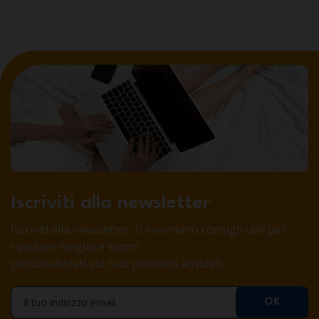
Iscriviti alla newsletter
Iscriviti alla newsletter, ti invieremo consigli utili per
riposare meglio e sconti
personalizzati sui tuoi prossimi acquisti.