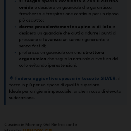
si sveglia spesso accaldato o con il cuscino
umido
e desidera un guanciale che garantisca
freschezza e traspirazione continua per un riposo
più asciutto;
dorme prevalentemente
supino o di lato
e
desidera un guanciale che aiuti a ridurre i punti di
pressione e favorisca un sonno rigenerante e
senza fastidi;
preferisce un guanciale con una
struttura
ergonomica
che segua la naturale curvatura del
collo evitando iperestensioni.
🌟
Fodera aggiuntiva spessa in tessuto SILVER
: il
tocco in più per un riposo di qualità superiore.
Ideale per un'igiene impeccabile, anche in caso di elevata
sudorazione.
Cuscino in Memory Gel Rinfrescante