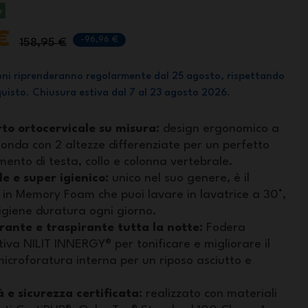
e
 €
-96,96 €
158,95 €
oni riprenderanno regolarmente dal 25 agosto, rispettando
cquisto. Chiusura estiva dal 7 al 23 agosto 2026.
to ortocervicale su misura:
design ergonomico a
onda con 2 altezze differenziate per un perfetto
mento di testa, collo e colonna vertebrale.
e e super igienico:
unico nel suo genere, è il
 in Memory Foam che puoi lavare in lavatrice a 30°,
igiene duratura ogni giorno.
rante e traspirante tutta la notte:
Fodera
iva NILIT INNERGY® per tonificare e migliorare il
microforatura interna per un riposo asciutto e
 e sicurezza certificata:
realizzato con materiali