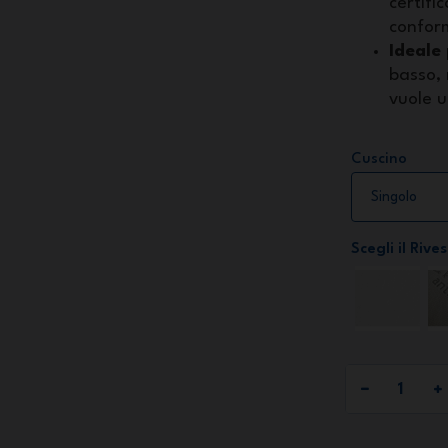
certifi
confor
Ideale
basso, 
vuole u
Cuscino
Scegli il Riv