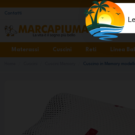
Contatti
Le
Materassi
Cuscini
Reti
Linea Ba
Home
Cuscini
Cuscini Memory
Cuscino in Memory model