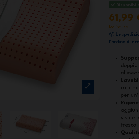
Disponibil
61,99
Iva inclusa
📦 Le spedizi
l'ordine di a
Suppor
doppia 
allinea
Lavabil
cuscino
per un’
Rigene
aggiunt
viso e 
fresco.
Qualità