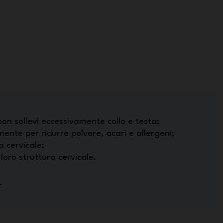
non sollevi eccessivamente collo e testa;
ente per ridurre polvere, acari e allergeni;
a cervicale;
loro struttura cervicale.
.