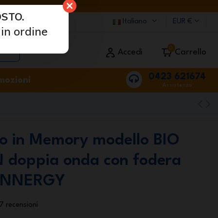
STO.
Italiano
EUR €
in ordine
0
Accedi
Carrello
0423 621674
mozioni
Assistenza
o in Memory modello BIO
 doppia onda con fodera
 INNERGY
7 recensioni