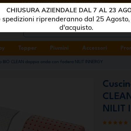
ULTIMI GIORNI DI SCONTI: AFFRETTATI! >
CHIUSURA AZIENDALE DAL 7 AL 23 AGO
Marcapiuma
| Produttori di materassi, cuscini e reti
 spedizioni riprenderanno dal 25 Agosto, 
d'acquisto.
by
Topper
Piumini
Accessori
Pro
lo BIO CLEAN doppia onda con fodera NILIT INNERGY
Cuscin
CLEAN
NILIT