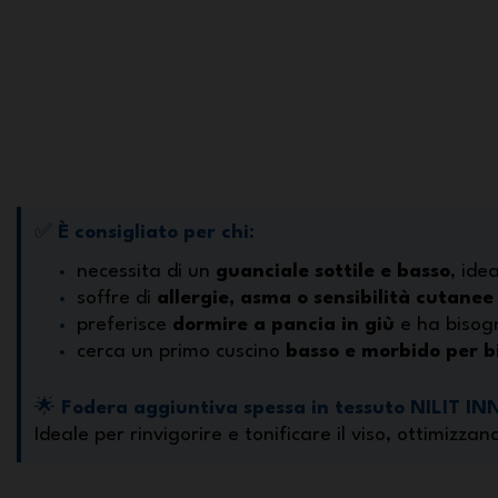
✅
È consigliato per chi:
necessita di un
guanciale sottile e basso
, ide
soffre di
allergie, asma o sensibilità cutanee
preferisce
dormire a pancia in giù
e ha bisog
cerca un primo cuscino
basso e morbido per bi
🌟
Fodera aggiuntiva spessa in tessuto NILIT I
Ideale per rinvigorire e tonificare il viso, ottimizzan