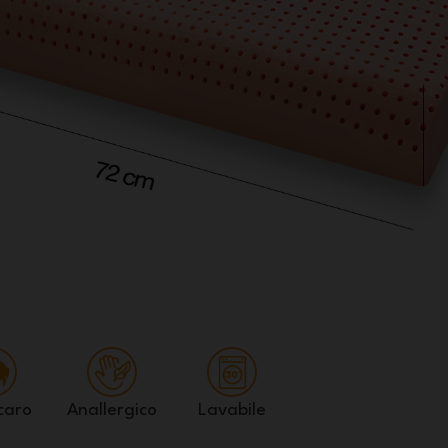
caro
Anallergico
Lavabile