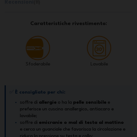
Recensioni
(11)
Caratteristiche rivestimento:
Sfoderabile
Lavabile
✅
È consigliato per chi:
soffre di
allergie
o ha la
pelle sensibile
e
preferisce un cuscino anallergico, antiacaro e
lavabile;
soffre di
emicranie o mal di testa al mattino
e cerca un guanciale che favorisca la circolazione e
riduca la pressione su testa e collo;