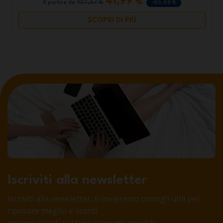
41,99 €
107,67 €
-65,68 €
A partire da
SCOPRI DI PIÙ
Iscriviti alla newsletter
Iscriviti alla newsletter, ti invieremo consigli utili per
riposare meglio e sconti
personalizzati sui tuoi prossimi acquisti.