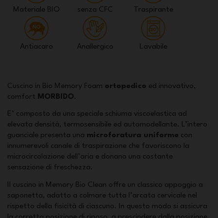
Materiale BIO
senza CFC
Traspirante
Antiacaro
Anallergico
Lavabile
Cuscino in Bio Memory Foam
ortopedico
ed innovativo,
comfort
MORBIDO
.
E’ composto da una speciale schiuma viscoelastica ad
elevata densità, termosensibile ed automodellante. L’intero
guanciale presenta una
microforatura uniforme
con
innumerevoli canale di traspirazione che favoriscono la
microcircolazione dell’aria e donano una costante
sensazione di freschezza.
Il cuscino in Memory Bio Clean offre un classico appoggio a
saponetta, adatto a colmare tutta l’arcata cervicale nel
rispetto della fisicità di ciascuno. In questo modo si assicura
la corretta posizione di riposo, a prescindere dalla posizione