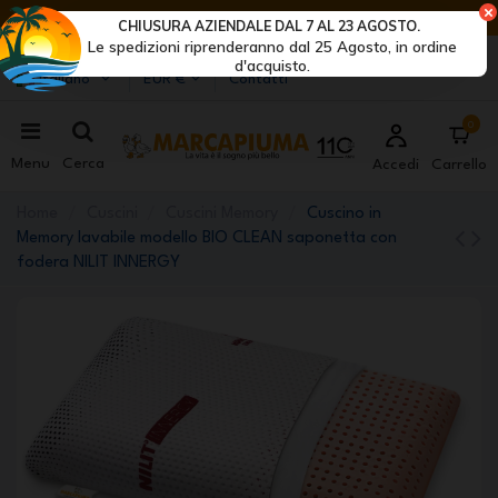
ULTIMI GIORNI DI SCONTI: AFFRETTATI! >
CHIUSURA AZIENDALE DAL 7 AL 23 AGOSTO.
Le spedizioni riprenderanno dal 25 Agosto, in ordine
Marcapiuma
| Produttori di materassi, cuscini e reti
d'acquisto.
Italiano
EUR €
Contatti
0
Menu
Cerca
Accedi
Carrello
Home
Cuscini
Cuscini Memory
Cuscino in
Memory lavabile modello BIO CLEAN saponetta con
fodera NILIT INNERGY