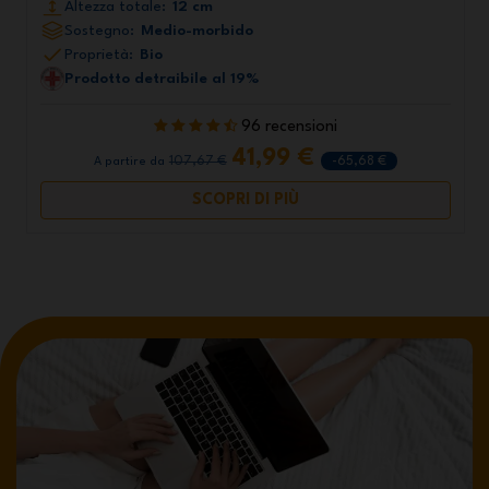
Altezza totale:
12 cm
Sostegno:
Medio-morbido
Proprietà:
Bio
Prodotto detraibile al 19%
96 recensioni
41,99 €
107,67 €
-65,68 €
A partire da
SCOPRI DI PIÙ