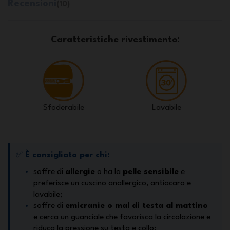
Recensioni
(10)
Caratteristiche rivestimento:
Sfoderabile
Lavabile
✅
È consigliato per chi:
soffre di
allergie
o ha la
pelle sensibile
e
preferisce un cuscino anallergico, antiacaro e
lavabile;
soffre di
emicranie o mal di testa al mattino
e cerca un guanciale che favorisca la circolazione e
riduca la pressione su testa e collo;