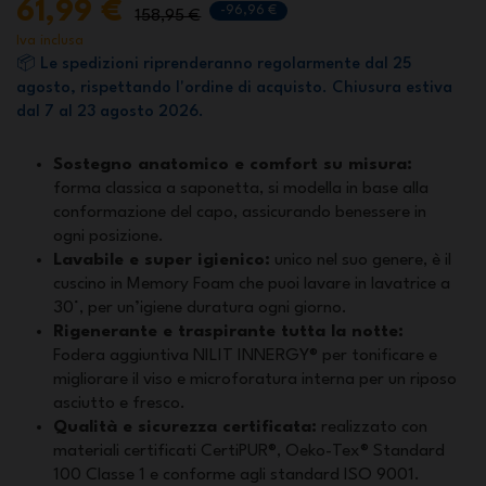
61,99 €
-96,96 €
158,95 €
Iva inclusa
📦 Le spedizioni riprenderanno regolarmente dal 25
agosto, rispettando l'ordine di acquisto. Chiusura estiva
dal 7 al 23 agosto 2026.
Sostegno anatomico e comfort su misura:
forma classica a saponetta, si modella in base alla
conformazione del capo, assicurando benessere in
ogni posizione.
Lavabile e super igienico:
unico nel suo genere, è il
cuscino in Memory Foam che puoi lavare in lavatrice a
30°, per un’igiene duratura ogni giorno.
Rigenerante e traspirante tutta la notte:
Fodera aggiuntiva NILIT INNERGY® per tonificare e
migliorare il viso e microforatura interna per un riposo
asciutto e fresco.
Qualità e sicurezza certificata:
realizzato con
materiali certificati CertiPUR®, Oeko-Tex® Standard
100 Classe 1 e conforme agli standard ISO 9001.