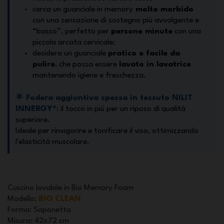
cerca un guanciale in memory
molto morbido
con una sensazione di sostegno più avvolgente e
“basso”, perfetto per
persone minute
con una
piccola arcata cervicale;
desidera un guanciale
pratico e facile da
pulire
, che possa essere
lavato in lavatrice
mantenendo igiene e freschezza.
🌟
Fodera aggiuntiva spessa in tessuto NILIT
INNERGY
®
: il tocco in più per un riposo di qualità
superiore.
Ideale per rinvigorire e tonificare il viso, ottimizzando
l'elasticità muscolare.
Cuscino lavabile in Bio Memory Foam
Modello
:
BIO CLEAN
Forma
: Saponetta
Misura
: 42x72 cm