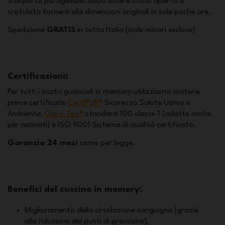
trasporto più agevole; dopo essere stato aperto e
srotolato tornerà alle dimensioni originali in sole poche ore.
Spedizione
GRATIS
in tutta Italia (isole minori escluse)
Certificazioni
:
Per tutti i nostri guanciali in memory utilizziamo materie
prime certificate
CertiPUR®
Sicurezza Salute Uomo e
Ambiente,
Oeko-Tex®
standard 100 classe 1 (adatte anche
per neonati) e ISO 9001 Sistema di qualità certificato.
Garanzia 24 mesi
come per legge.
Benefici del cuscino in memory:
Miglioramento della circolazione sanguigna (grazie
alla riduzione dei punti di pressione).