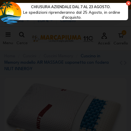
ULTIMI GIORNI DI SCONTI: AFFRETTATI! >
CHIUSURA AZIENDALE DAL 7 AL 23 AGOSTO.
Le spedizioni riprenderanno dal 25 Agosto, in ordine
Marcapiuma
| Produttori di materassi, cuscini e reti
d'acquisto.
Italiano
EUR €
Contatti
0
Menu
Cerca
Accedi
Carrello
Home
Cuscini
Cuscini Memory
Cuscino in
Memory modello AIR MASSAGE saponetta con fodera
NILIT INNERGY