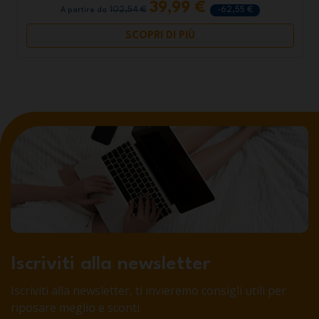
39,99 €
102,54 €
-62,55 €
A partire da
SCOPRI DI PIÙ
Iscriviti alla newsletter
Iscriviti alla newsletter, ti invieremo consigli utili per
riposare meglio e sconti