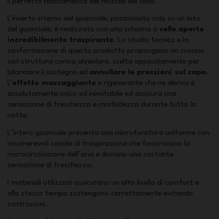
il perfetto rilassamento dei muscoli del collo.
L'inserto interno del guanciale, posizionato solo su un lato
del guanciale, è realizzato con una schiuma a
celle aperte
incredibilmente traspirante
. Lo studio tecnico e la
conformazione di questo prodotto propongono un cuscino
con struttura conica alveolare, scelta appositamente per
bilanciare il sostegno ed
annullare le pressioni sul capo
.
L'
effetto massaggiante
e rigenerante che ne deriva è
assolutamente unico ed inimitabile ed assicura una
sensazione di freschezza e morbidezza durante tutta la
notte.
L’intero guanciale presenta una microforatura uniforme con
innumerevoli canale di traspirazione che favoriscono la
microcircolazione dell’aria e donano una costante
sensazione di freschezza.
I materiali utilizzati assicurano un alto livello di comfort e
allo stesso tempo sostengono correttamente evitando
contrazioni.