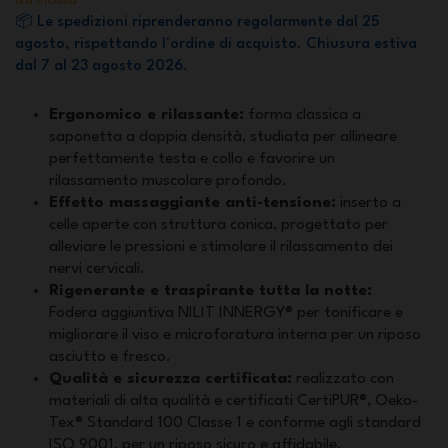
Iva inclusa
📦 Le spedizioni riprenderanno regolarmente dal 25
agosto, rispettando l'ordine di acquisto. Chiusura estiva
dal 7 al 23 agosto 2026.
Ergonomico e rilassante:
forma classica a
saponetta a doppia densità, studiata per allineare
perfettamente testa e collo e favorire un
rilassamento muscolare profondo.
Effetto massaggiante anti-tensione:
inserto a
celle aperte con struttura conica, progettato per
alleviare le pressioni e stimolare il rilassamento dei
nervi cervicali.
Rigenerante e traspirante tutta la notte:
Fodera aggiuntiva NILIT INNERGY® per tonificare e
migliorare il viso e microforatura interna per un riposo
asciutto e fresco.
Qualità e sicurezza certificata:
realizzato con
materiali di alta qualità e certificati CertiPUR®, Oeko-
Tex® Standard 100 Classe 1 e conforme agli standard
ISO 9001, per un riposo sicuro e affidabile.