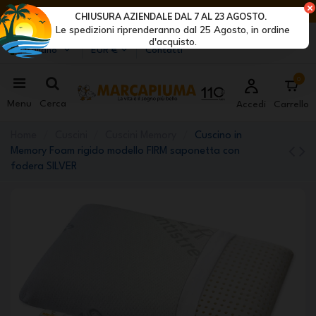
ULTIMI GIORNI DI SCONTI: AFFRETTATI! >
CHIUSURA AZIENDALE DAL 7 AL 23 AGOSTO.
Le spedizioni riprenderanno dal 25 Agosto, in ordine
Marcapiuma
| Produttori di materassi, cuscini e reti
d'acquisto.
Italiano
EUR €
Contatti
0
Menu
Cerca
Accedi
Carrello
Home
Cuscini
Cuscini Memory
Cuscino in
Memory Foam rigido modello FIRM saponetta con
fodera SILVER