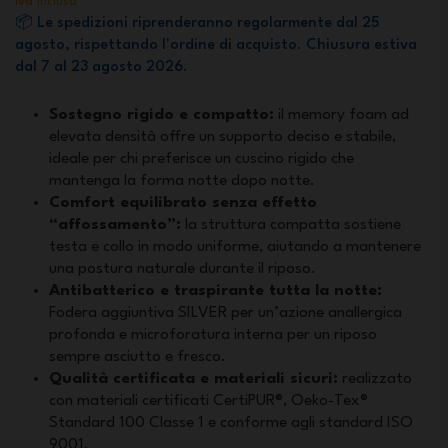
Iva inclusa
📦 Le spedizioni riprenderanno regolarmente dal 25
agosto, rispettando l'ordine di acquisto. Chiusura estiva
dal 7 al 23 agosto 2026.
Sostegno rigido e compatto:
il memory foam ad
elevata densità offre un supporto deciso e stabile,
ideale per chi preferisce un cuscino rigido che
mantenga la forma notte dopo notte.
Comfort equilibrato senza effetto
“affossamento”:
la struttura compatta sostiene
testa e collo in modo uniforme, aiutando a mantenere
una postura naturale durante il riposo.
Antibatterico e traspirante tutta la notte:
Fodera aggiuntiva SILVER per un’azione anallergica
profonda e microforatura interna per un riposo
sempre asciutto e fresco.
Qualità certificata e materiali sicuri:
realizzato
con materiali certificati CertiPUR®, Oeko-Tex®
Standard 100 Classe 1 e conforme agli standard ISO
9001.