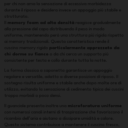
per chi non ama la sensazione di eccessiva morbidezza
durante il riposo e desidera invece un appoggio più stabile e
strutturato.
Il
memory foam ad alta densità
reagisce gradualmente
alla pressione del capo distribuendo il peso in modo
uniforme, mantenendo però una struttura più rigida rispetto
ai memory tradizionali. Questa caratteristica rende il
cuscino memory rigido
particolarmente apprezzato da
chi dorme su fianco
o da chi cerca un supporto più
consistente per testa e collo durante tutta la notte.
La forma classica a saponetta garantisce un appoggio
regolare e versatile, adatto a diverse posizioni di riposo. Il
sostegno risulta uniforme e stabile anche dopo molte ore di
utilizzo, evitando la sensazione di cedimento tipica dei cuscini
troppo morbidi o poco densi.
Il guanciale presenta inoltre una
microforatura uniforme
con numerosi canali interni di traspirazione che favoriscono il
ricambio dell’aria e aiutano a dissipare umidità e calore.
Questo sistema contribuisce a mantenere il cuscino fresco,