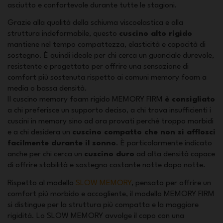
asciutto e confortevole durante tutte le stagioni.
Grazie alla qualità della schiuma viscoelastica e alla
struttura indeformabile, questo
cuscino alto rigido
mantiene nel tempo compattezza, elasticità e capacità di
sostegno. È quindi ideale per chi cerca un guanciale durevole,
resistente e progettato per offrire una sensazione di
comfort più sostenuta rispetto ai comuni memory foam a
media o bassa densità.
Il cuscino memory foam rigido MEMORY FIRM
è consigliato
a chi preferisce un supporto deciso, a chi trova insufficienti i
cuscini in memory sino ad ora provati perchè troppo morbidi
e a chi desidera un
cuscino compatto che non si afflosci
facilmente durante il sonno
. È particolarmente indicato
anche per chi cerca un
cuscino duro
ad alta densità capace
di offrire stabilità e sostegno costante notte dopo notte.
Rispetto al modello
SLOW MEMORY
, pensato per offrire un
comfort più morbido e accogliente, il modello MEMORY FIRM
si distingue per la struttura più compatta e la maggiore
rigidità. Lo SLOW MEMORY avvolge il capo con una