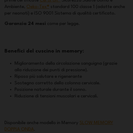
prime certificate
CertiPUR®
Sicurezza Salute Uomo e
Ambiente,
Oeko-Tex®
standard 100 classe 1 (adatte anche
per neonati) e ISO 9001 Sistema di qualità certificato.
Garanzia 24 mesi
come per legge.
Benefici del cuscino in memory:
Miglioramento della circolazione sanguigna (grazie
alla riduzione dei punti di pressione).
Riposo più salutare e rigenerante
Sostegno corretto della colonna cervicale.
Posizione naturale durante il sonno.
Riduzione di tensioni muscolari e cervicali.
Disponibile anche modello in Memory
SLOW MEMORY
DOPPIA ONDA
.