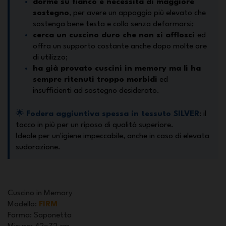
dorme su fianco e necessita di maggiore
sostegno
, per avere un appoggio più elevato che
sostenga bene testa e collo senza deformarsi;
cerca un cuscino duro che non si afflosci
ed
offra un supporto costante anche dopo molte ore
di utilizzo;
ha già provato cuscini in memory ma li ha
sempre ritenuti troppo morbidi
ed
insufficienti ad sostegno desiderato.
🌟
Fodera aggiuntiva spessa in tessuto SILVER
: il
tocco in più per un riposo di qualità superiore.
Ideale per un'igiene impeccabile, anche in caso di elevata
sudorazione.
Cuscino in Memory
Modello
:
FIRM
Forma
: Saponetta