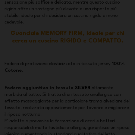
sensazione più soffice e delicata, mentre questo cuscino
rigido offre un sostegno più elevato e una risposta più
stabile, ideale per chi desidera un cuscino rigido e meno
cedevole.
Guanciale MEMORY FIRM, ideale per chi
cerca un cuscino RIGIDO e COMPATTO.
Fodera di protezione elasticizzata in tessuto jersey
100%
Cotone
.
Fodera aggiuntiva in tessuto
SILVER
altamente
morbida al tatto. Si tratta di un tessuto anallergico con
effetto massaggiante per la particolare trama alveolare del
tessuto, realizzata appositamente per favorire e migliorare
il riposo notturno.
E' adatta a prevenire la formazione di acari e batteri
responsabili di molte fastidiose allergie, garantisce un riposo
igienico aumentando lo standard qualitativo del letto.