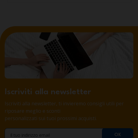
Iscriviti alla newsletter
Iscriviti alla newsletter, ti invieremo consigli utili per
riposare meglio e sconti
personalizzati sui tuoi prossimi acquisti.