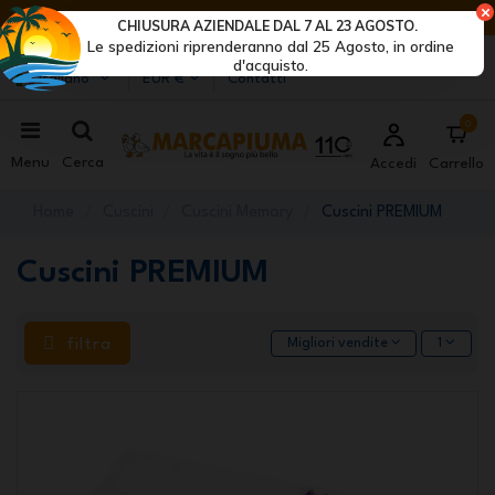
ULTIMI GIORNI DI SCONTI: AFFRETTATI! >
CHIUSURA AZIENDALE DAL 7 AL 23 AGOSTO.
Le spedizioni riprenderanno dal 25 Agosto, in ordine
Marcapiuma
| Produttori di materassi, cuscini e reti
d'acquisto.
Italiano
EUR €
Contatti
0
Menu
Cerca
Accedi
Carrello
Home
Cuscini
Cuscini Memory
Cuscini PREMIUM
Cuscini PREMIUM
filtra
Migliori vendite
1