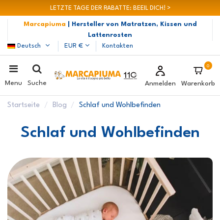
LETZTE TAGE DER RABATTE: BEEIL DICH! >
Marcapiuma
| Hersteller von Matratzen, Kissen und
Lattenrosten
Deutsch
EUR €
Kontakten
0
Menu
Suche
Anmelden
Warenkorb
Startseite
Blog
Schlaf und Wohlbefinden
Schlaf und Wohlbefinden