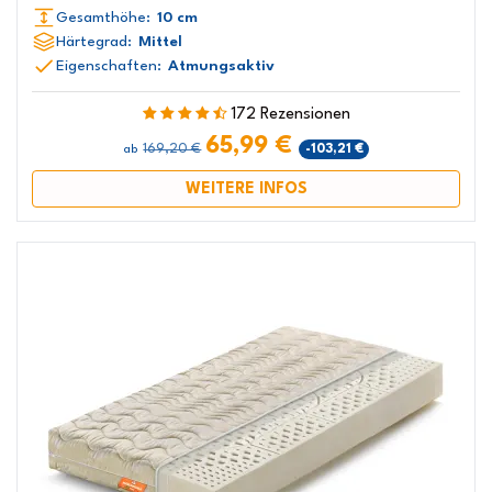
Gesamthöhe:
10 cm
Härtegrad:
Mittel
Eigenschaften:
Atmungsaktiv
172 Rezensionen
65,99 €
169,20 €
-103,21 €
ab
WEITERE INFOS