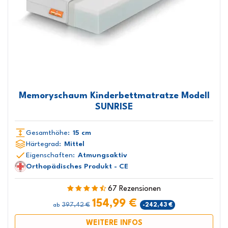
Memoryschaum Kinderbettmatratze Modell
SUNRISE
Gesamthöhe:
15 cm
Härtegrad:
Mittel
Eigenschaften:
Atmungsaktiv
Orthopädisches Produkt - CE
67 Rezensionen
154,99 €
397,42 €
-242,43 €
ab
WEITERE INFOS