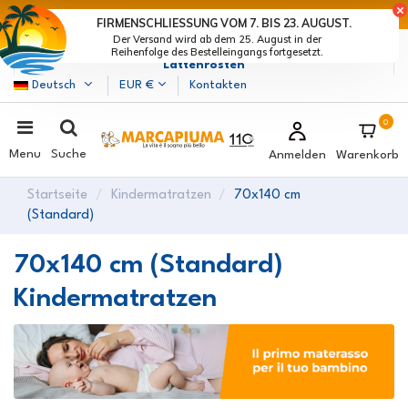
LETZTE TAGE DER RABATTE: BEEIL DICH! >
FIRMENSCHLIESSUNG VOM 7. BIS 23. AUGUST.
Der Versand wird ab dem 25. August in der
Marcapiuma
| Hersteller von Matratzen, Kissen und
Reihenfolge des Bestelleingangs fortgesetzt.
Lattenrosten
Deutsch
EUR €
Kontakten
0
Menu
Suche
Anmelden
Warenkorb
Startseite
Kindermatratzen
70x140 cm
(Standard)
70x140 cm (Standard)
Kindermatratzen